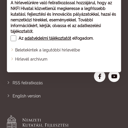
A hírlevelünkre való feliratkozással hozzájárul, hogy az
NKFI Hivatal közvetlenül megkeresse a legfrissebb
kutatási, fejlesztési és innovációs pályázatokkal, hazai és
nemzetközi hírekkel, eseményekkel. További
információkért, kérjük, olvassa el az
adatkezelési
tájékoztatót
.
Az
adatvédelmi tájékoztatót
elfogadom.
Beletekintek a legutóbbi hírlevélbe
Oldaltérkép
Hírlevél archívum
Nagyobb betű
RSS feliratkozás
English version