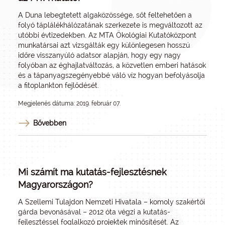
A Duna lebegtetett algaközössége, sőt feltehetően a
folyó táplálékhálózatának szerkezete is megváltozott az
utóbbi évtizedekben. Az MTA Ökológiai Kutatóközpont
munkatársai azt vizsgálták egy különlegesen hosszú
időre visszanyúló adatsor alapján, hogy egy nagy
folyóban az éghajlatváltozás, a közvetlen emberi hatások
és a tápanyagszegényebbé váló víz hogyan befolyásolja
a fitoplankton fejlődését.
Megjelenés dátuma: 2019. február 07.
Bővebben
Mi számít ma kutatás-fejlesztésnek
Magyarországon?
A Szellemi Tulajdon Nemzeti Hivatala – komoly szakértői
gárda bevonásával – 2012 óta végzi a kutatás-
fejlesztéssel foglalkozó projektek minősítését. Az