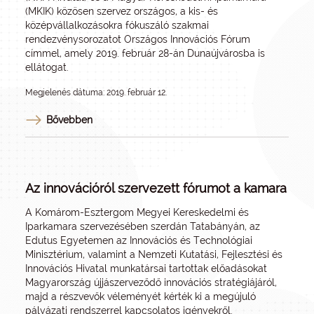
(MKIK) közösen szervez országos, a kis- és
középvállalkozásokra fókuszáló szakmai
rendezvénysorozatot Országos Innovációs Fórum
címmel, amely 2019. február 28-án Dunaújvárosba is
ellátogat.
Megjelenés dátuma: 2019. február 12.
Bővebben
Az innovációról szervezett fórumot a kamara
A Komárom-Esztergom Megyei Kereskedelmi és
Iparkamara szervezésében szerdán Tatabányán, az
Edutus Egyetemen az Innovációs és Technológiai
Minisztérium, valamint a Nemzeti Kutatási, Fejlesztési és
Innovációs Hivatal munkatársai tartottak előadásokat
Magyarország újjászerveződő innovációs stratégiájáról,
majd a részvevők véleményét kérték ki a megújuló
pályázati rendszerrel kapcsolatos igényekről.