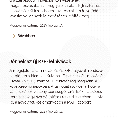
újjászerveződő innovációs környezetének
megalapozásában, a megújuló kutatás-fejlesztési és
innovációs (KFI) rendszerrel kapcsolatban felvetődő
javaslatok, igények felmérésében jelölték meg.
Megjelenés dátuma: 2019. február 13.
Bővebben
Jönnek az új K+F-felhívások
A megújuló hazai innovációs és K+F pályázati rendszer
keretében a Nemzeti Kutatási, Fejlesztési és Innovációs
Hivatal (NKFIH) számos új felhívást fog megnyitni a
következő hónapokban. A támogatások célja, hogy a
vállalkozások versenyképességét erősítsék piacképes
termékek vagy szolgáltatások fejlesztése révén – hívta
fel a figyelmet közleményében a MAPI-csoport.
Megjelenés dátuma: 2019. február 12.