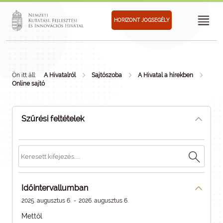
HORIZONT JOGSEGÉLY
Ön itt áll:
A Hivatalról
Sajtószoba
A Hivatal a hírekben
Online sajtó
Szűrési feltételek
Időintervallumban
2025. augusztus 6.
-
2026. augusztus 6.
Mettől