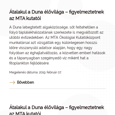
Átalakul a Duna élővilága – figyelmeztetnek
az MTA kutatói
A Duna lebegtetett algaközössége, sőt feltehetően a
folyó táplálékhálózatának szerkezete is megváltozott az
utóbbi évtizedekben. Az MTA Ökológiai Kutatóközpont
munkatársai azt vizsgálták egy különlegesen hosszú
időre visszanyúló adatsor alapján, hogy egy nagy
folyóban az éghajlatváltozás, a közvetlen emberi hatások
és a tápanyagban szegényedő víz miként hat a
fitoplankton fejlődésére.
Megjelenés dátuma: 2019. február 07.
Bővebben
Átalakul a Duna élővilága – figyelmeztetnek
az MTA kutatói