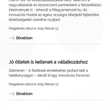
mikro-, kis- és középvállalkozások (kkv), valamint a
nagyvállalatok és konzorciumi partnerként a felsőoktatási
intézmények is - értesült a
Magyarnemzet.hu
. Az
innovációs hivatal az egész országra kiterjedő fejlesztési
lehetőségeket szeretne nyújtani.
Megjelenés dátuma: 2019. február 13.
Bővebben
Jó ötletek is kellenek a vállalkozáshoz
Debrecen – A fizetések emeléséhez javítani kell a
hatékonyságon – derült ki egy innovációs fórumon.
Megjelenés dátuma: 2019. február 13.
Bővebben