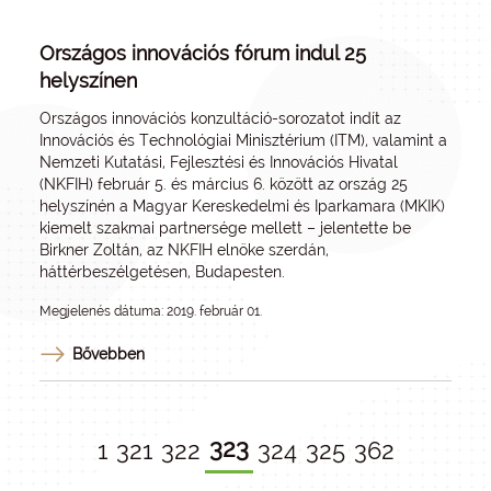
Országos innovációs fórum indul 25
helyszínen
Országos innovációs konzultáció-sorozatot indít az
Innovációs és Technológiai Minisztérium (ITM), valamint a
Nemzeti Kutatási, Fejlesztési és Innovációs Hivatal
(NKFIH) február 5. és március 6. között az ország 25
helyszínén a Magyar Kereskedelmi és Iparkamara (MKIK)
kiemelt szakmai partnersége mellett – jelentette be
Birkner Zoltán, az NKFIH elnöke szerdán,
háttérbeszélgetésen, Budapesten.
Megjelenés dátuma: 2019. február 01.
Bővebben
323
1
321
322
324
325
362