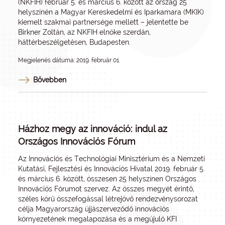
(NKFIH) február 5. és március 6. között az ország 25
helyszínén a Magyar Kereskedelmi és Iparkamara (MKIK)
kiemelt szakmai partnersége mellett – jelentette be
Birkner Zoltán, az NKFIH elnöke szerdán,
háttérbeszélgetésen, Budapesten.
Megjelenés dátuma: 2019. február 01.
Bővebben
Házhoz megy az innováció: indul az
Országos Innovációs Fórum
Az Innovációs és Technológiai Minisztérium és a Nemzeti
Kutatási, Fejlesztési és Innovációs Hivatal 2019. február 5.
és március 6. között, összesen 25 helyszínen Országos
Innovációs Fórumot szervez. Az összes megyét érintő,
széles körű összefogással létrejövő rendezvénysorozat
célja Magyarország újjászerveződő innovációs
környezetének megalapozása és a megújuló KFI