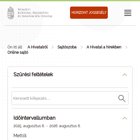
HORIZONT JOGSEGÉLY
Ön itt áll:
A Hivatalról
Sajtószoba
A Hivatal a hírekben
Online sajtó
Szűrési feltételek
Időintervallumban
2025. augusztus 6.
-
2026. augusztus 6.
Mettől