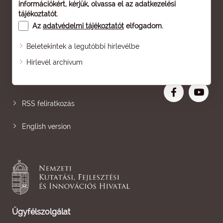
információkért, kérjük, olvassa el az
adatkezelési
tájékoztatót
.
Az
adatvédelmi tájékoztatót
elfogadom.
Beletekintek a legutóbbi hírlevélbe
Oldaltérkép
Hírlevél archívum
Nagyobb betű
RSS feliratkozás
English version
Ügyfélszolgálat