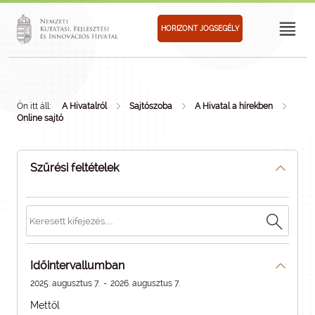
HORIZONT JOGSEGÉLY
Ön itt áll:
A Hivatalról
Sajtószoba
A Hivatal a hírekben
Online sajtó
Szűrési feltételek
Időintervallumban
2025. augusztus 7.
-
2026. augusztus 7.
Mettől