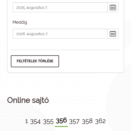
Meddig
FELTÉTELEK TÖRLÉSE
Online sajtó
356
1
354
355
357
358
362