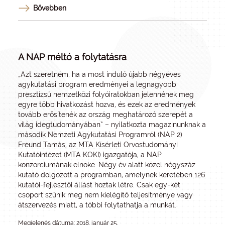
Bővebben
A NAP méltó a folytatásra
„Azt szeretném, ha a most induló újabb négyéves
agykutatási program eredményei a legnagyobb
presztízsű nemzetközi folyóiratokban jelennének meg
egyre több hivatkozást hozva, és ezek az eredmények
tovább erősítenék az ország meghatározó szerepét a
világ idegtudományában” – nyilatkozta magazinunknak a
második Nemzeti Agykutatási Program­ról (NAP 2)
Freund Tamás, az MTA Kísérleti Orvostudományi
Kutatóintézet (MTA KOKI) igazgatója, a NAP
konzorciumának elnöke. Négy év alatt közel négyszáz
kutató dolgozott a programban, amelynek keretében 126
kutatói-fejlesztői állást hoztak létre. Csak egy-két
csoport szűnik meg nem kielégítő teljesítménye vagy
átszervezés miatt, a többi folytathatja a munkát.
Megjelenés dátuma: 2018. január 25.