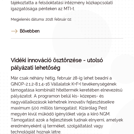
tájékoztatta a felsőoktatási intézmény közkapcsolati
igazgatósága pénteken az MTI-t.
Megjelenés dátuma: 2018. február 02.
Bővebben
Vidéki innováció ösztönzése - utolsó
pályázati lehetőség
Már csak néhány hétig, február 28-ig lehet beadni a
GINOP-2.1.2-8.1.4-16 Vállalatok K+F+I tevékenységének
támogatása kombinált hiteltermék keretében elnevezésű
pályázatot. A programon belül kis- közepes- és
nagyvállalkozások kérhetnek innovatív fejlesztéseikre
maximum 500 milliós támogatást. Kizárólag Pest
megyén kívül működő igénylőket várja a kiíró NGM.
Támogatást azok a fejlesztések tudnak elnyerni, amelyek
eredményeként új terméket, szolgáltatást vagy
technológiát hoznak létre.