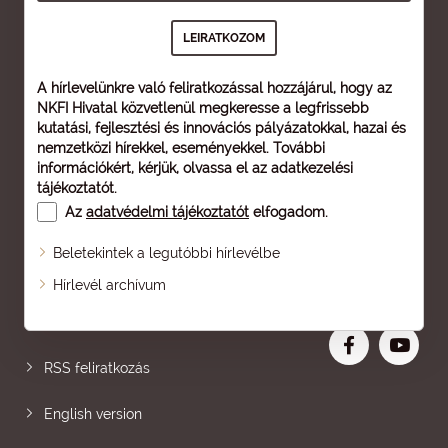
A hírlevelünkre való feliratkozással hozzájárul, hogy az
NKFI Hivatal közvetlenül megkeresse a legfrissebb
kutatási, fejlesztési és innovációs pályázatokkal, hazai és
nemzetközi hírekkel, eseményekkel. További
információkért, kérjük, olvassa el az
adatkezelési
tájékoztatót
.
Az
adatvédelmi tájékoztatót
elfogadom.
Beletekintek a legutóbbi hírlevélbe
Oldaltérkép
Hírlevél archívum
Nagyobb betű
RSS feliratkozás
English version