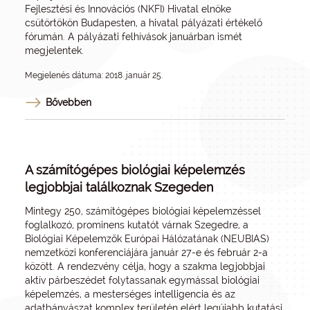
Fejlesztési és Innovációs (NKFI) Hivatal elnöke
csütörtökön Budapesten, a hivatal pályázati értékelő
fórumán. A pályázati felhívások januárban ismét
megjelentek.
Megjelenés dátuma: 2018. január 25.
Bővebben
A számítógépes biológiai képelemzés
legjobbjai találkoznak Szegeden
Mintegy 250, számítógépes biológiai képelemzéssel
foglalkozó, prominens kutatót várnak Szegedre, a
Biológiai Képelemzők Európai Hálózatának (NEUBIAS)
nemzetközi konferenciájára január 27-e és február 2-a
között. A rendezvény célja, hogy a szakma legjobbjai
aktív párbeszédet folytassanak egymással biológiai
képelemzés, a mesterséges intelligencia és az
adatbányászat komplex területén elért legújabb kutatási