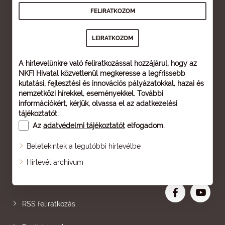
A hírlevelünkre való feliratkozással hozzájárul, hogy az
NKFI Hivatal közvetlenül megkeresse a legfrissebb
kutatási, fejlesztési és innovációs pályázatokkal, hazai és
nemzetközi hírekkel, eseményekkel. További
információkért, kérjük, olvassa el az
adatkezelési
tájékoztatót
.
Az
adatvédelmi tájékoztatót
elfogadom.
Beletekintek a legutóbbi hírlevélbe
Oldaltérkép
Hírlevél archívum
Nagyobb betű
RSS feliratkozás