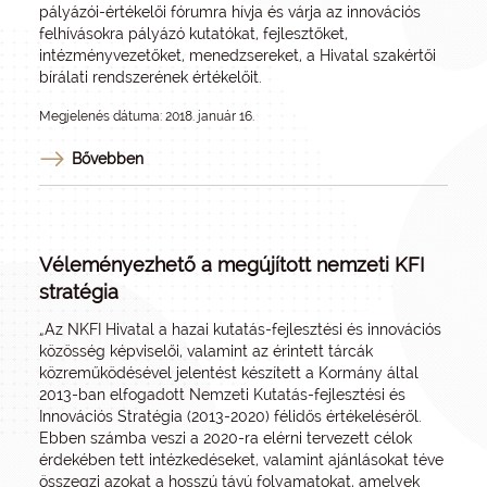
pályázói-értékelői fórumra hívja és várja az innovációs
felhívásokra pályázó kutatókat, fejlesztőket,
intézményvezetőket, menedzsereket, a Hivatal szakértői
bírálati rendszerének értékelőit.
Megjelenés dátuma: 2018. január 16.
Bővebben
Véleményezhető a megújított nemzeti KFI
stratégia
„Az NKFI Hivatal a hazai kutatás-fejlesztési és innovációs
közösség képviselői, valamint az érintett tárcák
közreműködésével jelentést készített a Kormány által
2013-ban elfogadott Nemzeti Kutatás-fejlesztési és
Innovációs Stratégia (2013-2020) félidős értékeléséről.
Ebben számba veszi a 2020-ra elérni tervezett célok
érdekében tett intézkedéseket, valamint ajánlásokat téve
összegzi azokat a hosszú távú folyamatokat, amelyek