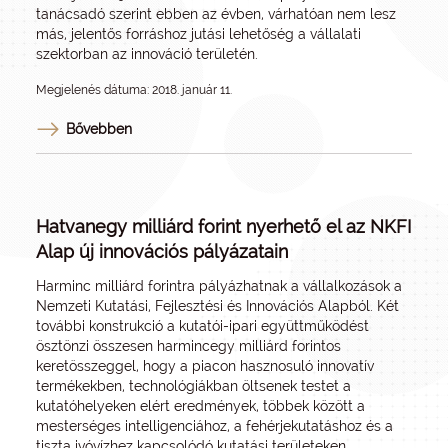
tanácsadó szerint ebben az évben, várhatóan nem lesz
más, jelentős forráshoz jutási lehetőség a vállalati
szektorban az innováció területén.
Megjelenés dátuma: 2018. január 11.
Bővebben
Hatvanegy milliárd forint nyerhető el az NKFI
Alap új innovációs pályázatain
Harminc milliárd forintra pályázhatnak a vállalkozások a
Nemzeti Kutatási, Fejlesztési és Innovációs Alapból. Két
további konstrukció a kutatói-ipari együttműködést
ösztönzi összesen harmincegy milliárd forintos
keretösszeggel, hogy a piacon hasznosuló innovatív
termékekben, technológiákban öltsenek testet a
kutatóhelyeken elért eredmények, többek között a
mesterséges intelligenciához, a fehérjekutatáshoz és a
tiszta ivóvízhez kapcsolódó kutatási területeken.