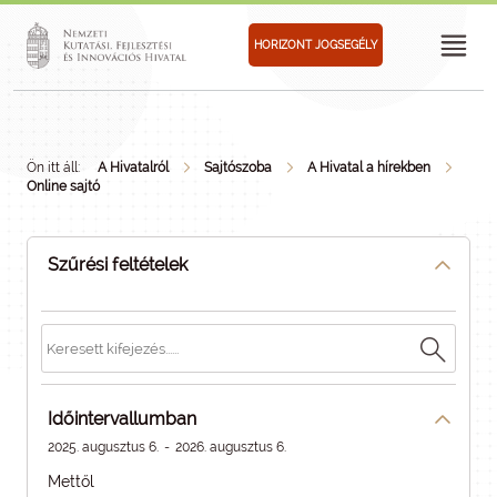
HORIZONT JOGSEGÉLY
Ön itt áll:
A Hivatalról
Sajtószoba
A Hivatal a hírekben
Online sajtó
Szűrési feltételek
Időintervallumban
2025. augusztus 6.
-
2026. augusztus 6.
Mettől