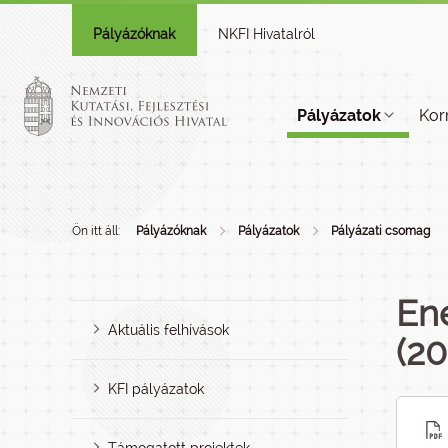
Pályázóknak
NKFI Hivatalról
Pályázatok
Kor
Ön itt áll:
Pályázóknak
Pályázatok
Pályázati csomag
Ene
Aktuális felhívások
(20
KFI pályázatok