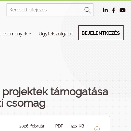
BEJELENTKEZÉS
k, események
Ügyfélszolgálat
si projektek támogatása
ati csomag
2026. február
PDF
523 KB