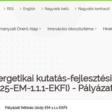
RSS
English
Nagyobb betű
Nagyobb kontraszt
mányzati Önerő Alap
Innovációs ökoszisztéma
Híre
rgetikai kutatás-fejleszté
25-EM-1.1.1-EKFI) - Pályáz
Pályázati felhívás (2025-EM-1.1.1-EKFI)