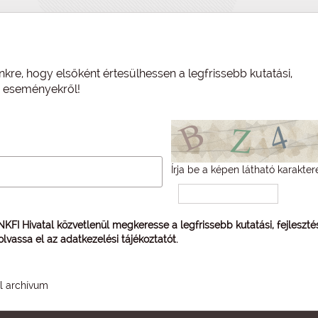
nkre, hogy elsőként értesülhessen a legfrissebb kutatási,
és eseményekről!
Írja be a képen látható karakter
 NKFI Hivatal közvetlenül megkeresse a legfrissebb kutatási, fejleszt
 olvassa el az
adatkezelési tájékoztatót
.
él archívum