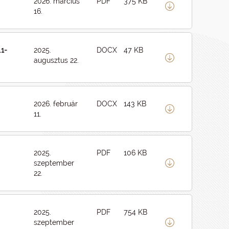
2026. március
PDF
375 KB
16.
1-
2025.
DOCX
47 KB
augusztus 22.
2026. február
DOCX
143 KB
11.
2025.
PDF
106 KB
szeptember
22.
2025.
PDF
754 KB
szeptember