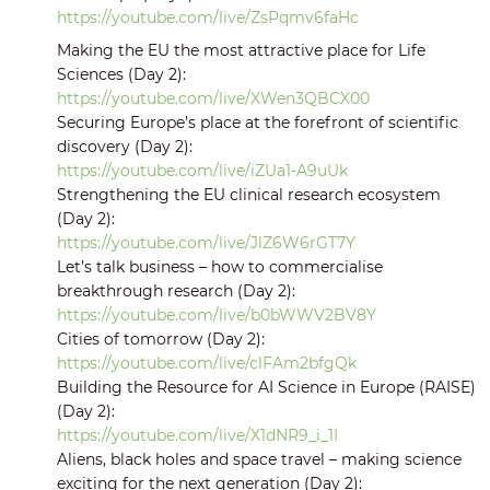
https://youtube.com/live/ZsPqmv6faHc
Making the EU the most attractive place for Life
Sciences (Day 2):
https://youtube.com/live/XWen3QBCX00
Securing Europe’s place at the forefront of scientific
discovery (Day 2):
https://youtube.com/live/iZUa1-A9uUk
Strengthening the EU clinical research ecosystem
(Day 2):
https://youtube.com/live/JlZ6W6rGT7Y
Let’s talk business – how to commercialise
breakthrough research (Day 2):
https://youtube.com/live/b0bWWV2BV8Y
Cities of tomorrow (Day 2):
https://youtube.com/live/clFAm2bfgQk
Building the Resource for AI Science in Europe (RAISE)
(Day 2):
https://youtube.com/live/X1dNR9_i_1I
Aliens, black holes and space travel – making science
exciting for the next generation (Day 2):