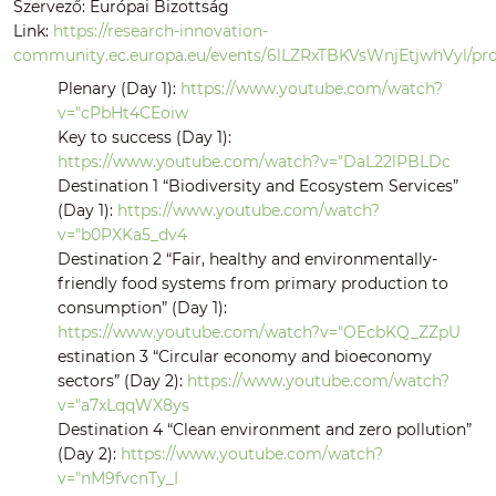
Szervező: Európai Bizottság
Link:
https://research-innovation-
community.ec.europa.eu/events/6lLZRxTBKVsWnjEtjwhVyl/p
Plenary (Day 1):
https://www.youtube.com/watch?
v="cPbHt4CEoiw
Key to success (Day 1):
https://www.youtube.com/watch?v="DaL22lPBLDc
Destination 1 “Biodiversity and Ecosystem Services”
(Day 1):
https://www.youtube.com/watch?
v="b0PXKa5_dv4
Destination 2 “Fair, healthy and environmentally-
friendly food systems from primary production to
consumption” (Day 1):
https://www.youtube.com/watch?v="OEcbKQ_ZZpU
estination 3 “Circular economy and bioeconomy
sectors” (Day 2):
https://www.youtube.com/watch?
v="a7xLqqWX8ys
Destination 4 “Clean environment and zero pollution”
(Day 2):
https://www.youtube.com/watch?
v="nM9fvcnTy_I