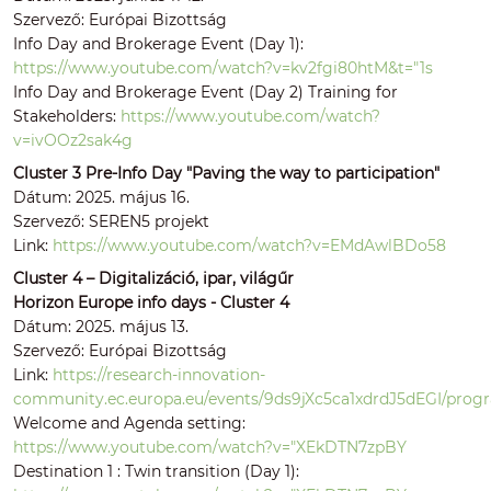
Szervező: Európai Bizottság
Info Day and Brokerage Event (Day 1):
https://www.youtube.com/watch?v=kv2fgi80htM&t="1s
Info Day and Brokerage Event (Day 2) Training for
Stakeholders:
https://www.youtube.com/watch?
v=ivOOz2sak4g
Cluster 3 Pre-Info Day "Paving the way to participation"
Dátum: 2025. május 16.
Szervező: SEREN5 projekt
Link:
https://www.youtube.com/watch?v=EMdAwlBDo58
Cluster 4 – Digitalizáció, ipar, világűr
Horizon Europe info days - Cluster 4
Dátum: 2025. május 13.
Szervező: Európai Bizottság
Link:
https://research-innovation-
community.ec.europa.eu/events/9ds9jXc5ca1xdrdJ5dEGI/pro
Welcome and Agenda setting:
https://www.youtube.com/watch?v="XEkDTN7zpBY
Destination 1 : Twin transition (Day 1):