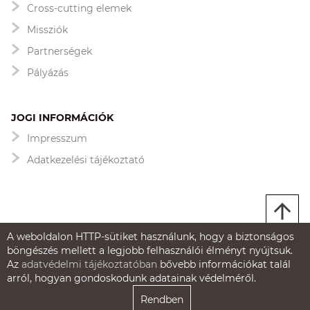
Cross-cutting elemek
Missziók
Partnerségek
Pályázás
JOGI INFORMÁCIÓK
Impresszum
Adatkezelési tájékoztató
A weboldalon HTTP-sütiket használunk, hogy a biztonságos
böngészés mellett a legjobb felhasználói élményt nyújtsuk.
Az
adatvédelmi tájékoztatóban
bővebb információkat talál
arról, hogyan gondoskodunk adatainak védelméről.
Rendben
Powered by NKFIH