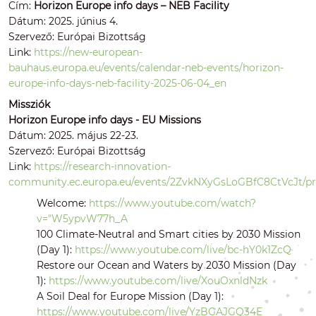
Cím:
Horizon Europe info days – NEB Facility
Dátum: 2025. június 4.
Szervező: Európai Bizottság
Link:
https://new-european-
bauhaus.europa.eu/events/calendar-neb-events/horizon-
europe-info-days-neb-facility-2025-06-04_en
Missziók
Horizon Europe info days - EU Missions
Dátum: 2025. május 22-23.
Szervező: Európai Bizottság
Link:
https://research-innovation-
community.ec.europa.eu/events/2ZvkNXyGsLoGBfC8CtVcJt/
Welcome:
https://www.youtube.com/watch?
v="W5ypvW77h_A
100 Climate-Neutral and Smart cities by 2030 Mission
(Day 1):
https://www.youtube.com/live/bc-hY0k1ZcQ
Restore our Ocean and Waters by 2030 Mission (Day
1):
https://www.youtube.com/live/XouOxnldNzk
A Soil Deal for Europe Mission (Day 1):
https://www.youtube.com/live/YzBGAJGQ34E