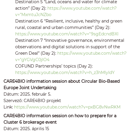
Destination 5 “Land, oceans and water for climate
action” (Day 2):
https://www.youtube.com/watch?
v="MxmtuJcNZbo
Destination 6 “Resilient, inclusive, healthy and green
rural, coastal and urban communities” (Day 2):
https://www.youtube.com/watch?v="9sgEdcndBXI
Destination 7 “Innovative governance, environmental
observations and digital solutions in support of the
Green Deal” (Day 2):
https://www.youtube.com/watch?
v="gYGVgC0jlO4
COFUND Partnerships’ topics (Day 2):
https://www.youtube.com/watch?v=h_z3hMlyIdY
CARE4BIO information session about Circular Bio-Based
Europe Joint Undertaking
Dátum: 2025. február 5.
Szervező: CARE4BIO projekt
Link:
https://www.youtube.com/watch?v=pxBG8vNwRKM
CARE4BIO information session on how to prepare for a
Cluster 6 brokerage event
Dátum: 2025. április 15