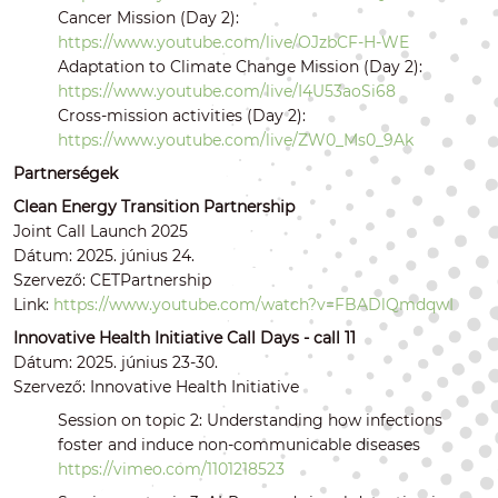
Cancer Mission (Day 2):
https://www.youtube.com/live/OJzbCF-H-WE
Adaptation to Climate Change Mission (Day 2):
https://www.youtube.com/live/I4U53aoSi68
Cross-mission activities (Day 2):
https://www.youtube.com/live/ZW0_Ms0_9Ak
Partnerségek
Clean Energy Transition Partnership
Joint Call Launch 2025
Dátum: 2025. június 24.
Szervező: CETPartnership
Link:
https://www.youtube.com/watch?v=FBADlQmdqwI
Innovative Health Initiative Call Days - call 11
Dátum: 2025. június 23-30.
Szervező: Innovative Health Initiative
Session on topic 2: Understanding how infections
foster and induce non-communicable diseases
https://vimeo.com/1101218523