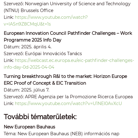
Szervező: Norwegian University of Science and Technology
(NTNU) Brussels Office
Link:
https://www.youtube.com/watch?
v=lASn9Z8CMqU&t=1s
European Innovation Council Pathfinder Challenges – Work
Programme 2025 Info Day
Dátum: 2025. április 4.
Szervező: Európai Innovációs Tanács
Link:
https://webcast.ec.europa.eu/eic-pathfinder-challenges-
info-day-0d-2025-04-04
Turning breakthrough R&I to the market: Horizon Europe
ERC Proof of Concept & EIC Transition
Dátum: 2025. július 7.
Szervező: APRE Agenzia per la Promozione Ricerca Europea
Link:
https://www.youtube.com/watch?v=U1NEI0AvXcU
További tématerületek:
New European Bauhaus
Téma: New European Bauhaus (NEB) információs nap