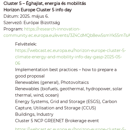
Cluster 5 – Éghajlat, energia és mobilitás
Horizon Europe Cluster 5 info day
Dátum: 2025. május 6.
Szervező: Európai Bizottság
Program:
https://research-innovation-
community.ec.europa.eu/events/3Z4CdMQb8ew5smYk55mTs
Felvételek:
https://webcast.ec.europa.eu/horizon-europe-cluster-5-
climate-energy-and-mobility-info-day-gasp-2025-05-
06
Implementation best practices – how to prepare a
good proposal
Renewables (general), Photovoltaics
Renewables (biofuels, geothermal, hydropower, solar
thermal, wind, ocean)
Energy Systems, Grid and Storage (ESGS), Carbon
Capture, Utilisation and Storage (CCUS)
Buildings, Industry
Cluster 5 NCP GREENET Brokerage event
https://webcast.ec.europa.eu/horizon-europe-cluster-5-