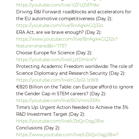
https://youtube.com/live/-tZFUZd7Hkc
Driving R&I Forward: roadblocks and accelerators for
the EU automotive competitiveness (Day 2):
https://youtube.com/live/BnAgk4GQ32s
ERA Act, are we brave enough? (Day 2):
https://www.youtube.com/live/BnAgk4GQ32s?
feature=shared&t="1737
Choose Europe for Science (Day 2):
https://youtube.com/live/cjztDH4i4fY
Protecting Academic Freedom worldwide: The role of
Science Diplomacy and Research Security (Day 2):
https://youtube.com/live/rG3p12-1zW8
€820 Billion on the Table: can Europe afford to ignore
the Gender Gap in STEM careers? (Day 2):
https://youtube.com/live/BGVmni33lfo
Time's Up: Urgent Action Needed to Achieve the 3%
R&D Investment Target (Day 2):
https://youtube.com/live/cZbQvOqgJBw
Conclusions (Day 2):
https://www.youtube.com/live/cZbQvOqgJBw?