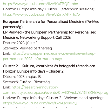
https://www.youtube.com/live/iYuTBQFupbc
Horizon Europe info day: Cluster 1 (afternoon sessions):
https://www.youtube.com/live/JZmXARFRc7o
European Partnership for Personalised Medicine (PerMed
partnerség)
EP PerMed - the European Partnership for Personalised
Medicine: Networking Support Call 2025
Dátum: 2025. július 1.
Szervező: PerMed partnerség
Link:
https://www.eppermed.eu/news-events/events/ep-
permed-nsc-2025-information-day/
Cluster 2 – Kultúra, kreativitás és befogadó társadalom
Horizon Europe info days - Cluster 2
Dátum: 2025. május 15.
Szervező: Európai Bizottság
Link:
https://research-innovation-
community.ec.europa.eu/events/01xvfI274cL7S7R1f8KN3H/pr
Horizon Europe info days Cluster 2 - Welcome and opening:
https://www.youtube.com/live/zkckQqIse2Q