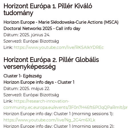
Horizont Európa 1. Pillér Kiváló
tudomány
Horizon Europe - Marie Skłodowska-Curie Actions (MSCA)
Doctoral Networks 2025 - Call info day
Dátum: 2025. június 24.
Szervező: Európai Bizottság
Link:
https://www.youtube.com/live/RKSAIkYDREc
Horizont Európa 2. Pillér Globális
versenyképesség
Cluster 1- Egészség
Horizon Europe info days - Cluster 1
Dátum: 2025. május 22.
Szervező: Európai Bizottság
Link:
https://research-innovation-
community.ec.europa.eu/events/3F0n7H46ft6PlJqQPaRmIt/
Horizon Europe info day: Cluster 1 (morning sessions 1):
https://www.youtube.com/live/Ng_2G4m6XLk
Horizon Europe info day: Cluster 1 (morning sessions 2):