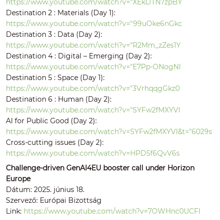
https://www.youtube.com/watch?v="XEkDTN7zpBY
Destination 2 : Materials (Day 1):
https://www.youtube.com/watch?v="99uOke6nGkc
Destination 3 : Data (Day 2):
https://www.youtube.com/watch?v="R2Mm_zZes1Y
Destination 4 : Digital – Emerging (Day 2):
https://www.youtube.com/watch?v="E7Pp-ONogNI
Destination 5 : Space (Day 1):
https://www.youtube.com/watch?v="3VrhqqgGkz0
Destination 6 : Human (Day 2):
https://www.youtube.com/watch?v="SYFw2fMXYVI
AI for Public Good (Day 2):
https://www.youtube.com/watch?v=SYFw2fMXYVI&t="6029s
Cross-cutting issues (Day 2):
https://www.youtube.com/watch?v=HPD5f6QvV6s
Challenge-driven GenAI4EU booster call under Horizon
Europe
Dátum: 2025. június 18.
Szervező: Európai Bizottság
Link:
https://www.youtube.com/watch?v=7OWHnc0UCFI