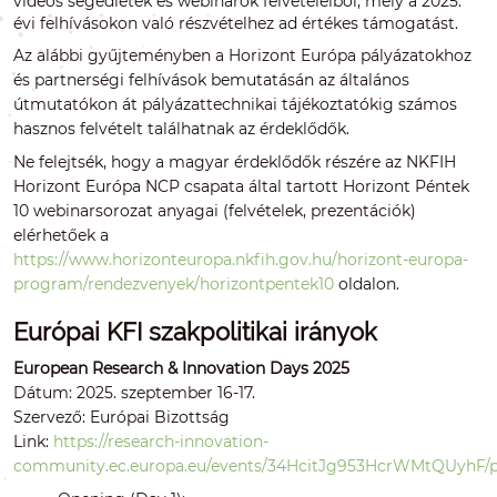
videós segédletek és webinárok felvételeiből, mely a 2025.
évi felhívásokon való részvételhez ad értékes támogatást.
Az alábbi gyűjteményben a Horizont Európa pályázatokhoz
és partnerségi felhívások bemutatásán az általános
útmutatókon át pályázattechnikai tájékoztatókig számos
hasznos felvételt találhatnak az érdeklődők.
Ne felejtsék, hogy a magyar érdeklődők részére az NKFIH
Horizont Európa NCP csapata által tartott Horizont Péntek
10 webinarsorozat anyagai (felvételek, prezentációk)
elérhetőek a
https://www.horizonteuropa.nkfih.gov.hu/horizont-europa-
program/rendezvenyek/horizontpentek10
oldalon.
Európai KFI szakpolitikai irányok
European Research & Innovation Days 2025
Dátum: 2025. szeptember 16-17.
Szervező: Európai Bizottság
Link:
https://research-innovation-
community.ec.europa.eu/events/34HcitJg953HcrWMtQUyhF