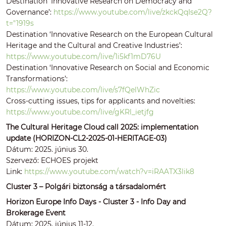
Destination ‘Innovative Research on Democracy and
Governance’:
https://www.youtube.com/live/zkckQqIse2Q?
t="1919s
Destination ‘Innovative Research on the European Cultural
Heritage and the Cultural and Creative Industries’:
https://www.youtube.com/live/1i5kf1mD76U
Destination ‘Innovative Research on Social and Economic
Transformations’:
https://www.youtube.com/live/s7fQelWhZic
Cross-cutting issues, tips for applicants and novelties:
https://www.youtube.com/live/gKRl_ietjfg
The Cultural Heritage Cloud call 2025: implementation
update (HORIZON-CL2-2025-01-HERITAGE-03)
Dátum: 2025. június 30.
Szervező: ECHOES projekt
Link:
https://www.youtube.com/watch?v=iRAATX3lik8
Cluster 3 – Polgári biztonság a társadalomért
Horizon Europe Info Days - Cluster 3 - Info Day and
Brokerage Event
Dátum: 2025. június 11-12.