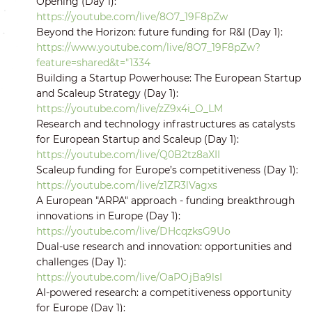
Opening (Day 1):
https://youtube.com/live/8O7_19F8pZw
Beyond the Horizon: future funding for R&I (Day 1):
https://www.youtube.com/live/8O7_19F8pZw?
feature=shared&t="1334
Building a Startup Powerhouse: The European Startup
and Scaleup Strategy (Day 1):
https://youtube.com/live/zZ9x4i_O_LM
Research and technology infrastructures as catalysts
for European Startup and Scaleup (Day 1):
https://youtube.com/live/Q0B2tz8aXII
Scaleup funding for Europe’s competitiveness (Day 1):
https://youtube.com/live/z1ZR3lVagxs
A European "ARPA" approach - funding breakthrough
innovations in Europe (Day 1):
https://youtube.com/live/DHcqzksG9Uo
Dual-use research and innovation: opportunities and
challenges (Day 1):
https://youtube.com/live/OaPOjBa9lsI
AI-powered research: a competitiveness opportunity
for Europe (Day 1):