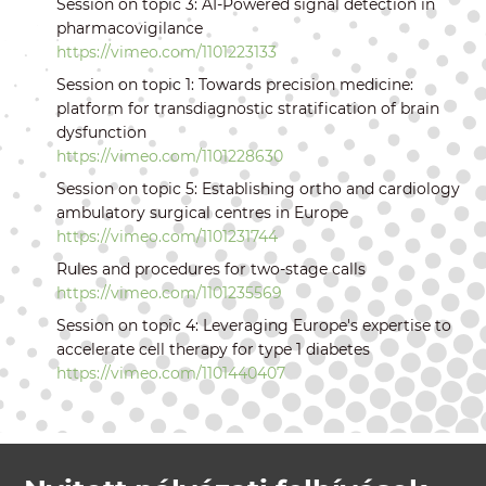
Session on topic 3: AI-Powered signal detection in
pharmacovigilance
https://vimeo.com/1101223133
Session on topic 1: Towards precision medicine:
platform for transdiagnostic stratification of brain
dysfunction
https://vimeo.com/1101228630
Session on topic 5: Establishing ortho and cardiology
ambulatory surgical centres in Europe
https://vimeo.com/1101231744
Rules and procedures for two-stage calls
https://vimeo.com/1101235569
Session on topic 4: Leveraging Europe's expertise to
accelerate cell therapy for type 1 diabetes
https://vimeo.com/1101440407