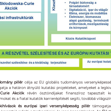
domány pillér
célja az EU globális tudományos versenyképess
atja a határon átnyúló kutatási projekteket, amelyeket a legk
-Curie Akciók
révén ösztöndíjakat finanszíroz tapasztalt k
okat és a fiatal kutatók karrierépítését segíti, továbbá világsz
kihívások és európai ipari versenyképesség pillér
támogatja 