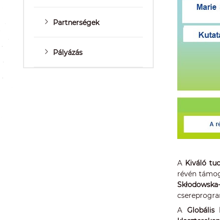
Partnerségek
Pályázás
A
Kiváló tu
révén támog
Skłodowska
csereprogram
A
Globális 