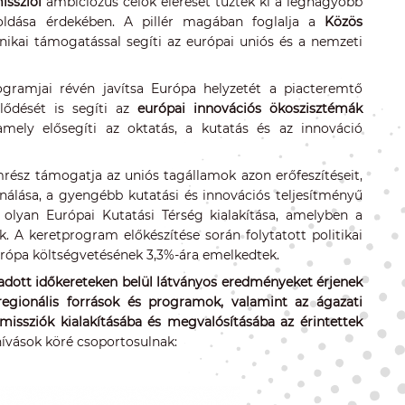
issziói
ambiciózus célok elérését tűzték ki a legnagyobb
egoldása érdekében. A pillér magában foglalja a
Közös
ikai támogatással segíti az európai uniós és a nemzeti
gramjai révén javítsa Európa helyzetét a piacteremtő
lődését is segíti az
európai innovációs ökoszisztémák
mely elősegíti az oktatás, a kutatás és az innováció
ész támogatja az uniós tagállamok azon erőfeszítéseit,
nálása, a gyengébb kutatási és innovációs teljesítményű
 olyan Európai Kutatási Térség kialakítása, amelyben a
A keretprogram előkészítése során folytatott politikai
urópa költségvetésének 3,3%-ára emelkedtek.
 adott időkereteken belül látványos eredményeket érjenek
regionális források és programok, valamint az ágazati
missziók kialakításába és megvalósításába az érintettek
hívások köré csoportosulnak: