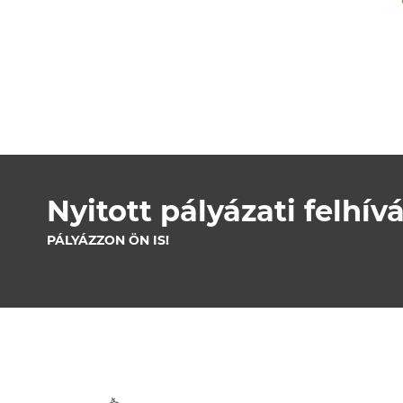
Nyitott pályázati felhív
PÁLYÁZZON ÖN IS!