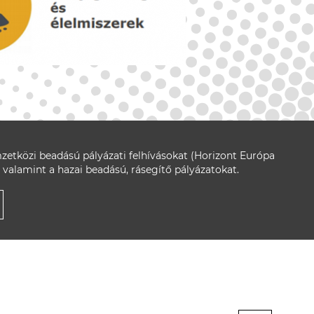
zetközi beadású pályázati felhívásokat (Horizont Európa
 valamint a hazai beadású, rásegítő pályázatokat.