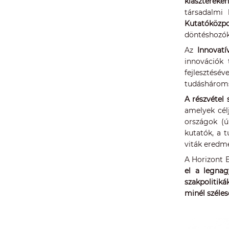
klasztereken
társadalmi 
Kutatóközp
döntéshozók
Az
Innovatí
innovációk 
fejlesztésé
tudáshároms
A részvétel 
amelyek cél
országok (ú
kutatók, a 
viták eredm
A Horizont 
el a legnag
szakpolitik
minél széles