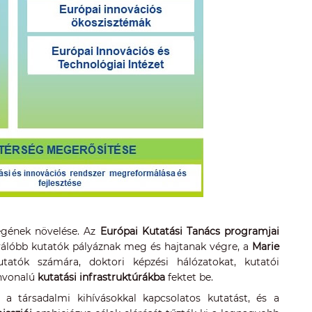
égének növelése. Az
Európai Kutatási Tanács programjai
iválóbb kutatók pályáznak meg és hajtanak végre, a
Marie
utatók számára, doktori képzési hálózatokat, kutatói
ínvonalú
kutatási infrastruktúrákba
fektet be.
a társadalmi kihívásokkal kapcsolatos kutatást, és a