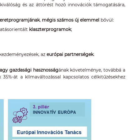
 kiválóság és az áttörést hozó innovációk támogatására,
keretprogramjának
,
mégis számos új elemmel
bővül:
atásorientált
klaszterprogramok
;
ai kezdeményezések, az
európai partnerségek
.
vagy gazdasági hasznosság
ának követelménye, továbbá a
 35%-át a klímaváltozással kapcsolatos célkitűzésekhez