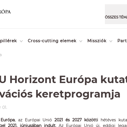
pillérek
Cross-cutting elemek
Missziók
Par
a
U Horizont Európa kutat
vációs keretprogramja
 01.
 Európa
, az Európai Unió
2021 és 2027 közötti
hétéves kuta
gel 2021. júniusában indult
. Az Európai Unió új, eddigi leg