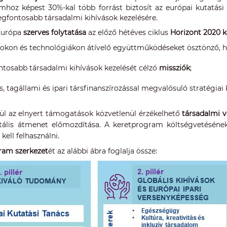
mhoz képest 30%-kal több forrást biztosít az európai kutatási
egfontosabb társadalmi kihívások kezelésére.
Európa
szerves folytatása
az előző hétéves ciklus
Horizont 2020 
rokon és technológiákon átívelő együttműködéseket ösztönző, h
ntosabb társadalmi kihívások kezelését célzó
missziók
;
s, tagállami és ipari társfinanszírozással megvalósuló stratégi
rül az elnyert támogatások közvetlenül érzékelhető
társadalmi 
itális átmenet előmozdítása. A keretprogram költségvetésének
kell felhasználni.
gram
szerkezet
ét az alábbi ábra foglalja össze: