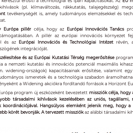
keresztül erősíti a technológiai és ipari kapacitásokat. Az
EU m
kihívások (pl. klímaváltozás, rákkutatás, talajegészség) m
ont
tevékenységét is, amely tudományos elemzésekkel és techn
at.
v Európa pillér
célja, hogy az
Európai Innovációs Tanács
pro
támogatásában. A pillér az európai innovációs környezet fej
vel és az
Európai Innovációs és Technológiai Intézet
révén, a
zögének integrációját.
szélesítése és az Európai Kutatási Térség megerősítése
programr
ja a nemzeti kutatási és innovációs potenciál maximális kihasz
n. widening-országok) kapacitásainak erősítése, valamint egy
tudományos ismeretek és a technológia szabadon áramolhatnak. 
ényeként a Widening akciókra fordítandó források a Horizont E
Európa program új eszközeként bevezetett
missziók célja, hogy
yobb társadalmi kihívások kezelésében az uniós, tagállami, 
ák koordinációjával. Hangsúlyos elemként jelenik meg, hogy a 
ebb körét bevonják. A tervezett missziók
az alábbi társadalmi ki