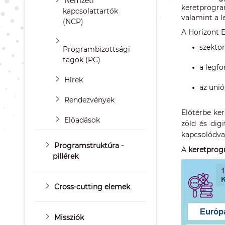
Nemzeti
keretprogra
kapcsolattartók
valamint a l
(NCP)
A Horizont 
szekto
Programbizottsági
tagok (PC)
a legfo
Hírek
az unió
Rendezvények
Előtérbe ke
Előadások
zöld és dig
kapcsolódva 
Programstruktúra -
A
keretpro
pillérek
Cross-cutting elemek
Missziók