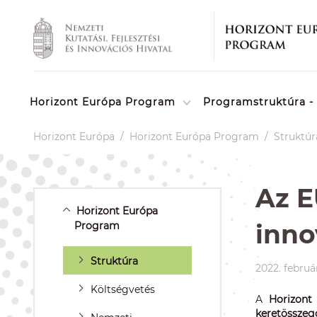
Horizont Európa Program
Programstruktúra - 
Horizont Európa
/
Horizont Európa Program
/
Struktúr
Az E
Horizont Európa
inno
Program
Struktúra
2022. február
Költségvetés
A
Horizont
keretösszeg