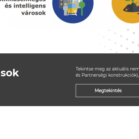
Tekintse meg az aktuális nem
ások
és Partnerségi konstrukciók),
Megtekintés