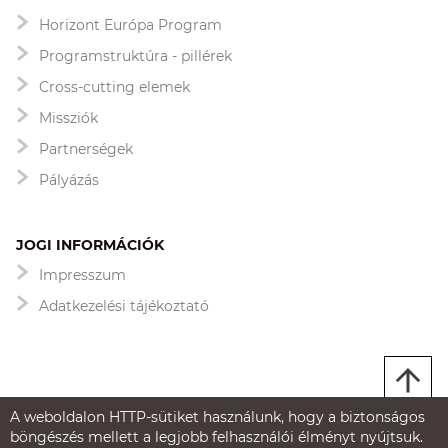
Horizont Európa Program
Programstruktúra - pillérek
Cross-cutting elemek
Missziók
Partnerségek
Pályázás
JOGI INFORMÁCIÓK
Impresszum
Adatkezelési tájékoztató
A weboldalon HTTP-sütiket használunk, hogy a biztonságos
böngészés mellett a legjobb felhasználói élményt nyújtsuk.