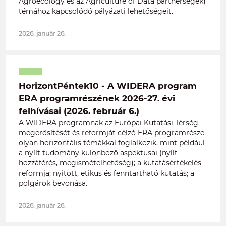
Agroecology és az Agriculture of Data partnerségek)
témához kapcsolódó pályázati lehetőségeit.
2026. január 26.
HorizontPéntek10 - A WIDERA program
ERA programrészének 2026-27. évi
felhívásai (2026. február 6.)
A WIDERA programnak az Európai Kutatási Térség
megerősítését és reformját célzó ERA programrésze
olyan horizontális témákkal foglalkozik, mint például
a nyílt tudomány különböző aspektusai (nyílt
hozzáférés, megismételhetőség); a kutatásértékelés
reformja; nyitott, etikus és fenntartható kutatás; a
polgárok bevonása.
2026. január 26.