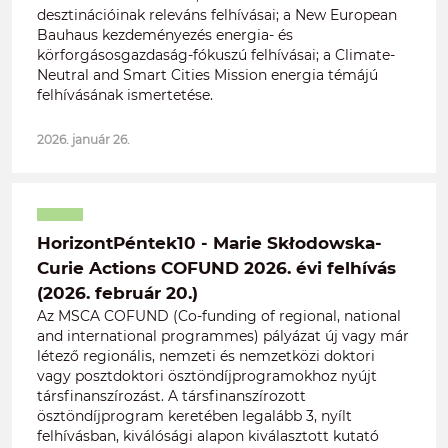
desztinációinak releváns felhívásai; a New European
Bauhaus kezdeményezés energia- és
körforgásosgazdaság-fókuszú felhívásai; a Climate-
Neutral and Smart Cities Mission energia témájú
felhívásának ismertetése.
2026. január 26.
HorizontPéntek10 - Marie Skłodowska-
Curie Actions COFUND 2026. évi felhívás
(2026. február 20.)
Az MSCA COFUND (Co-funding of regional, national
and international programmes) pályázat új vagy már
létező regionális, nemzeti és nemzetközi doktori
vagy posztdoktori ösztöndíjprogramokhoz nyújt
társfinanszírozást. A társfinanszírozott
ösztöndíjprogram keretében legalább 3, nyílt
felhívásban, kiválósági alapon kiválasztott kutató