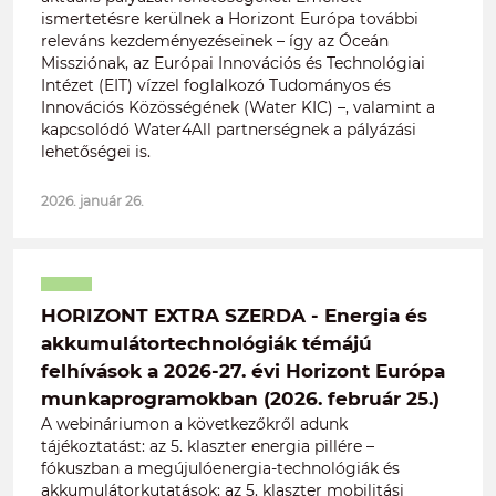
ismertetésre kerülnek a Horizont Európa további
releváns kezdeményezéseinek – így az Óceán
Missziónak, az Európai Innovációs és Technológiai
Intézet (EIT) vízzel foglalkozó Tudományos és
Innovációs Közösségének (Water KIC) –, valamint a
kapcsolódó Water4All partnerségnek a pályázási
lehetőségei is.
2026. január 26.
HORIZONT EXTRA SZERDA - Energia és
akkumulátortechnológiák témájú
felhívások a 2026-27. évi Horizont Európa
munkaprogramokban (2026. február 25.)
A webináriumon a következőkről adunk
tájékoztatást: az 5. klaszter energia pillére –
fókuszban a megújulóenergia-technológiák és
akkumulátorkutatások; az 5. klaszter mobilitási