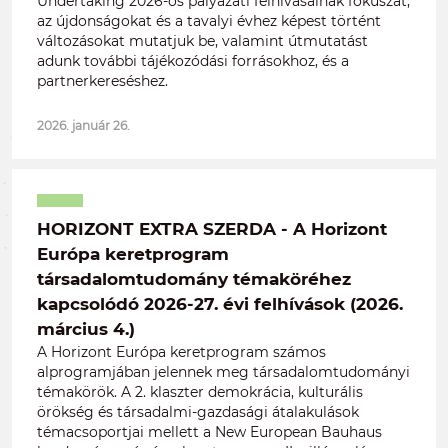
Undertaking 2026-os pályázati felhívásainak fókuszát,
az újdonságokat és a tavalyi évhez képest történt
változásokat mutatjuk be, valamint útmutatást
adunk további tájékozódási forrásokhoz, és a
partnerkereséshez.
2026. január 26.
HORIZONT EXTRA SZERDA - A Horizont
Európa keretprogram
társadalomtudomány témaköréhez
kapcsolódó 2026-27. évi felhívások (2026.
március 4.)
A Horizont Európa keretprogram számos
alprogramjában jelennek meg társadalomtudományi
témakörök. A 2. klaszter demokrácia, kulturális
örökség és társadalmi-gazdasági átalakulások
témacsoportjai mellett a New European Bauhaus