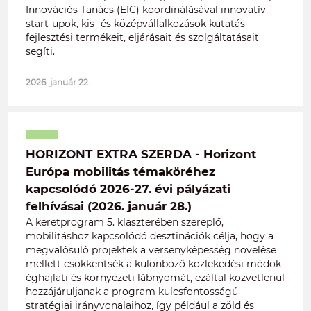
Innovációs Tanács (EIC) koordinálásával innovatív
start-upok, kis- és középvállalkozások kutatás-
fejlesztési termékeit, eljárásait és szolgáltatásait
segíti.
2026. január 22.
HORIZONT EXTRA SZERDA - Horizont
Európa mobilitás témaköréhez
kapcsolódó 2026-27. évi pályázati
felhívásai (2026. január 28.)
A keretprogram 5. klaszterében szereplő,
mobilitáshoz kapcsolódó desztinációk célja, hogy a
megvalósuló projektek a versenyképesség növelése
mellett csökkentsék a különböző közlekedési módok
éghajlati és környezeti lábnyomát, ezáltal közvetlenül
hozzájáruljanak a program kulcsfontosságú
stratégiai irányvonalaihoz, így például a zöld és