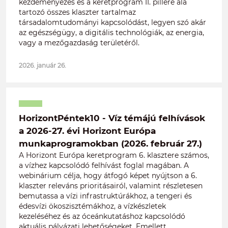
kezdeményezés és a keretprogram II. pillére alá
tartozó összes klaszter tartalmaz
társadalomtudományi kapcsolódást, legyen szó akár
az egészségügy, a digitális technológiák, az energia,
vagy a mezőgazdaság területéről.
2026. január 26.
HorizontPéntek10 - Víz témájú felhívások
a 2026-27. évi Horizont Európa
munkaprogramokban (2026. február 27.)
A Horizont Európa keretprogram 6. klasztere számos,
a vízhez kapcsolódó felhívást foglal magában. A
webinárium célja, hogy átfogó képet nyújtson a 6.
klaszter releváns prioritásairól, valamint részletesen
bemutassa a vízi infrastruktúrákhoz, a tengeri és
édesvízi ökoszisztémákhoz, a vízkészletek
kezeléséhez és az óceánkutatáshoz kapcsolódó
aktuális pályázati lehetőségeket. Emellett