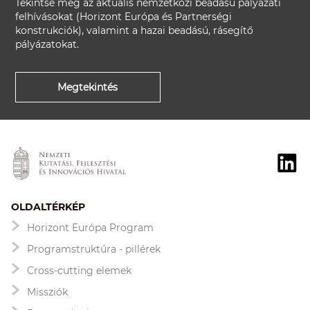
Tekintse meg az aktuális nemzetközi beadású pályázati
felhívásokat (Horizont Európa és Partnerségi
konstrukciók), valamint a hazai beadású, rásegítő
pályázatokat.
Megtekintés
OLDALTÉRKÉP
Horizont Európa Program
Programstruktúra - pillérek
Cross-cutting elemek
Missziók