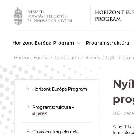
Horizont Európa Program
Programstruktúra - 
Horizont Európa
/
Cross-cutting elemek
/
Nyílt tudom
Nyí
Horizont Európa Program
pr
Programstruktúra -
2021. dec
pillérek
A nyílt t
Cross-cutting elemek
legszéle