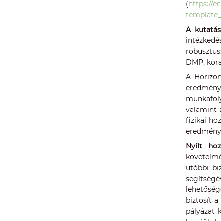
(
https://
template_
A kutatás
intézkedé
robusztus
DMP, kora
A Horizon
eredménye
munkafoly
valamint 
fizikai h
eredménye
Nyílt hoz
követelmé
utóbbi bi
segítségé
lehetőség
biztosít 
pályázat k