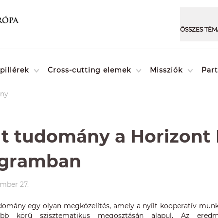
pillérek
Cross-cutting elemek
Missziók
Par
ány
lt tudomány a Horizont
ogramban
ember 27.
udomány egy olyan megközelítés, amely a nyílt kooperatív munká
sebb körű szisztematikus megosztásán alapul. Az eredmé