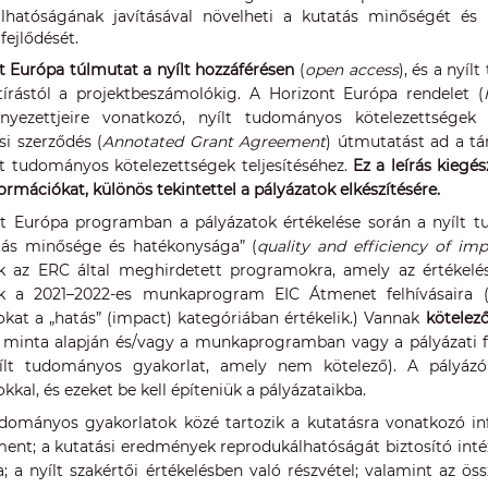
lhatóságának javításával növelheti a kutatás minőségét és 
fejlődését.
t Európa túlmutat a nyílt hozzáférésen
(
open access
), és a nyí
tírástól a projektbeszámolókig. A Horizont Európa rendelet (
nyezettjeire vonatkozó, nyílt tudományos kötelezettségek 
i szerződés (
Annotated Grant Agreement
) útmutatást ad a t
ílt tudományos kötelezettségek teljesítéséhez.
Ez a leírás kiegé
formációkat, különös tekintettel a pályázatok elkészítésére.
t Európa programban a pályázatok értékelése során a nyílt t
tás minősége és hatékonysága” (
quality and efficiency of im
k az ERC által meghirdetett programokra, amely az értékel
k a 2021–2022-es munkaprogram EIC Átmenet felhívásaira (E
okat a „hatás” (impact) kategóriában értékelik.) Vannak
kötelez
 minta alapján és/vagy a munkaprogramban vagy a pályázati fe
lt tudományos gyakorlat, amely nem kötelező). A pályázókn
kkal, és ezeket be kell építeniük a pályázataikba.
udományos gyakorlatok közé tartozik a kutatásra vonatkozó in
nt; a kutatási eredmények reprodukálhatóságát biztosító intéz
a; a nyílt szakértői értékelésben való részvétel; valamint az ö