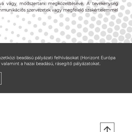
ává vagy módszertani megközelítésévé. A tevékenység
kommunikációs szervezetek vagy megfelelő szakértelemmel
zetközi beadású pályázati felhívásokat (Horizont Európa
 valamint a hazai beadású, rásegítő pályázatokat.