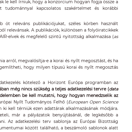
k le kell írniuk, hogy a konzorcium hogyan fogja össze a
nyílt tudománnyal kapcsolatos szakértelmet és korábbi
b öt releváns publikációjukat, széles körben használt
l relevánsak. A publikációk, különösen a folyóiratcikkek
 FAIR-elvek és megfelelő szintű nyitottság alkalmazása (
as
 arról, megvalósítja-e a korai és nyílt megosztást, és ha
gemlítheti, hogy milyen típusú korai és nyílt megosztás
adatkezelés kötelező a Horizont Európa programban az
ban még nincs szükség a teljes adatkezelési tervre (
data
erjedelemben be kell mutatni, hogy hogyan menedzselik az
ópai Nyílt Tudományos Felhő (
European Open Science
en ki kell térniük ezen adattárak alkalmazásának módjára.
teli, már a pályázatok benyújtásánál, de legkésőbb a
ani. Az adatkezelési terv sablonja az Európai Bizottság
kumentumai között található, a beszámoló sablonok alatt