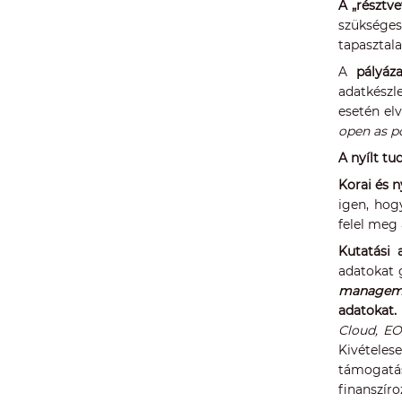
A „résztv
szükséges
tapasztala
A
pályáz
adatkészl
esetén elv
open as po
A nyílt t
Korai és n
igen, hog
felel meg 
Kutatási 
adatokat 
manageme
adatokat.
Cloud, E
Kivételes
támogatás
finanszíro