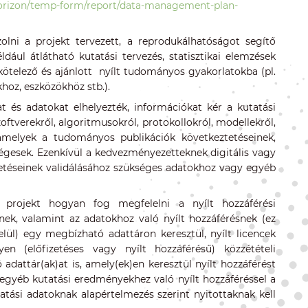
7/horizon/temp-form/report/data-management-plan-
olni a projekt tervezett, a reprodukálhatóságot segítő
dául átlátható kutatási tervezés, statisztikai elemzések
kötelező és ajánlott nyílt tudományos gyakorlatokba (pl.
hoz, eszközökhöz stb.).
t és adatokat elhelyezték, információkat kér a kutatási
tverekről, algoritmusokról, protokollokról, modellekről,
 amelyek a tudományos publikációk következtetéseinek,
ségesek. Ezenkívül a kedvezményezetteknek digitális vagy
ztetéseinek validálásához szükséges adatokhoz vagy egyéb
 projekt hogyan fog megfelelni a nyílt hozzáférési
nek, valamint az adatokhoz való nyílt hozzáférésnek (ez
ül) egy megbízható adattáron keresztül, nyílt licencek
n (előfizetéses vagy nyílt hozzáférésű) közzétételi
dattár(ak)at is, amely(ek)en keresztül nyílt hozzáférést
 egyéb kutatási eredményekhez való nyílt hozzáféréssel a
tatási adatoknak alapértelmezés szerint nyitottaknak kell