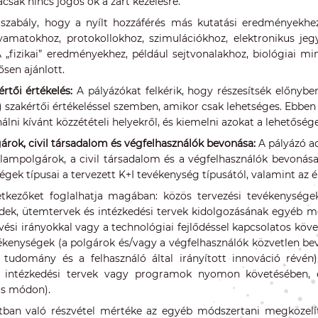
acsak nincs jogos ok a zárt kezelésre.
 szabály, hogy a nyílt hozzáférés más kutatási eredményekhez
amatokhoz, protokollokhoz, szimulációkhoz, elektronikus je
 A „fizikai” eredményekhez, például sejtvonalakhoz, biológiai m
ősen ajánlott.
értői értékelés:
A pályázókat felkérik, hogy részesítsék előnybe
) szakértői értékeléssel szemben, amikor csak lehetséges. Ebben
nálni kívánt közzétételi helyekről, és kiemelni azokat a lehetősé
árok, civil társadalom és végfelhasználók bevonása:
A pályázó ad
lampolgárok, a civil társadalom és a végfelhasználók bevonás
égek típusai a tervezett K+I tevékenység típusától, valamint az
tkezőket foglalhatja magában: közös tervezési tevékenysége
ek, ütemtervek és intézkedési tervek kidolgozásának egyéb mó
vési irányokkal vagy a technológiai fejlődéssel kapcsolatos köve
ékenységek (a polgárok és/vagy a végfelhasználók közvetlen bevo
 tudomány és a felhasználó által irányított innováció révén)
, intézkedési tervek vagy programok nyomon követésében, ér
s módon).
tban való részvétel mértéke az egyéb módszertani megközelít