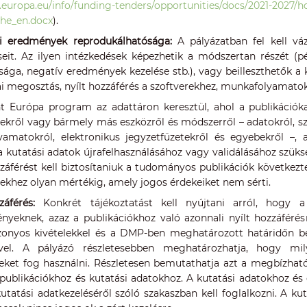
ec.europa.eu/info/funding-tenders/opportunities/docs/2021-202
he_en.docx
).
i eredmények reprodukálhatósága:
A pályázatban fel kell váz
seit. Az ilyen intézkedések képezhetik a módszertan részét (pél
sága, negatív eredmények kezelése stb.), vagy beilleszthetők a 
i megosztás, nyílt hozzáférés a szoftverekhez, munkafolyamatok
t Európa program az adattáron keresztül, ahol a publikációka
kről vagy bármely más eszközről és módszerről – adatokról, szof
amatokról, elektronikus jegyzetfüzetekről és egyebekről –,
a kutatási adatok újrafelhasználásához vagy validálásához szük
ozzáférést kell biztosítaniuk a tudományos publikációk követke
khez olyan mértékig, amely jogos érdekeiket nem sérti.
záférés:
Konkrét tájékoztatást kell nyújtani arról, hogy a
nyeknek, azaz a publikációkhoz való azonnali nyílt hozzáférés
zonyos kivételekkel és a DMP-ben meghatározott határidőn bel
vel. A pályázó részletesebben meghatározhatja, hogy milye
eket fog használni. Részletesen bemutathatja azt a megbízható a
a publikációkhoz és kutatási adatokhoz. A kutatási adatokhoz és
utatási adatkezeléséről szóló szakaszban kell foglalkozni. A ku