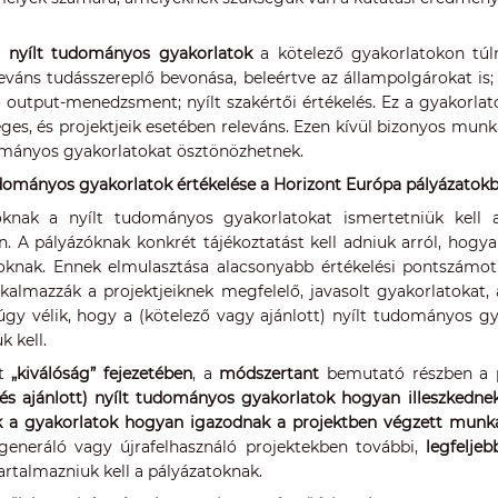
t nyílt tudományos gyakorlatok
a kötelező gyakorlatokon túl
leváns tudásszereplő bevonása, beleértve az állampolgárokat is;
output-menedzsment; nyílt szakértői értékelés. Ez a gyakorlatok
éges, és projektjeik esetében releváns. Ezen kívül bizonyos mun
ományos gyakorlatokat ösztönözhetnek.
udományos gyakorlatok értékelése a Horizont Európa pályázatok
óknak a nyílt tudományos gyakorlatokat ismertetniük kell
n. A pályázóknak konkrét tájékoztatást kell adniuk arról, hog
oknak. Ennek elmulasztása alacsonyabb értékelési pontszámo
kalmazzák a projektjeiknek megfelelő, javasolt gyakorlatokat,
úgy vélik, hogy a (kötelező vagy ajánlott) nyílt tudományos gy
k kell.
at
„kiválóság” fejezetében
, a
módszertant
bemutató részben a 
 és ajánlott) nyílt tudományos gyakorlatok hogyan illeszkedn
 a gyakorlatok hogyan igazodnak a projektben végzett munka
generáló vagy újrafelhasználó projektekben további,
legfelje
artalmazniuk kell a pályázatoknak.