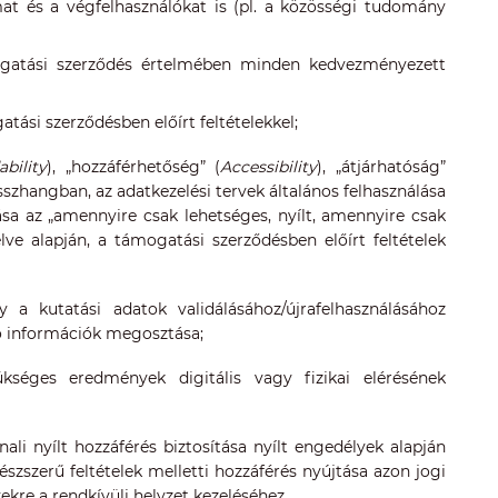
mat és a végfelhasználókat is (pl. a közösségi tudomány
atási szerződés értelmében minden kedvezményezett
tási szerződésben előírt feltételekkel;
ability
), „hozzáférhetőség” (
Accessibility
), „átjárhatóság”
összhangban, az adatkezelési tervek általános felhasználása
tása az „amennyire csak lehetséges, nyílt, amennyire csak
elve alapján, a támogatási szerződésben előírt feltételek
 a kutatási adatok validálásához/újrafelhasználásához
ó információk megosztása;
kséges eredmények digitális vagy fizikai elérésének
ali nyílt hozzáférés biztosítása nyílt engedélyek alapján
zszerű feltételek melletti hozzáférés nyújtása azon jogi
re a rendkívüli helyzet kezeléséhez.