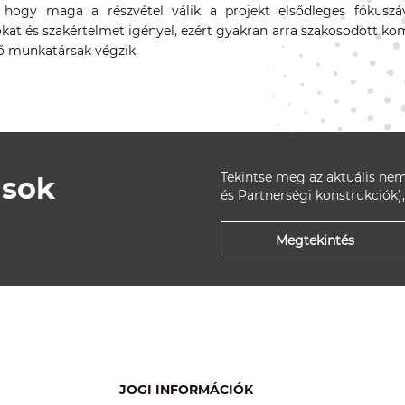
, hogy maga a részvétel válik a projekt elsődleges fókusz
okat és szakértelmet igényel, ezért gyakran arra szakosodott 
ő munkatársak végzik.
Tekintse meg az aktuális nem
ások
és Partnerségi konstrukciók),
Megtekintés
JOGI INFORMÁCIÓK