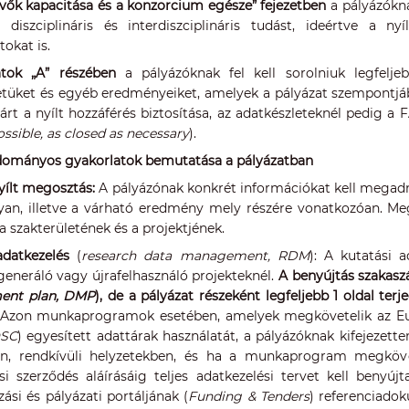
evők kapacitása és a konzorcium egésze” fejezetben
a pályázókna
 diszciplináris és interdiszciplináris tudást, ideértve a 
tokat is.
atok „A” részében
a pályázóknak fel kell sorolniuk legfeljeb
etüket és egyéb eredményeiket, amelyek a pályázat szempontjábó
árt a nyílt hozzáférés biztosítása, az adatkészleteknél pedig a
ssible, as closed as necessary
).
udományos gyakorlatok bemutatása a pályázatban
yílt megosztás:
A pályázónak konkrét információkat kell megadnia
yan, illetve a várható eredmény mely részére vonatkozóan. Me
a szakterületének és a projektjének.
adatkezelés
(
research data management, RDM
): A kutatási 
generáló vagy újrafelhasználó projekteknél.
A benyújtás szakaszá
nt plan, DMP
), de a pályázat részeként legfeljebb 1 oldal t
Azon munkaprogramok esetében, amelyek megkövetelik az Eur
OSC
) egyesített adattárak használatát, a pályázóknak kifejezett
en, rendkívüli helyzetekben, és ha a munkaprogram megköve
i szerződés aláírásáig teljes adatkezelési tervet kell benyújt
zási és pályázati portáljának (
Funding & Tenders
) referenciado