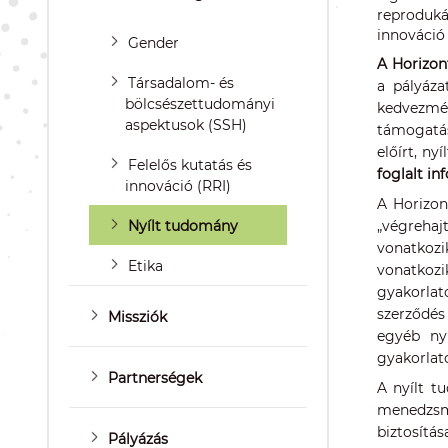
reproduká
innováció 
Gender
A Horizon
Társadalom- és
a pályáza
bölcsészettudományi
kedvezmé
aspektusok (SSH)
támogatás
előírt, ny
Felelős kutatás és
foglalt in
innováció (RRI)
A Horizon
Nyílt tudomány
„végrehaj
vonatkozi
Etika
vonatkozi
gyakorlat
szerződés
Missziók
egyéb nyí
gyakorlato
Partnerségek
A nyílt t
menedzsme
biztosítás
Pályázás