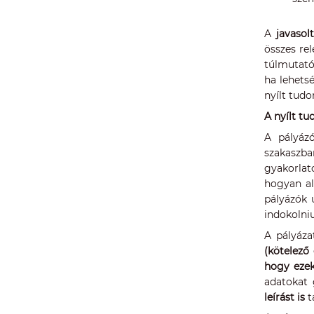
A
javasol
összes re
túlmutató 
ha lehets
nyílt tud
A nyílt t
A pályáz
szakaszba
gyakorlat
hogyan al
pályázók 
indokolniu
A pályáz
(kötelező
hogy ezek
adatokat 
leírást is
t