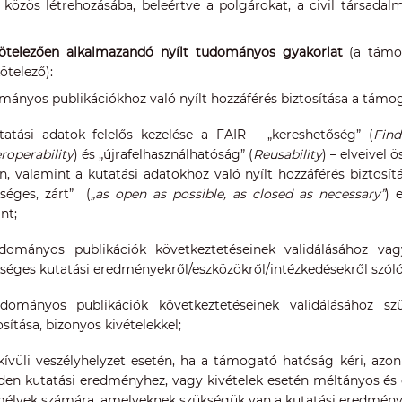
 közös létrehozásába, beleértve a polgárokat, a civil társadal
ötelezően alkalmazandó nyílt tudományos gyakorlat
(a támog
ötelező):
mányos publikációkhoz való nyílt hozzáférés biztosítása a támoga
tatási adatok felelős kezelése a FAIR – „kereshetőség” (
Find
eroperability
) és „újrafelhasználhatóság” (
Reusability
) – elveivel 
n, valamint a kutatási adatokhoz való nyílt hozzáférés biztosí
séges, zárt” (
„as open as possible, as closed as necessary”
) 
int;
dományos publikációk következtetéseinek validálásához vagy
séges kutatási eredményekről/eszközökről/intézkedésekről szól
dományos publikációk következtetéseinek validálásához szü
osítása, bizonyos kivételekkel;
kívüli veszélyhelyzet esetén, ha a támogató hatóság kéri, azonn
en kutatási eredményhez, vagy kivételek esetén méltányos és és
élyek számára, amelyeknek szükségük van a kutatási eredmények