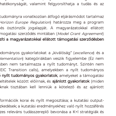
hatékonyságát, valamint felgyorsíthatja a tudás és az
lt tudományra vonatkozóan átfogó eljárásmódot tartalmaz
Horizon Europe Regulation
) határozza meg a program
és ösztönzők jogalapját. A magyarázatokkal ellátott
ámogatási szerződés mintában (
Model Grant Agreement
)
szíti a magyarázatokkal ellátott támogatási szerződésben
udományos gyakorlatokat a „kiválóság” (
excellence
) és a
plementation
) kategóriákban veszik figyelembe (Ez nem
ésben nem tartalmazza a nyílt tudományt. Szintén nem
IC Transition calls), amelyekben a nyílt tudományos
ő nyílt tudományos gyakorlatok
, amelyeket a támogatási
ltételek között előírnak, és
ajánlott gyakorlatok
(miden
ak tisztában kell lenniük a kötelező és az ajánlott
formációk korai és nyílt megosztása; a kutatási output-
kedések; a kutatási eredményekhez való nyílt hozzáférés
sszes releváns tudásszereplő bevonása a K+I stratégiák és