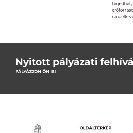
terjedhet
erőforrás
rendelkez
Nyitott pályázati felhív
PÁLYÁZZON ÖN IS!
OLDALTÉRKÉP