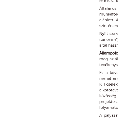
lenniük, h
Általános
munkafoly
ajánlott.
szintén er
Nyílt szak
(„anonim”
által hasz
Állampolg
meg az ál
tevékenys
Ez a köve
menetrend
K+I cselek
alkotótev
közösségi
projektek
folyamato
A pályáza