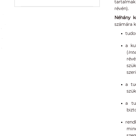
tartalmak
révén).
Néhány k
számára k
tudo
a ku
(
Int
révé
szük
szer
a tu
szük
a tu
bizt
rend
mind
szem