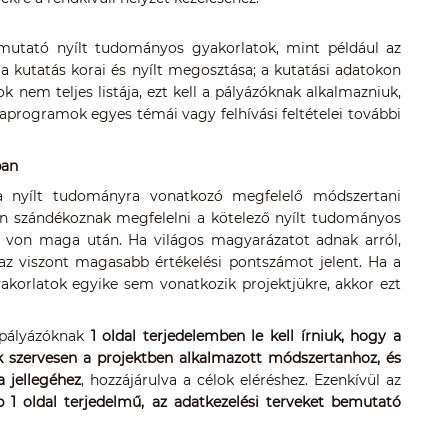
mutató nyílt tudományos gyakorlatok, mint például az
 a kutatás korai és nyílt megosztása; a kutatási adatokon
 nem teljes listája, ezt kell a pályázóknak alkalmazniuk,
kaprogramok egyes témái vagy felhívási feltételei további
ban
 a nyílt tudományra vonatkozó megfelelő módszertani
yan szándékoznak megfelelni a kötelező nyílt tudományos
t von maga után. Ha világos magyarázatot adnak arról,
 az viszont magasabb értékelési pontszámot jelent. Ha a
akorlatok egyike sem vonatkozik projektjükre, akkor ezt
pályázóknak
1 oldal terjedelemben le kell írniuk, hogy a
ek szervesen a projektben alkalmazott módszertanhoz, és
 jellegéhez
, hozzájárulva a célok eléréshez. Ezenkívül az
bb 1 oldal terjedelmű, az adatkezelési terveket bemutató