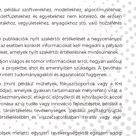
, például szoftverekhez, modellekhez, algoritmusokhoz,
gyzetfüzetekhez és egyebekhez nem kötelező, de erősen
intákhoz, vegyületekhez, anyagokhoz stb. való hozzáférés
n publikációik nyílt szakértői értékelését a hagyományos
 az esetben konkrét információkat kell megadni a pályázó
geket, amelyek nyílt szakértői értékelésnek minősülnének.
jon világos és tömör információkat arról, hogyan valósul
a a projektbe, ahol és amennyiben szükséges. A bevonási
 érintett tudományágaktól és ágazatoktól függenek.
k (mint például műhelyek, fókuszcsoportok vagy a K+I
djai), amelyek gyakran tartalmaznak mélyreható vitát a
tkezményekről, etikáról, előnyökről és kihívásokról; közös
nása az új tudás vagy innováció fejlesztésébe, például a
; társértékelési tevékenységek (például segítségnyújtás
tékelésében és visszacsatolásában iteratív vagy akár
ések melletti egyszeri tevékenységektől egészen addig