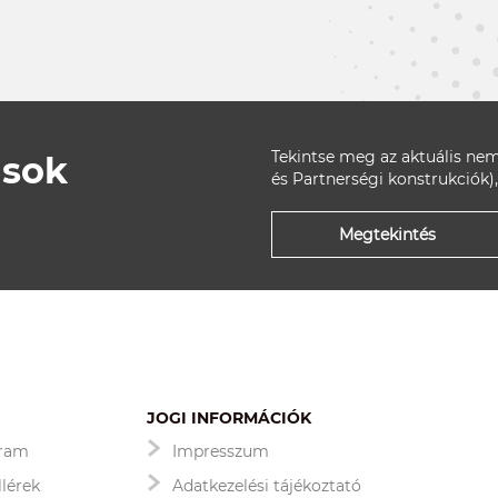
Tekintse meg az aktuális nem
ások
és Partnerségi konstrukciók),
Megtekintés
JOGI INFORMÁCIÓK
gram
Impresszum
llérek
Adatkezelési tájékoztató