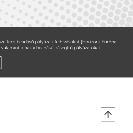
zetközi beadású pályázati felhívásokat (Horizont Európa
 valamint a hazai beadású, rásegítő pályázatokat.