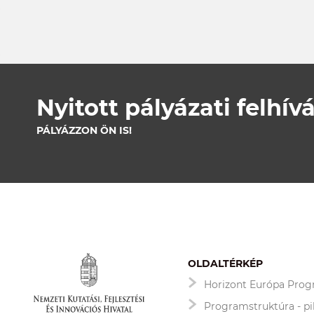
Nyitott pályázati felhív
PÁLYÁZZON ÖN IS!
OLDALTÉRKÉP
Horizont Európa Pro
Programstruktúra - pi