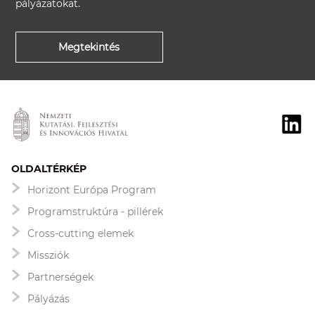
pályázatokat.
Megtekintés
OLDALTÉRKÉP
Horizont Európa Program
Programstruktúra - pillérek
Cross-cutting elemek
Missziók
Partnerségek
Pályázás