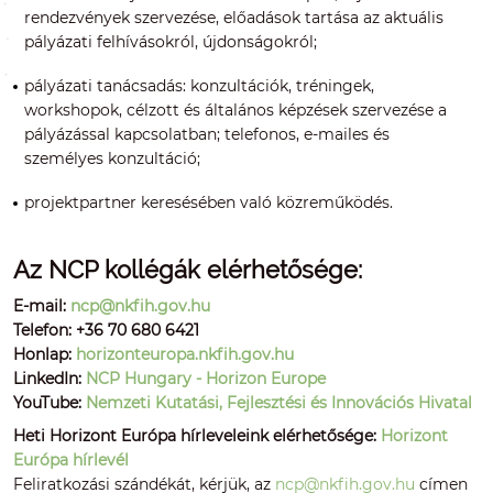
rendezvények szervezése, előadások tartása az aktuális
pályázati felhívásokról, újdonságokról;
pályázati tanácsadás: konzultációk, tréningek,
workshopok, célzott és általános képzések szervezése a
pályázással kapcsolatban; telefonos, e-mailes és
személyes konzultáció;
projektpartner keresésében való közreműködés.
Az NCP kollégák elérhetősége:
E-mail:
ncp@nkfih.gov.hu
Telefon: +36 70 680 6421
Honlap:
horizonteuropa.nkfih.gov.hu
LinkedIn:
NCP Hungary - Horizon Europe
YouTube:
Nemzeti Kutatási, Fejlesztési és Innovációs Hivatal
Heti Horizont Európa hírleveleink elérhetősége:
Horizont
Európa hírlevél
Feliratkozási szándékát, kérjük, az
ncp@nkfih.gov.hu
címen