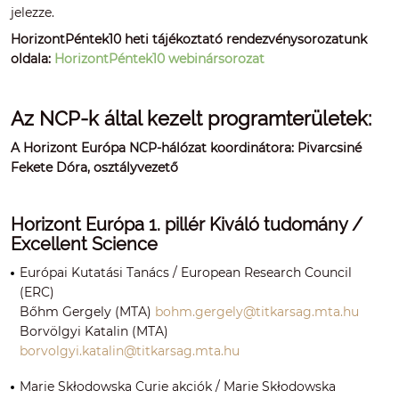
jelezze.
HorizontPéntek10 heti tájékoztató rendezvénysorozatunk
oldala:
HorizontPéntek10 webinársorozat
Az NCP-k által kezelt programterületek:
A Horizont Európa NCP-hálózat koordinátora: Pivarcsiné
Fekete Dóra, osztályvezető
Horizont Európa 1. pillér Kiváló tudomány /
Excellent Science
Európai Kutatási Tanács / European Research Council
(ERC)
Bőhm Gergely (MTA)
bohm.gergely@titkarsag.mta.hu
Borvölgyi Katalin (MTA)
borvolgyi.katalin@titkarsag.mta.hu
Marie Skłodowska Curie akciók / Marie Skłodowska