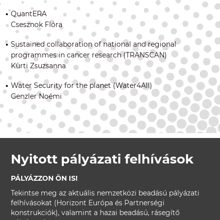
QuantERA
Csesznok Flóra
Sustained collaboration of national and regional
programmes in cancer research (TRANSCAN)
Kürti Zsuzsanna
Water Security for the planet (Water4All)
Genzler Noémi
Nyitott pályázati felhívások
PÁLYÁZZON ÖN IS!
Tekintse meg az aktuális nemzetközi beadású pályázati
felhívásokat (Horizont Európa és Partnerségi
konstrukciók), valamint a hazai beadású, rásegítő