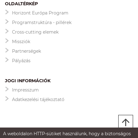
OLDALTÉRKÉP
Horizont Európa Program
Programstruktúra - pillérek
Cross-cutting elemek
Missziók
Partnerségek
Pályázás
JOGI INFORMÁCIÓK
Impresszum
Adatkezelési tájékoztató
A weboldalon HTTP-sütiket használunk, hogy a biztonságos