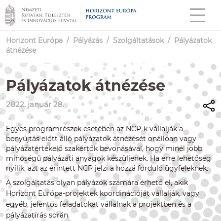
Horizont Európa
/
Pályázás
/
Szolgáltatások
/
Pályázatok
átnézése
Pályázatok átnézése
2022. január 28.
Egyes programrészek esetében az NCP-k vállalják a
benyújtás előtt álló pályázatok átnézését önállóan vagy
pályázatértékelő szakértők bevonásával, hogy minél jobb
minőségű pályázati anyagok készüljenek. Ha erre lehetőség
nyílik, azt az érintett NCP jelzi a hozzá forduló ügyfeleknek.
A szolgáltatás olyan pályázók számára érhető el, akik
Horizont Európa-projektek koordinációját vállalják, vagy
egyéb, jelentős feladatokat vállalnak a projektben és a
pályázatírás során.