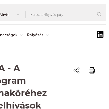
tnerségek
Pályázás
 - A
rogram
maköréhez
elhívások