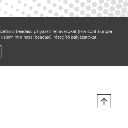
zetközi beadású pályázati felhívásokat (Horizont Európa
 valamint a hazai beadású, rásegítő pályázatokat.