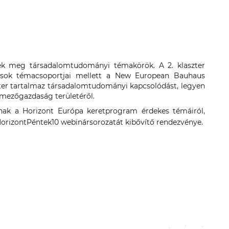
ek meg társadalomtudományi témakörök. A 2. klaszter
ulások témacsoportjai mellett a New European Bauhaus
szter tartalmaz társadalomtudományi kapcsolódást, legyen
a mezőgazdaság területéről.
ak a Horizont Európa keretprogram érdekes témáiról,
i HorizontPéntek10 webinársorozatát kibővítő rendezvénye.