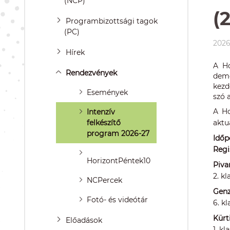
(NCP)
(
Programbizottsági tagok
(PC)
2026
Hírek
A Ho
Rendezvények
demo
kezd
Események
szó 
A Ho
Intenzív
felkészítő
aktu
program 2026-27
Időp
Regi
HorizontPéntek10
Piva
2. k
NCPercek
Genz
Fotó- és videótár
6. k
Kürt
Előadások
1. k