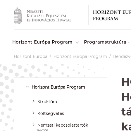
Horizont Európa Program
Programstruktúra - 
Horizont Európa
/
Horizont Európa Program
/
Rendezv
H
Horizont Európa Program
H
Struktúra
t
Költségvetés
k
Nemzeti kapcsolattartók