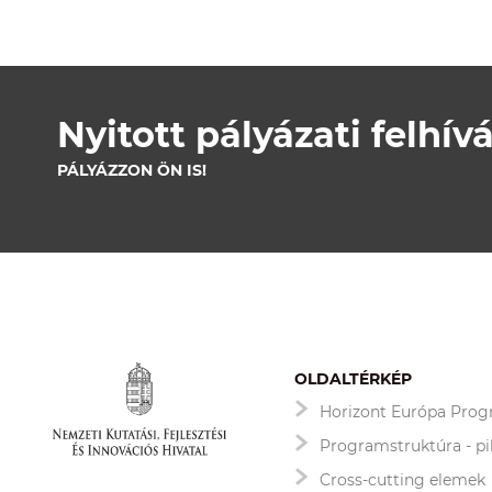
Nyitott pályázati felhív
PÁLYÁZZON ÖN IS!
OLDALTÉRKÉP
Horizont Európa Pro
Programstruktúra - pi
Cross-cutting elemek