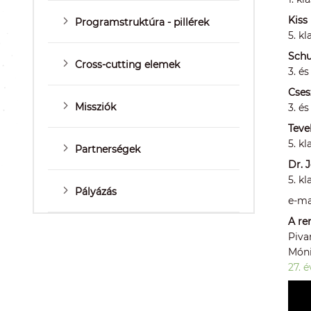
Kiss
Programstruktúra - pillérek
5. k
Schu
Cross-cutting elemek
3. é
Cses
Missziók
3. é
Tevel
5. k
Partnerségek
Dr. 
5. k
Pályázás
e-ma
A re
Piva
Món
27. é