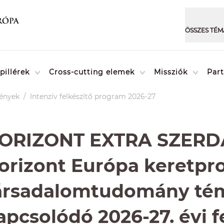
pillérek
Cross-cutting elemek
Missziók
Par
ények
/
Intenzív felkészítő program 2026-27
ORIZONT EXTRA SZERDA
orizont Európa keretp
ársadalomtudomány té
apcsolódó 2026-27. évi f