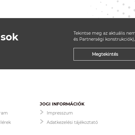
Tekintse meg az aktuális nem
ások
és Partnerségi konstrukciók),
Megtekintés
JOGI INFORMÁCIÓK
gram
Impresszum
llérek
Adatkezelési tájékoztató