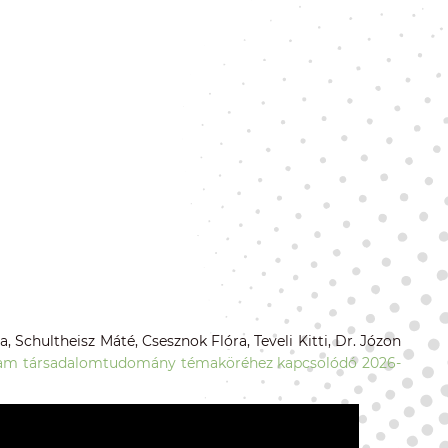
 Schultheisz Máté, Csesznok Flóra, Teveli Kitti, Dr. Józon
am társadalomtudomány témaköréhez kapcsolódó 2026-