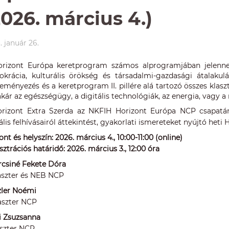
2026. március 4.)
. január 26.
rizont Európa keretprogram számos alprogramjában jelenn
krácia, kulturális örökség és társadalmi-gazdasági átalak
eményezés és a keretprogram II. pillére alá tartozó összes kla
akár az egészségügy, a digitális technológiák, az energia, vagy 
rizont Extra Szerda az NKFIH Horizont Európa NCP csapatán
ális felhívásairól áttekintést, gyakorlati ismereteket nyújtó het
ont és helyszín: 2026. március 4., 10:00-11:00 (online)
sztrációs határidő: 2026. március 3., 12:00 óra
rcsiné Fekete Dóra
laszter és NEB NCP
ler Noémi
laszter NCP
i Zsuzsanna
laszter NCP