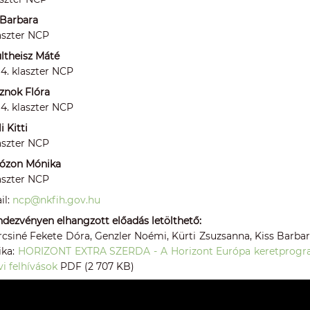
 Barbara
laszter NCP
ltheisz Máté
s 4. klaszter NCP
znok Flóra
s 4. klaszter NCP
i Kitti
laszter NCP
Józon Mónika
laszter NCP
il:
ncp@nkfih.gov.hu
ndezvényen elhangzott előadás letölthető:
rcsiné Fekete Dóra, Genzler Noémi, Kürti Zsuzsanna, Kiss Barbara,
ika:
HORIZONT EXTRA SZERDA - A Horizont Európa keretprogr
vi felhívások
PDF (2 707 KB)