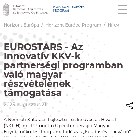
Horizont Európa
/
Horizont Európa Program
/
Hírek
EUROSTARS - Az
Innovatív KKV-k
partnerségi programban
való magyar
részvételének
támogatása
2025. augusztus 21.
A Nemzeti Kutatási- Fejlesztési és Innovációs Hivatal
(NKFIH), mint Program Operátor a Svájci-Magyar
Együttműködési Program II. időszak „Kutatás és innováció”