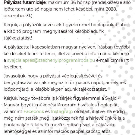
Pályázat futamideje:
maximum 36 hónap (rendelkezésre álló
időtartam utolsó napja nem lehet későbbi, mint 2028.
december 31.)
Kérjük, a pályázók kövessék figyelemmel honlapunkat, ahol
a kitöltő program megnyitásáról később adunk
tájékoztatást!
A pályázattal kapcsolatban magyar nyelven, írásban további
kérdéseket lehet feltenni, illetve bővebb információ kérhető
a
svajcialapres@szechenyiprogramiroda.hu
e-mail címre írt
levélben.
Javasoljuk, hogy a pályázat véglegesítésével és
benyújtásával várják meg az információs napot, amelynek
időpontjáról a későbbiekben adunk tájékoztatást.
Kérjük, hogy továbbra is kísérjék figyelemmel a Svájci-
Magyar Együttműködési Program hivatalos honlapját,
valamint
Facebook
és
Instagram
oldalait, illetve, ha eddig
még nem tették meg, iratkozzanak fel a hírlevelünkre is a
honlap alján található mező segítségével, a pályázati
lehetőséggel és az információs nappal kapcsolatos,