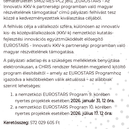
tématerületén SM02-RES-PC2 jelű, „EUROSTARS - Az
Innovatív KKV-k partnerségi programban való magyar
részvételének támogatása” című pályázati felhívást tesz
közzé a kedvezményezettek kiválasztása céljából.
A felhívás célja a vállalkozói szféra, különösen az innovatív
kis- és középvállalkozások (KKV-k) nemzetközi kutatás-
fejlesztési innovációs együttműködését elősegítő
EUROSTARS - Innovatív KKV-k partnerségi programban való
magyar részvételének támogatása.
A pályázati adatlap és a szükséges mellékletek benyújtása
elektronikusan, a CHRIS rendszer felületén megjelenő kitöltő
program élesítésétől – amely az EUROSTARS Programhoz
igazodva a későbbiekben válik aktuálissá – az alábbiak
szerint lehetséges:
a nemzetközi EUROSTARS Program 9. körében
nyertes projektek esetében
2026. január 31. 12 óra.
a nemzetközi EUROSTARS Program 10. körében
nyertes projektek esetében
2026. július 17. 12 óra.
Keretösszeg:
572 029 605 Ft