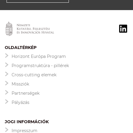
OLDALTÉRKÉP
Horizont Európa Program
Programstruktúra - pillérek
Cross-cutting elemek
Missziók
Partnerségek
Pályázás
JOGI INFORMÁCIÓK
Impresszum