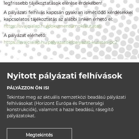
legfrissebb tájékoztatások elérése érdekében!
A pályázati felhívás kapcsán gyakran ismétlődő kérdésekkel
kapcsolatos tájékoztatás az alábbi linken érhető el:
https://svajcialap.hu/dokumentumok/kutatas
A pályázat elérhető:
https://svajcialap.hu/palyazatok/palyazat-kutatas-pc2
Nyitott pályázati felhívások
PÁLYÁZZON ÖN IS!
Tekintse meg az aktuális nemzetközi beadású pályázati
felhívásokat (Horizont Európa és Partnerségi
konstrukciók), valamint a hazai beadású, rásegítő
pályázatokat.
Megtekintés