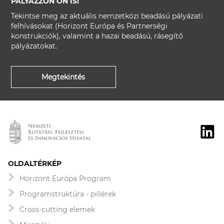
PÁLYÁZZON ÖN IS!
Tekintse meg az aktuális nemzetközi beadású pályázati
felhívásokat (Horizont Európa és Partnerségi
konstrukciók), valamint a hazai beadású, rásegítő
pályázatokat.
Megtekintés
OLDALTÉRKÉP
Horizont Európa Program
Programstruktúra - pillérek
Cross-cutting elemek