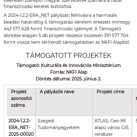
sikeresen szereplő magyar szervezetek számára a hazai
finanszírozási keretet biztosítsa.
A 2024-1.2.2-ERA_NET pályázati felhívásra a harmadik
beadási határidőig 6 támogatási kérelem érkezett mintegy
443 577 628 forint finanszírozási igénnyel. A Támogató
döntése alapján 5 db projekt részesül összesen 391 577 704
forint vissza nem térítendő támogatásban az NKFI Alapból.
TÁMOGATOTT PROJEKTEK
Támogató: Kulturális és Innovációs Minisztérium
Forrás: NKFI Alap
Döntés dátuma: 2025. június 2.
Projekt
A pályázók neve
Projekt címe
azonosító
száma
2024-1.2.2-
Szegedi
ATLAS: Geo-MI
ERA_NET-
Tudományegyetem
alapú városi GIS
2025-00020
rendszer