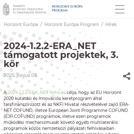
Horizont Európa
/
Horizont Európa Program
/
Hírek
2024-1.2.2-ERA_NET
támogatott projektek, 3.
kör
2025. június 03.
A
2024-1.2.2-ERA_NET felhívás
célja, hogy az EU Horizont
2020 kutatási és innovációs keretprogram által
társfinanszírozott és az NKFI Hivatal részvételével zajló ERA-
NET COFUND, illetve European Joint Programme COFUND
(EJP COFUND) programok, illetve ezen programok
működési mechanizmusát követő egyéb multilaterális
programok közös nemzetközi pályázati felhívásaiban