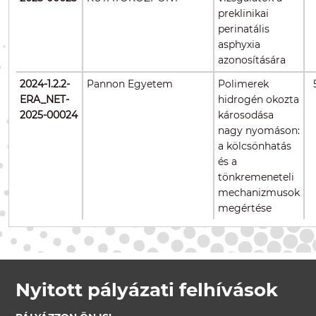
preklinikai
perinatális
asphyxia
azonosítására
2024-1.2.2-
Pannon Egyetem
Polimerek
ERA_NET-
hidrogén okozta
2025-00024
károsodása
nagy nyomáson:
a kölcsönhatás
és a
tönkremeneteli
mechanizmusok
megértése
Nyitott pályázati felhívások