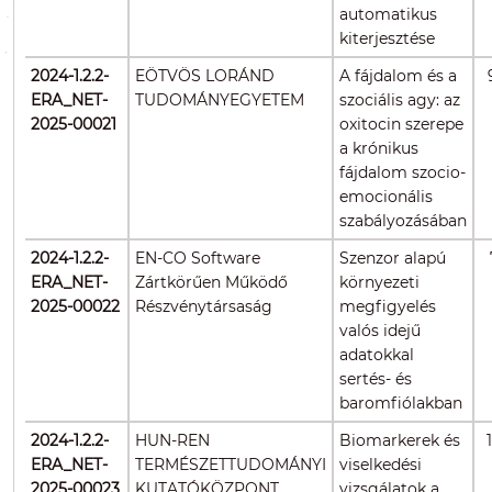
automatikus
kiterjesztése
2024-1.2.2-
EÖTVÖS LORÁND
A fájdalom és a
ERA_NET-
TUDOMÁNYEGYETEM
szociális agy: az
2025-00021
oxitocin szerepe
a krónikus
fájdalom szocio-
emocionális
szabályozásában
2024-1.2.2-
EN-CO Software
Szenzor alapú
ERA_NET-
Zártkörűen Működő
környezeti
2025-00022
Részvénytársaság
megfigyelés
valós idejű
adatokkal
sertés- és
baromfiólakban
2024-1.2.2-
HUN-REN
Biomarkerek és
ERA_NET-
TERMÉSZETTUDOMÁNYI
viselkedési
2025-00023
KUTATÓKÖZPONT
vizsgálatok a