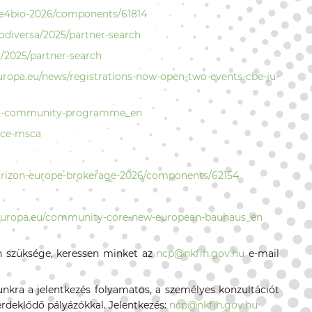
e4bio-2026/components/61814
iodiversa/2025/partner-search
l/2025/partner-search
uropa.eu/news/registrations-now-open-two-events-cbe-ju-
/eic-community-programme_en
nce-msca
orizon-europe-brokerage-2026/components/62154
.europa.eu/community-core-new-european-bauhaus_en
n szüksége, keressen minket az
ncp@nkfih.gov.hu
e-mail
nkra a jelentkezés folyamatos, a személyes konzultációt
érdeklődő pályázókkal. Jelentkezés:
ncp@nkfih.gov.hu