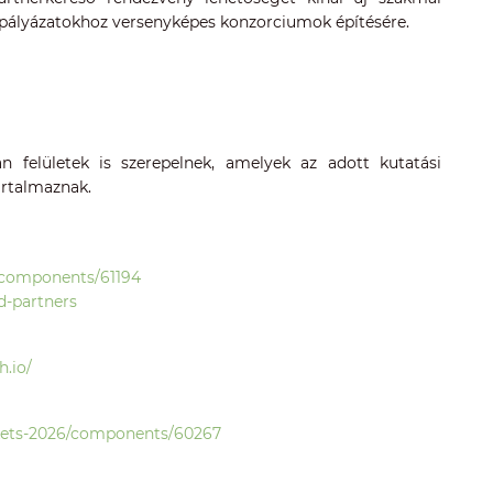
gő pályázatokhoz versenyképes konzorciumok építésére.
an felületek is szerepelnek, amelyek az adott kutatási
artalmaznak.
/components/61194
d-partners
.io/
kets-2026/components/60267