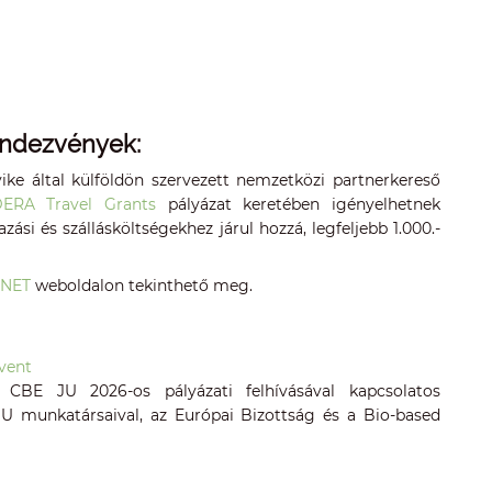
endezvények:
yike által külföldön szervezett nemzetközi partnerkereső
ERA Travel Grants
pályázat keretében igényelhetnek
si és szállásköltségekhez járul hozzá, legfeljebb 1.000.-
.NET
weboldalon tekinthető meg.
vent
BE JU 2026-os pályázati felhívásával kapcsolatos
U munkatársaival, az Európai Bizottság és a Bio-based