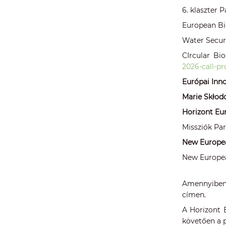
6. klaszter 
European Bio
Water Securi
CIrcular Bi
2026-call-pr
Európai Inno
Marie Skłod
Horizont Eu
Missziók Pa
New Europe
New Europea
Amennyiben 
címen.
A Horizont 
követően a p