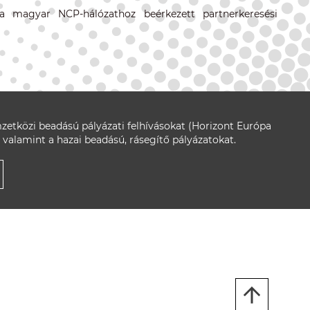
 a magyar NCP-hálózathoz beérkezett partnerkeresési
zetközi beadású pályázati felhívásokat (Horizont Európa
 valamint a hazai beadású, rásegítő pályázatokat.