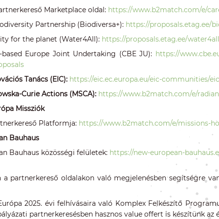
Partnerkereső Marketplace oldal:
https://www.b2match.com/e/car
diversity Partnership (Biodiversa+):
https://proposals.etag.ee/b
ty for the planet (Water4All):
https://proposals.etag.ee/water4al
o-based Europe Joint Undertaking (CBE JU):
https://www.cbe.e
oposals
vációs Tanács (EIC):
https://eic.ec.europa.eu/eic-communities
owska-Curie Actions
(MSCA):
https://www.b2match.com/e/radia
rópa Missziók
rtnerkereső Platformja:
https://www.b2match.com/e/missions-h
an Bauhaus
n Bauhaus közösségi felületek:
https://new-european-bauhaus
a partnerkereső oldalakon való megjelenésben segítségre va
Európa 2025. évi felhívásaira való Komplex Felkészítő Programu
ályázati partnerkeresésben hasznos value offert is készítünk az 