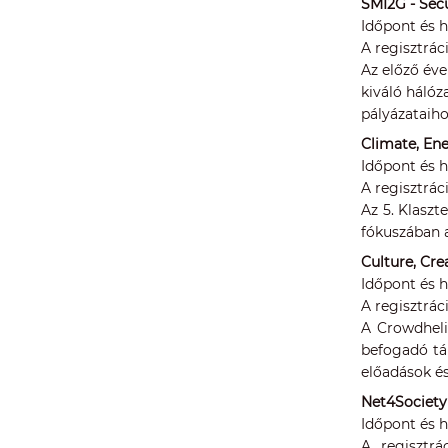
SMI2G - Sec
Időpont és he
A regisztrác
Az előző év
kiváló hálóz
pályázataih
Climate, En
Időpont és he
A regisztrác
Az 5. Klasz
fókuszában a
Culture, Cre
Időpont és h
A regisztrác
A Crowdheli
befogadó tár
előadások és
Net4Society
Időpont és he
A regisztrá