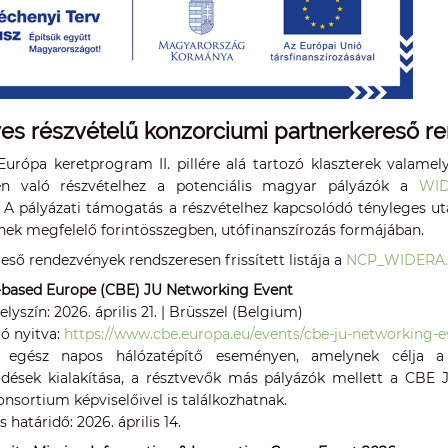
es részvételű konzorciumi partnerkereső r
Európa keretprogram II. pillére alá tartozó klaszterek valamel
en való részvételhez a potenciális magyar pályázók a
WID
A pályázati támogatás a részvételhez kapcsolódó tényleges utazá
nek megfelelő forintösszegben, utófinanszírozás formájában.
eső rendezvények rendszeresen frissített listája a
NCP_WIDERA
o-based Europe (CBE) JU Networking Event
lyszín: 2026. április 21. | Brüsszel (Belgium)
ió nyitva:
https://www.cbe.europa.eu/events/cbe-ju-networking-e
gész napos hálózatépítő eseményen, amelynek célja a C
ések kialakítása, a résztvevők más pályázók mellett a CBE J
onsortium képviselőivel is találkozhatnak.
 határidő: 2026. április 14.