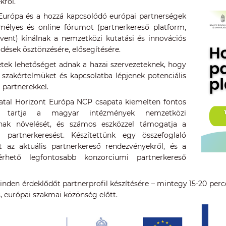
kről.
Európa és a hozzá kapcsolódó európai partnerségek
élyes és online fórumot (partnerkereső platform,
vent) kínálnak a nemzetközi kutatási és innovációs
ések ösztönzésére, elősegítésére.
etek lehetőséget adnak a hazai szervezeteknek, hogy
szakértelmüket és kapcsolatba lépjenek potenciális
 partnerekkel.
atal Horizont Európa NCP csapata kiemelten fontos
ak tartja a magyar intézmények nemzetközi
ának növelését, és számos eszközzel támogatja a
 partnerkeresést. Készítettünk egy összefoglaló
 az aktuális partnerkereső rendezvényekről, és a
lérhető legfontosabb konzorciumi partnerkereső
nden érdeklődőt partnerprofil készítésére – mintegy 15-20 perc
, európai szakmai közönség előtt.