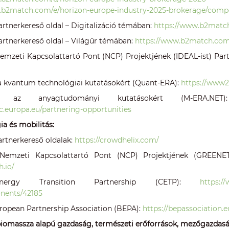
.b2match.com/e/horizon-europe-industry-2025-brokerage/comp
Partnerkereső oldal – Digitalizáció témában:
https://www.b2match
Partnerkereső oldal – Világűr témában:
https://www.b2match.com/
Nemzeti Kapcsolattartó Pont (NCP) Projektjének (IDEAL-ist) Par
a kvantum technológiai kutatásokért (Quant-ERA):
https://www2
ég az anyagtudományi kutatásokért (M-ERA.NE
ec.europa.eu/partnering-opportunities
ia és mobilitás:
Partnerkereső oldalak:
https://crowdhelix.com/
r Nemzeti Kapcsolattartó Pont (NCP) Projektjének (GREENE
.io/
nergy Transition Partnership (CETP):
https:/
nents/42185
uropean Partnership Association (BEPA):
https://bepassociation.
 biomassza alapú gazdaság, természeti erőforrások, mezőgazdasá