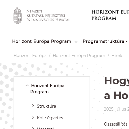
Horizont Európa Program
Programstruktúra - 
Horizont Európa
/
Horizont Európa Program
/
Hírek
Hogy
Horizont Európa
a Ho
Program
Struktúra
2025. július 
Költségvetés
Összeállít