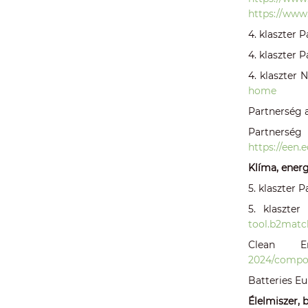
https://www
4. klaszter 
4. klaszter 
4. klaszter 
home
Partnerség 
Partners
https://een.
Klíma, energ
5. klaszter 
5. klaszte
tool.b2match
Clean E
2024/compo
Batteries E
Élelmiszer,