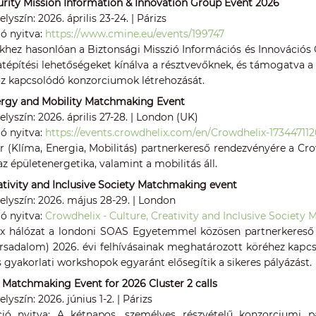
urity Mission Information & Innovation Group Event 2026
lyszín: 2026. április 23-24. | Párizs
ió nyitva:
https://www.cmine.eu/events/199747
ekhez hasonlóan a Biztonsági Misszió Információs és Innovációs
atépítési lehetőségeket kínálva a résztvevőknek, és támogatva a 
oz kapcsolódó konzorciumok létrehozását.
ergy and Mobility Matchmaking Event
lyszín: 2026. április 27-28. | London (UK)
ió nyitva:
https://events.crowdhelix.com/en/Crowdhelix-173447
ter (Klíma, Energia, Mobilitás) partnerkereső rendezvényére a 
z épületenergetika, valamint a mobilitás áll.
ativity and Inclusive Society Matchmaking event
elyszín: 2026. május 28-29. | London
ió nyitva:
Crowdhelix - Culture, Creativity and Inclusive Societ
x hálózat a londoni SOAS Egyetemmel közösen partnerkereső ren
sadalom) 2026. évi felhívásainak meghatározott köréhez kapcsol
 gyakorlati workshopok egyaránt elősegítik a sikeres pályázást.
 Matchmaking Event for 2026 Cluster 2 calls
lyszín: 2026. június 1-2. | Párizs
ció nyitva:
A kétnapos, személyes részvételű konzorciumi p