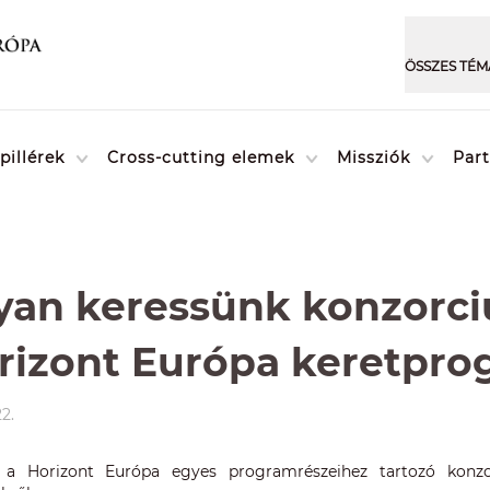
pillérek
Cross-cutting elemek
Missziók
Par
an keressünk konzorci
rizont Európa keretpr
22.
ás a Horizont Európa egyes programrészeihez tartozó konzo