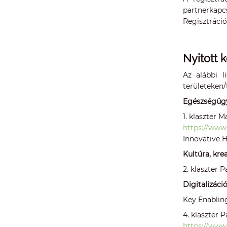
partnerkapcs
Regisztráció
Nyitott 
Az alábbi l
területeken
Egészségüg
1. klaszter 
https://www
Innovative He
Kultúra, kre
2. klaszter 
Digitalizáció
Key Enablin
4. klaszter 
https://www