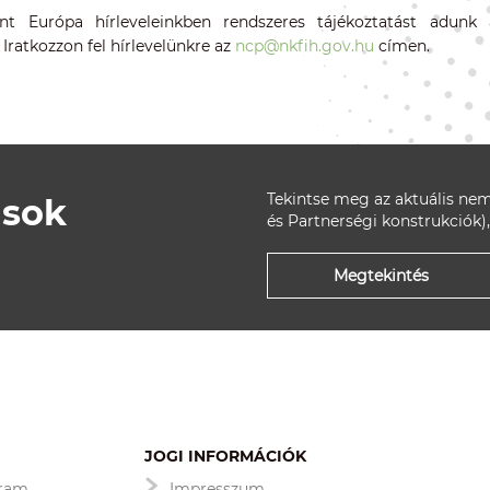
ont Európa hírleveleinkben rendszeres tájékoztatást adunk
. Iratkozzon fel hírlevelünkre az
ncp@nkfih.gov.hu
címen.
Tekintse meg az aktuális nem
ások
és Partnerségi konstrukciók),
Megtekintés
JOGI INFORMÁCIÓK
gram
Impresszum