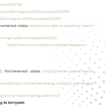
onents/53738
.com/e/cl4-digital-2025/components/53911
e/cl4-digital-2025/components/53911
tnerkereső oldala:
https://www.ideal-ist.eu/partner-search-
.ncn.gov.pl/partners/quantera2025/
T):
https://www.m-era.net/joint-calls/partnersearch
,
T) Partnerkereső oldala:
https://greenet-partner-search-
/www.b2match.com/e/clean-energy-transition-partnership-
eu/join-our-matchmaking-platform-2/
g és környezet: