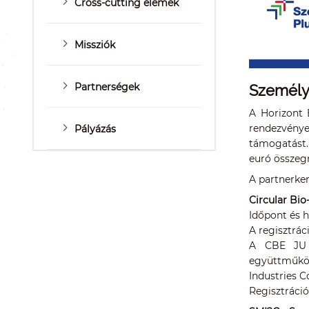
Cross-cutting elemek
Missziók
Partnerségek
Személy
A Horizont 
rendezvény
Pályázás
támogatást. 
euró összeg
A partnerker
Circular Bi
Időpont és he
A regisztrác
A CBE JU e
együttműköd
Industries C
Regisztrációs