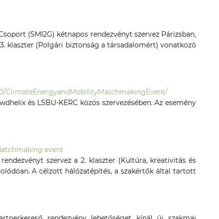
 Csoport (SMI2G) kétnapos rendezvényt szervez Párizsban,
3. klaszter (Polgári biztonság a társadalomért) vonatkozó
1120/ClimateEnergyandMobilityMatchmakingEvent/
Crowdhelix és LSBU-KERC közös szervezésében. Az esemény
y Matchmaking event
dezvényt szervez a 2. klaszter (Kultúra, kreativitás és
ódóan. A célzott hálózatépítés, a szakértők által tartott
artnerkereső rendezvény lehetőséget kínál új szakmai