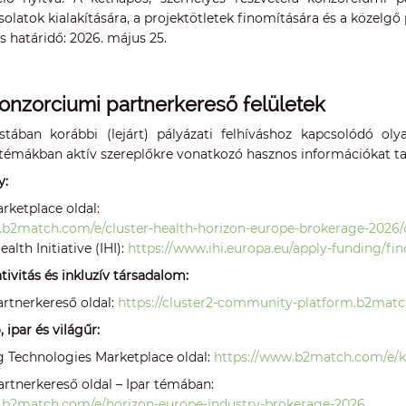
olatok kialakítására, a projektötletek finomítására és a közel
s határidő: 2026. május 25.
konzorciumi partnerkereső felületek
istában korábbi (lejárt) pályázati felhíváshoz kapcsolódó oly
/témákban aktív szereplőkre vonatkozó hasznos információkat t
y:
Marketplace oldal:
.b2match.com/e/cluster-health-horizon-europe-brokerage-2026
alth Initiative (IHI):
https://www.ihi.europa.eu/apply-funding/fin
ativitás és inkluzív társadalom:
Partnerkereső oldal:
https://cluster2-community-platform.b2match
, ipar és világűr:
g Technologies Marketplace oldal:
https://www.b2match.com/e/
Partnerkereső oldal – Ipar témában:
.b2match.com/e/horizon-europe-industry-brokerage-2026