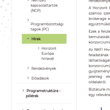
Nemzeti
rendezvénye
kapcsolattartók
A Horizont 
(NCP)
számos szem
brokerage e
Programbizottsági
együttműköd
tagok (PC)
Ezek a felül
bemutassák 
Hírek
konzorciumi
Horizont
Az NKFI Hiv
Európa
feladatán
hírlevél
láthatóság
konzorciumi
Rendezvények
gyűjteményt
jelenleg e
Előadások
oldalakról.
Biztatunk mi
Programstruktúra -
egy releváns
pillérek