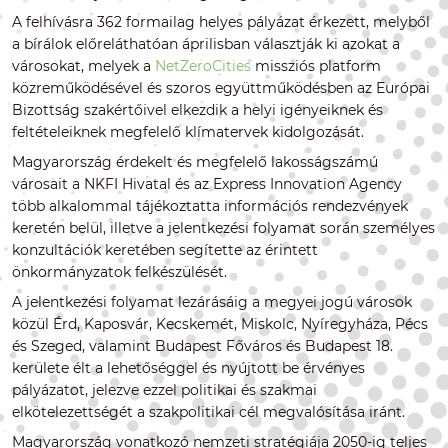
A felhívásra 362 formailag helyes pályázat érkezett, melyből
a bírálok előreláthatóan áprilisban választják ki azokat a
városokat, melyek a
NetZeroCities
missziós platform
közreműködésével és szoros együttműködésben az Európai
Bizottság szakértőivel elkezdik a helyi igényeiknek és
feltételeiknek megfelelő klímatervek kidolgozását.
Magyarország érdekelt és megfelelő lakosságszámú
városait a NKFI Hivatal és az Express Innovation Agency
több alkalommal tájékoztatta információs rendezvények
keretén belül, illetve a jelentkezési folyamat során személyes
konzultációk keretében segítette az érintett
önkormányzatok felkészülését.
A jelentkezési folyamat lezárásáig a megyei jogú városok
közül Érd, Kaposvár, Kecskemét, Miskolc, Nyíregyháza, Pécs
és Szeged, valamint Budapest Főváros és Budapest 18.
kerülete élt a lehetőséggel és nyújtott be érvényes
pályázatot, jelezve ezzel politikai és szakmai
elkötelezettségét a szakpolitikai cél megvalósítása iránt.
Magyarország vonatkozó nemzeti stratégiája 2050-ig teljes