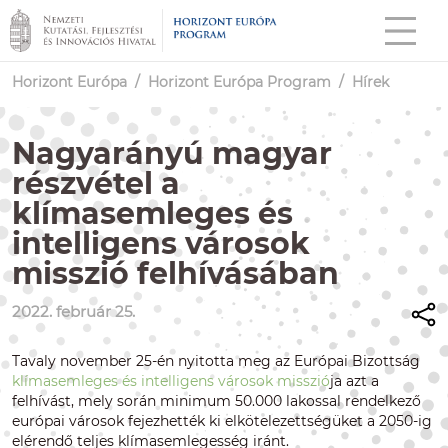
Horizont Európa
/
Horizont Európa Program
/
Hírek
Nagyarányú magyar
részvétel a
klímasemleges és
intelligens városok
misszió felhívásában
2022. február 25.
Tavaly november 25-én nyitotta meg az Európai Bizottság
klímasemleges és intelligens városok misszió
ja azt a
felhívást, mely során minimum 50.000 lakossal rendelkező
európai városok fejezhették ki elkötelezettségüket a 2050-ig
elérendő teljes klímasemlegesség iránt.