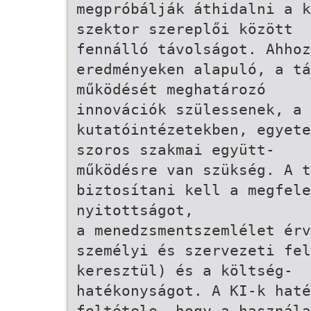
megpróbálják áthidalni a k
szektor szereplői között
fennálló távolságot. Ahhoz
eredményeken alapuló, a tá
működését meghatározó
innovációk szülessenek, a 
kutatóintézetekben, egyete
szoros szakmai együtt-
működésre van szükség. A t
biztosítani kell a megfele
nyitottságot,
a menedzsmentszemlélet érv
személyi és szervezeti fe
keresztül) és a költség-
hatékonyságot. A KI-k haté
feltétele, hogy a használa