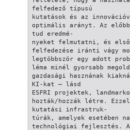
felfedező típusú
kutatások és az innovációv
optimális arányt. Az előbb
tud eredmé-
nyeket felmutatni, és els
felfedezése iránti vágy mo
legtöbbször egy adott prob
léma minél gyorsabb megol
gazdasági hasznának kiakná
KI-kat – lásd
ESFRI projektek, landmarko
hozták/hozzák létre. Ezze
kutatási infrastruk-
túrák, amelyek esetében na
technológiai fejlesztés. 