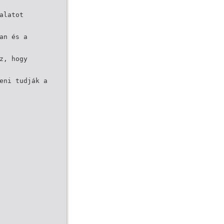
alatot
an és a
z, hogy
eni tudják a