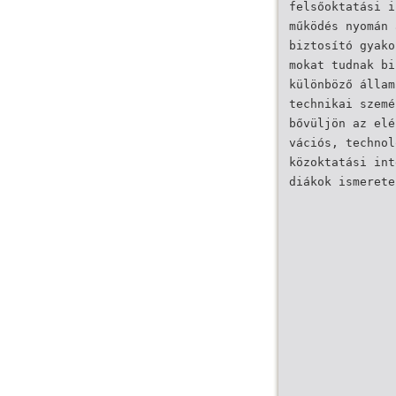
felsőoktatási i
működés nyomán 
biztosító gyako
mokat tudnak bi
különböző állam
technikai szemé
bővüljön az elé
vációs, technol
közoktatási int
diákok ismerete