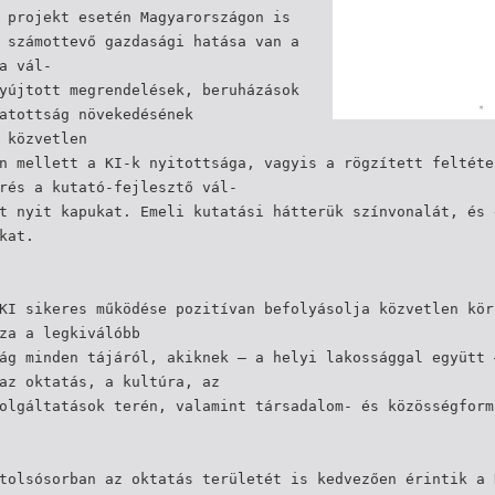
 projekt esetén Magyarországon is
 számottevő gazdasági hatása van a
a vál-
yújtott megrendelések, beruházások
atottság növekedésének
 közvetlen
n mellett a KI-k nyitottsága, vagyis a rögzített feltéte
rés a kutató-fejlesztő vál-
t nyit kapukat. Emeli kutatási hátterük színvonalát, és 
kat.
KI sikeres működése pozitívan befolyásolja közvetlen kör
za a legkiválóbb
ág minden tájáról, akiknek – a helyi lakossággal együtt 
az oktatás, a kultúra, az
olgáltatások terén, valamint társadalom- és közösségform
tolsósorban az oktatás területét is kedvezően érintik a 