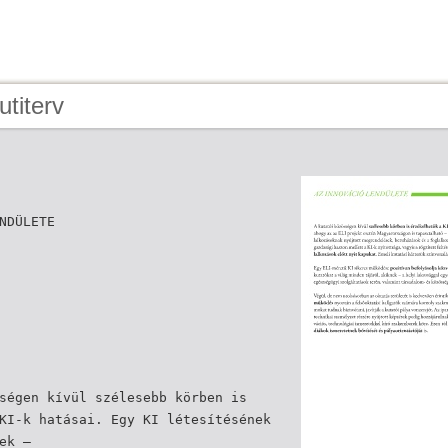
utiterv
NDÜLETE
ségen kívül szélesebb körben is
KI-k hatásai. Egy KI létesítésének
ek –