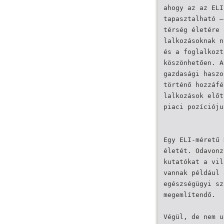
ahogy az az ELI
tapasztalható –
térség életére 
lalkozásoknak n
és a foglalkozt
köszönhetően. A
gazdasági haszo
történő hozzáfé
lalkozások előt
piaci pozícióju
Egy ELI-méretű 
életét. Odavonz
kutatókat a vil
vannak például 
egészségügyi sz
megemlítendő.
Végül, de nem u