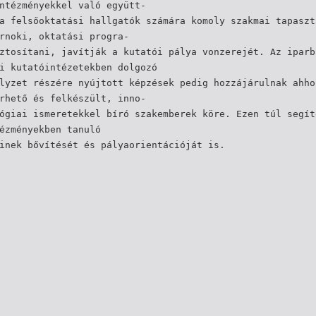
ntézményekkel való együtt-
a felsőoktatási hallgatók számára komoly szakmai tapaszt
rnoki, oktatási progra-
ztosítani, javítják a kutatói pálya vonzerejét. Az iparb
i kutatóintézetekben dolgozó
lyzet részére nyújtott képzések pedig hozzájárulnak ahho
rhető és felkészült, inno-
ógiai ismeretekkel bíró szakemberek köre. Ezen túl segít
ézményekben tanuló
inek bővítését és pályaorientációját is.