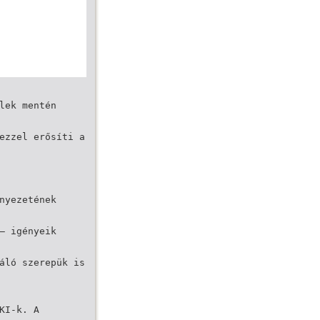
lek mentén
ezzel erősíti a
nyezetének
– igényeik
áló szerepük is
KI-k. A