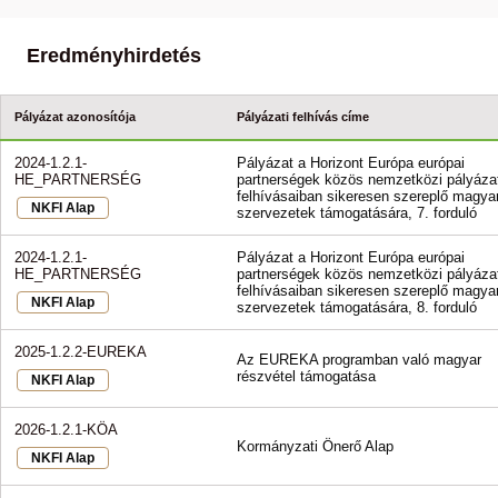
Eredményhirdetés
Pályázat azonosítója
Pályázati felhívás címe
2024-1.2.1-
Pályázat a Horizont Európa európai
HE_PARTNERSÉG
partnerségek közös nemzetközi pályázat
felhívásaiban sikeresen szereplő magya
NKFI Alap
szervezetek támogatására, 7. forduló
2024-1.2.1-
Pályázat a Horizont Európa európai
HE_PARTNERSÉG
partnerségek közös nemzetközi pályázat
felhívásaiban sikeresen szereplő magya
NKFI Alap
szervezetek támogatására, 8. forduló
2025-1.2.2-EUREKA
Az EUREKA programban való magyar
részvétel támogatása
NKFI Alap
2026-1.2.1-KÖA
Kormányzati Önerő Alap
NKFI Alap