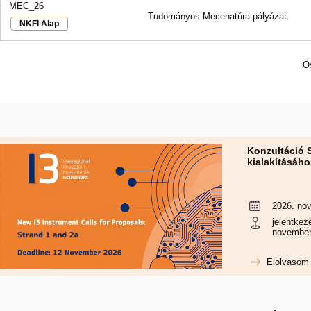
MEC_26
Tudományos Mecenatúra pályázat
NKFI Alap
Ö
Konzultáció 
kialakításáho
2026. nov
jelentkez
november
Elolvasom