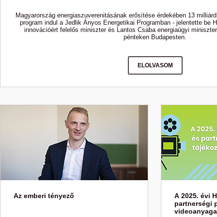
Magyarország energiaszuverenitásának erősítése érdekében 13 milliárd f
program indul a Jedlik Ányos Energetikai Programban - jelentette be H
innovációért felelős miniszter és Lantos Csaba energiaügyi miniszte
pénteken Budapesten.
ELOLVASOM
Az emberi tényező
A 2025. évi 
partnerségi 
videoanyagai