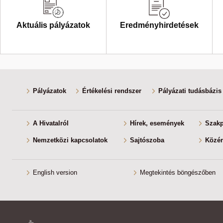
Aktuális pályázatok
Eredményhirdetések
Pályázatok
Értékelési rendszer
Pályázati tudásbázis
A Hivatalról
Hírek, események
Szakp
Nemzetközi kapcsolatok
Sajtószoba
Közér
English version
Megtekintés böngészőben