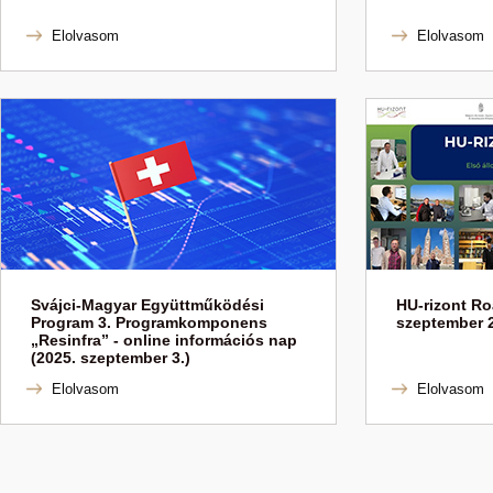
Elolvasom
Elolvasom
Svájci-Magyar Együttműködési
HU-rizont Ro
Program 3. Programkomponens
szeptember 2
„Resinfra” - online információs nap
(2025. szeptember 3.)
Elolvasom
Elolvasom