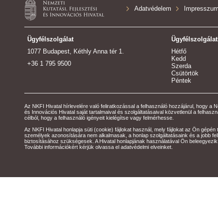
Adatvédelem
Impresszu
Ügyfélszolgálat
Ügyfélszolgálat
1077 Budapest, Kéthly Anna tér 1.
Hétfő
Kedd
+36 1 795 9500
Szerda
Csütörtök
Péntek
Az NKFI Hivatal hírlevelére való feliratkozással a felhasználó hozzájárul, hogy a N
és Innovációs Hivatal saját tartalmaival és szolgáltatásaival közvetlenül a felhas
célból, hogy a felhasználó igényeit kielégítse vagy felmérhesse.
Az NKFI Hivatal honlapja süti (cookie) fájlokat használ, mely fájlokat az Ön gépén 
személyek azonosítására nem alkalmasak, a honlap szolgáltatásaink és a jobb fe
biztosításához szükségesek. A Hivatal honlapjának használatával Ön beleegyezik
További információkért kérjük olvassa el adatvédelmi elveinket.