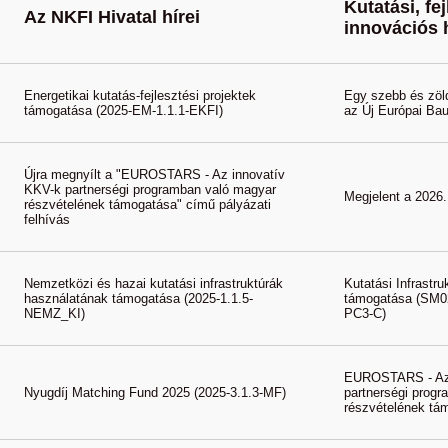
Kutatási, fej
Az NKFI Hivatal hírei
innovációs 
Energetikai kutatás-fejlesztési projektek
Egy szebb és zöl
támogatása (2025-EM-1.1.1-EKFI)
az Új Európai Ba
Újra megnyílt a "EUROSTARS - Az innovatív
KKV-k partnerségi programban való magyar
Megjelent a 2026
részvételének támogatása" című pályázati
felhívás
Nemzetközi és hazai kutatási infrastruktúrák
Kutatási Infrast
használatának támogatása (2025-1.1.5-
támogatása (SM
NEMZ_KI)
PC3-C)
EUROSTARS - Az 
Nyugdíj Matching Fund 2025 (2025-3.1.3-MF)
partnerségi prog
részvételének t