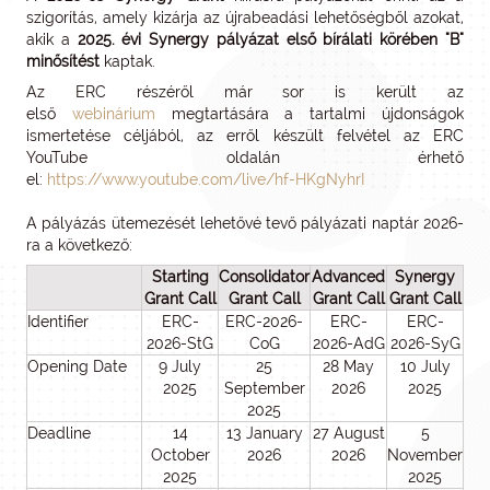
szigorítás, amely kizárja az újrabeadási lehetőségből azokat,
akik a
2025. évi Synergy pályázat első bírálati körében "B"
minősítést
kaptak.
Az ERC részéről már sor is került az
első
webinárium
megtartására a tartalmi újdonságok
ismertetése céljából, az erről készült felvétel az ERC
YouTube oldalán érhető
el:
https://www.youtube.com/live/hf-HKgNyhrI
A pályázás ütemezését lehetővé tevő pályázati naptár 2026-
ra a következő:
Starting
Consolidator
Advanced
Synergy
Grant Call
Grant Call
Grant Call
Grant Call
Identifier
ERC-
ERC-2026-
ERC-
ERC-
2026-StG
CoG
2026-AdG
2026-SyG
Opening Date
9 July
25
28 May
10 July
2025
September
2026
2025
2025
Deadline
14
13 January
27 August
5
October
2026
2026
November
2025
2025