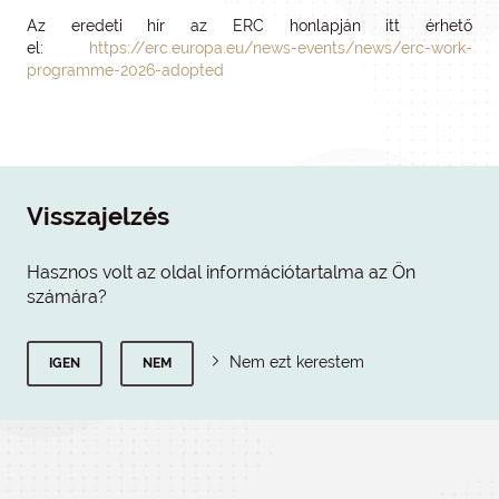
Az eredeti hír az ERC honlapján itt érhető
el:
https://erc.europa.eu/news-events/news/erc-work-
programme-2026-adopted
Visszajelzés
Hasznos volt az oldal információtartalma az Ön
számára?
Nem ezt kerestem
IGEN
NEM