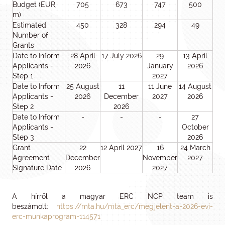
Budget (EUR,
705
673
747
500
m)
Estimated
450
328
294
49
Number of
Grants
Date to Inform
28 April
17 July 2026
29
13 April
Applicants -
2026
January
2026
Step 1
2027
Date to Inform
25 August
11
11 June
14 August
Applicants -
2026
December
2027
2026
Step 2
2026
Date to Inform
-
-
-
27
Applicants -
October
Step 3
2026
Grant
22
12 April 2027
16
24 March
Agreement
December
November
2027
Signature Date
2026
2027
A hírről a magyar ERC NCP team is
beszámolt:
https://mta.hu/mta_erc/megjelent-a-2026-evi-
erc-munkaprogram-114571