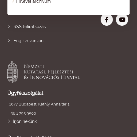
Hírlevél archívum
Nagyobb betű
RSS feliratkozás
English version
Ügyfélszolgálat
1077 Budapest, Kéthly Anna tér 1.
+36 1 795 9500
Írjon nekünk