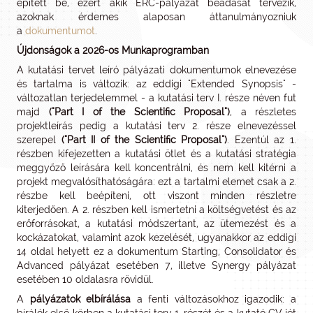
épített be, ezért akik ERC-pályázat beadását tervezik,
azoknak érdemes alaposan áttanulmányozniuk
a
dokumentumot
.
Újdonságok a 2026-os Munkaprogramban
A kutatási tervet leíró pályázati dokumentumok elnevezése
és tartalma is változik: az eddigi "Extended Synopsis" -
változatlan terjedelemmel - a kutatási terv I. része néven fut
majd
("Part I of the Scientific Proposal")
, a részletes
projektleírás pedig a kutatási terv 2. része elnevezéssel
szerepel
("Part II of the Scientific Proposal")
. Ezentúl az 1.
részben kifejezetten a kutatási ötlet és a kutatási stratégia
meggyőző leírására kell koncentrálni, és nem kell kitérni a
projekt megvalósíthatóságára: ezt a tartalmi elemet csak a 2.
részbe kell beépíteni, ott viszont minden részletre
kiterjedően. A 2. részben kell ismertetni a költségvetést és az
erőforrásokat, a kutatási módszertant, az ütemezést és a
kockázatokat, valamint azok kezelését, ugyanakkor az eddigi
14 oldal helyett ez a dokumentum Starting, Consolidator és
Advanced pályázat esetében 7, illetve Synergy pályázat
esetében 10 oldalasra rövidül.
A
pályázatok elbírálása
a fenti változásokhoz igazodik: a
bírálók első körben a kutatási terv 1. részét és a kutató CV-jét