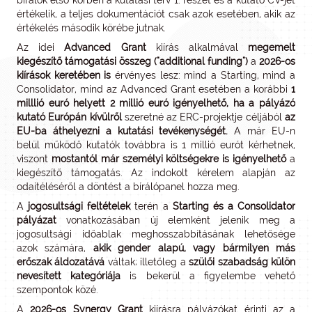
értékelik, a teljes dokumentációt csak azok esetében, akik az
értékelés második körébe jutnak.
Az idei
Advanced Grant
kiírás alkalmával
megemelt
kiegészítő támogatási összeg ("additional funding")
a
2026-os
kiírások keretében is
érvényes lesz: mind a Starting, mind a
Consolidator, mind az Advanced Grant esetében a korábbi
1
milllió euró helyett 2 millió euró igényelhető, ha a pályázó
kutató Európán kívülről
szeretné az ERC-projektje céljából
az
EU-ba áthelyezni a kutatási tevékenységét.
A már EU-n
belül működő kutatók továbbra is 1 millió eurót kérhetnek,
viszont
mostantól már személyi költségekre is igényelhető
a
kiegészítő támogatás. Az indokolt kérelem alapján az
odaítéléséről a döntést a bírálópanel hozza meg.
A
jogosultsági feltételek
terén a
Starting és a Consolidator
pályázat
vonatkozásában új elemként jelenik meg a
jogosultsági időablak meghosszabbításának lehetősége
azok számára,
akik gender alapú, vagy bármilyen más
erőszak áldozatává
váltak; illetőleg a
szülői szabadság külön
nevesített kategóriája
is bekerül a figyelembe vehető
szempontok közé.
A
2026-os Synergy Grant
kiírásra pályázókat érinti az a