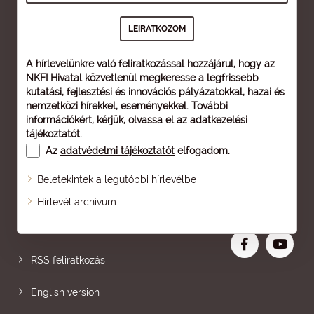
A hírlevelünkre való feliratkozással hozzájárul, hogy az
NKFI Hivatal közvetlenül megkeresse a legfrissebb
kutatási, fejlesztési és innovációs pályázatokkal, hazai és
nemzetközi hírekkel, eseményekkel. További
információkért, kérjük, olvassa el az
adatkezelési
tájékoztatót
.
Az
adatvédelmi tájékoztatót
elfogadom.
Beletekintek a legutóbbi hírlevélbe
Oldaltérkép
Hírlevél archívum
Nagyobb betű
RSS feliratkozás
English version