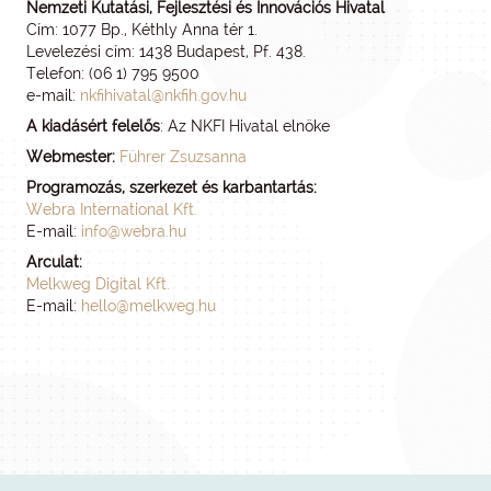
Nemzeti Kutatási, Fejlesztési és Innovációs Hivatal
Cím: 1077 Bp., Kéthly Anna tér 1.
Levelezési cím: 1438 Budapest, Pf. 438.
Telefon: (06 1) 795 9500
e-mail:
nkfihivatal@nkfih.gov.hu
A kiadásért felelős
: Az NKFI Hivatal elnöke
Webmester:
Führer Zsuzsanna
Programozás, szerkezet és karbantartás:
Webra International Kft.
E-mail:
info@webra.hu
Arculat:
Melkweg Digital Kft.
E-mail:
hello@melkweg.hu