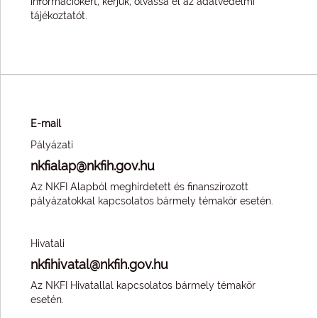
információkért, kérjük, olvassa el az
adatvédelmi
tájékoztatót
.
E-mail
Pályázati
nkfialap@nkfih.gov.hu
Az NKFI Alapból meghirdetett és finanszírozott
pályázatokkal kapcsolatos bármely témakör esetén.
Hivatali
nkfihivatal@nkfih.gov.hu
Az NKFI Hivatallal kapcsolatos bármely témakör
esetén.