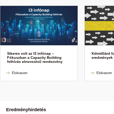
Sikeres volt az I3 infónap –
Kétmilliárd f
Fókuszban a Capacity Building
eredmények 
felhívás elnevezésű rendezvény
Elolvasom
Elolvasom
Eredményhirdetés