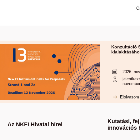
Ö
Konzultáció 
kialakításáho
2026. nov
jelentkez
november
Elolvasom
Kutatási, fej
Az NKFI Hivatal hírei
innovációs 