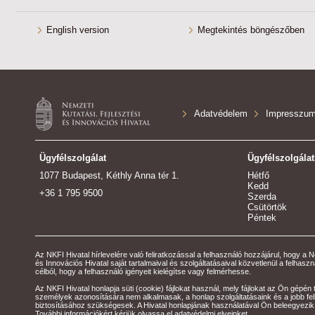
English version
Megtekintés böngészőben
Adatvédelem
Impresszu
Ügyfélszolgálat
Ügyfélszolgálat
1077 Budapest, Kéthly Anna tér 1.
Hétfő
Kedd
+36 1 795 9500
Szerda
Csütörtök
Péntek
Az NKFI Hivatal hírlevelére való feliratkozással a felhasználó hozzájárul, hogy a N
és Innovációs Hivatal saját tartalmaival és szolgáltatásaival közvetlenül a felhas
célból, hogy a felhasználó igényeit kielégítse vagy felmérhesse.
Az NKFI Hivatal honlapja süti (cookie) fájlokat használ, mely fájlokat az Ön gépén 
személyek azonosítására nem alkalmasak, a honlap szolgáltatásaink és a jobb fe
biztosításához szükségesek. A Hivatal honlapjának használatával Ön beleegyezik
További információkért kérjük olvassa el adatvédelmi elveinket.