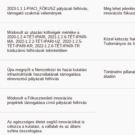
2023-1.1.1-PIACI_FÓKUSZ pályázati felhívás,
Még lehet jelentk
támogató szakmai vélemények
innovációs fókus
Módosult az utazási költségek mértéke a
2020-1.2.4-TÉT-IPARI, 2021-1.2.6-TÉT-IPARI-
Közel kétszáz fia
MA, 2022-1.2.2-TÉT-IPARI-UZ, 2022-1.2.5-
Tudományos és I
TÉT-IPARI-KR, 2022-1.2.6-TÉT-IPARI-TR
kódszámú felhívások tekintetében
Újra megnyílt a Nemzetközi és hazai kutatási
Történelmi pillan
infrastruktúrák használatának támogatása
átadón
elnevezésű pályázati felhívás
Módosult a Fókuszterületi innovációs
projektek támogatása című pályázati felhívás
Az egészséges életet segítő innovációkat is
célozza a kutatási, a vállalati és az állami
szféra összefogása