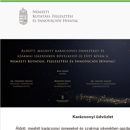
Karácsonyi üdvözlet
Áldott, meghitt karácsonyi ünnepeket és szakmai sikerekben gazdag