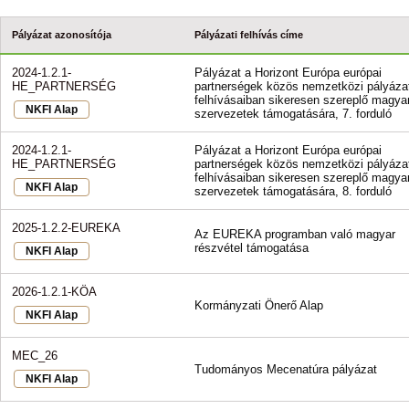
Pályázat azonosítója
Pályázati felhívás címe
2024-1.2.1-
Pályázat a Horizont Európa európai
HE_PARTNERSÉG
partnerségek közös nemzetközi pályázat
felhívásaiban sikeresen szereplő magya
NKFI Alap
szervezetek támogatására, 7. forduló
2024-1.2.1-
Pályázat a Horizont Európa európai
HE_PARTNERSÉG
partnerségek közös nemzetközi pályázat
felhívásaiban sikeresen szereplő magya
NKFI Alap
szervezetek támogatására, 8. forduló
2025-1.2.2-EUREKA
Az EUREKA programban való magyar
részvétel támogatása
NKFI Alap
2026-1.2.1-KÖA
Kormányzati Önerő Alap
NKFI Alap
MEC_26
Tudományos Mecenatúra pályázat
NKFI Alap