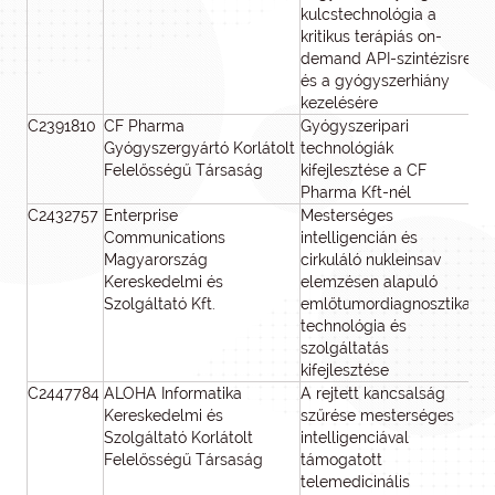
kulcstechnológia a
kritikus terápiás on-
demand API-szintézisre
és a gyógyszerhiány
kezelésére
C2391810
CF Pharma
Gyógyszeripari
64
Gyógyszergyártó Korlátolt
technológiák
Felelősségű Társaság
kifejlesztése a CF
Pharma Kft-nél
C2432757
Enterprise
Mesterséges
79
Communications
intelligencián és
Magyarország
cirkuláló nukleinsav
Kereskedelmi és
elemzésen alapuló
Szolgáltató Kft.
emlőtumordiagnosztikai
technológia és
szolgáltatás
kifejlesztése
C2447784
ALOHA Informatika
A rejtett kancsalság
79
Kereskedelmi és
szűrése mesterséges
Szolgáltató Korlátolt
intelligenciával
Felelősségű Társaság
támogatott
telemedicinális