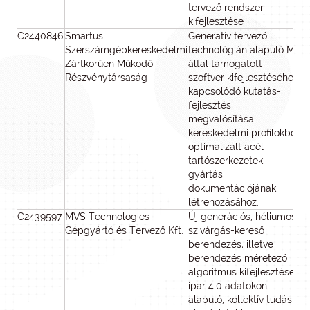
tervező rendszer
kifejlesztése
C2440846
Smartus
Generatív tervező
Szerszámgépkereskedelmi
technológián alapuló MI
Zártkörűen Működő
által támogatott
Részvénytársaság
szoftver kifejlesztéséhez
kapcsolódó kutatás-
fejlesztés
megvalósítása
kereskedelmi profilokból
optimalizált acél
tartószerkezetek
gyártási
dokumentációjának
létrehozásához.
C2439597
MVS Technologies
Új generációs, héliumos
40
Gépgyártó és Tervező Kft.
szivárgás-kereső
berendezés, illetve
berendezés méretező
algoritmus kifejlesztése,
ipar 4.0 adatokon
alapuló, kollektív tudás