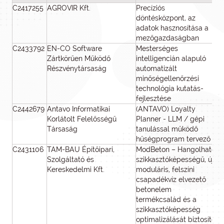
C2417255
AGROVIR Kft.
Precíziós
43
döntésközpont, az
adatok hasznosítása a
mezőgazdaságban
C2433792
EN-CO Software
Mesterséges
Zártkörűen Működő
intelligencián alapuló
Részvénytársaság
automatizált
minőségellenőrzési
technológia kutatás-
fejlesztése
C2442679
Antavo Informatikai
(ANTAVO) Loyalty
52
Korlátolt Felelősségű
Planner - LLM / gépi
Társaság
tanulással működő
hűségprogram tervező
C2431106
TAM-BAU Építőipari,
ModBeton – Hangolható
Szolgáltató és
szikkasztóképességű, új,
Kereskedelmi Kft.
moduláris, felszíni
csapadékvíz elvezető
betonelem
termékcsalád és a
szikkasztóképesség
optimalizálását biztosító