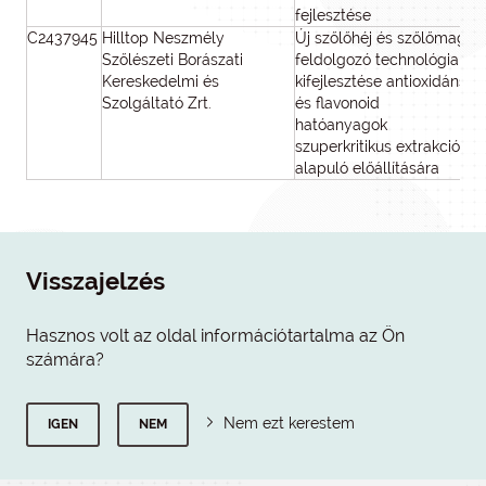
fejlesztése
C2437945
Hilltop Neszmély
Új szőlőhéj és szőlőmag
Szőlészeti Borászati
feldolgozó technológia
Kereskedelmi és
kifejlesztése antioxidáns
Szolgáltató Zrt.
és flavonoid
hatóanyagok
szuperkritikus extrakción
alapuló előállítására
Visszajelzés
Hasznos volt az oldal információtartalma az Ön
számára?
Nem ezt kerestem
IGEN
NEM