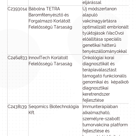
eljárással
C2393014
Bábolna TETRA
Új módszertanon
75
Baromfitenyésztő és
alapuló
Forgalmazó Korlátolt
vakcinagyártásra
Felelősségű Társaság
optimalizált embrionált
tyúktojások (VacOvo)
előállítása speciális
genetikai hátterű
tenyészállományokkal
C2464833
InnovITech Korlátolt
Onkológiai korai
79
Felelősségű Társaság
diagnosztikát és
terápiaválasztást
támogató funkcionális
genomikai és képalkotó
diagnosztikai
keretrendszer
fejlesztése
C2438139
Seqomics Biotechnológia
Immunterápiában
69
Kft.
alkalmazható,
személyre-szabott
tumorvakcina platform
fejlesztése és