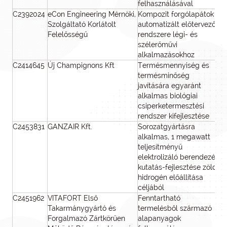
felhasználásával
C2392024
eCon Engineering Mérnöki,
Kompozit forgólapátok
45
Szolgáltató Korlátolt
automatizált előtervező
Felelősségű
rendszere légi- és
szélerőművi
alkalmazásokhoz
C2414645
Új Champignons Kft
Termésmennyiség és
41
termésminőség
javítására egyaránt
alkalmas biológiai
csiperketermesztési
rendszer kifejlesztése
C2453831
GANZAIR Kft.
Sorozatgyártásra
7
alkalmas, 1 megawatt
teljesítményű
elektrolizáló berendezés
kutatás-fejlesztése zöld
hidrogén előállítása
céljából
C2451962
VITAFORT Első
Fenntartható
61
Takarmánygyártó és
termelésből származó
Forgalmazó Zártkörűen
alapanyagok