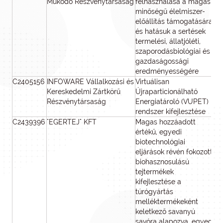
Működő Részvénytársaság
felhasználása a magas
minőségű élelmiszer-
előállítás támogatására
és hatásuk a sertések
termelési, állatjóléti,
szaporodásbiológiai és
gazdaságossági
eredményességére
C2405156
INFOWARE Vállalkozási és
Virtuálisan
Kereskedelmi Zártkörű
Újraparticionálható
Részvénytársaság
Energiatároló (VUPET)
rendszer kifejlesztése
C2439396
"EGERTEJ" KFT
Magas hozzáadott
értékű, egyedi
biotechnológiai
eljárások révén fokozott
biohasznosulású
tejtermékek
kifejlesztése a
túrógyártás
melléktermékeként
keletkező savanyú
savóra alapozva, egyedi