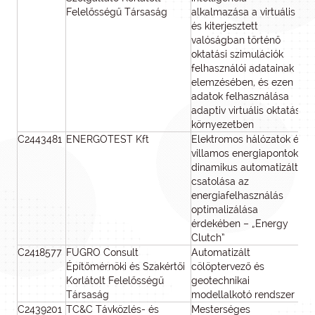
Felelősségű Társaság
alkalmazása a virtuális
és kiterjesztett
valóságban történő
oktatási szimulációk
felhasználói adatainak
elemzésében, és ezen
adatok felhasználása
adaptiv virtuális oktatási
környezetben
C2443481
ENERGOTEST Kft
Elektromos hálózatok és
67
villamos energiapontok
dinamikus automatizált
csatolása az
energiafelhasználás
optimalizálása
érdekében – „Energy
Clutch”
C2418577
FUGRO Consult
Automatizált
48
Építőmérnöki és Szakértői
cölöptervező és
Korlátolt Felelősségű
geotechnikai
Társaság
modellalkotó rendszer
C2439201
TC&C Távközlés- és
Mesterséges