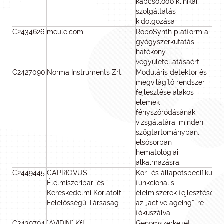
kapcsolódó klinikai
szolgáltatás
kidolgozása
C2434626
mcule.com
RoboSynth platform a
42
gyógyszerkutatás
hatékony
vegyületellátásáért
C2427090
Norma Instruments Zrt.
Moduláris detektor és
79
megvilágító rendszer
fejlesztése alakos
elemek
fényszóródásának
vizsgálatára, minden
szögtartományban,
elsősorban
hematológiai
alkalmazásra.
C2449445
CAPRIOVUS
Kor- és állapotspecifikus
63
Élelmiszeripari és
funkcionális
Kereskedelmi Korlátolt
élelmiszerek fejlesztése
Felelősségű Társaság
az „active ageing”-re
fókuszálva
C2439794
"AVIDIN" Kft.
Genomszerkezeti