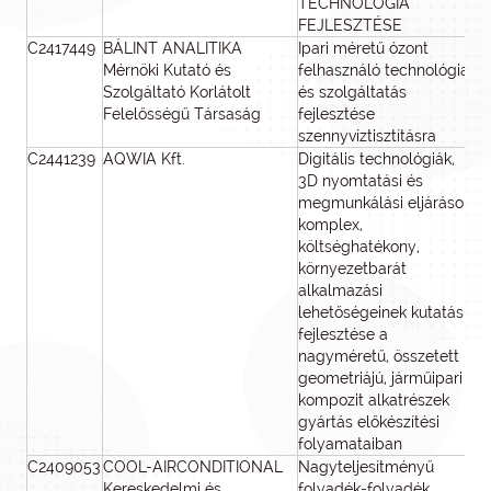
TECHNOLÓGIA
FEJLESZTÉSE
C2417449
BÁLINT ANALITIKA
Ipari méretű ózont
Mérnöki Kutató és
felhasználó technológia
Szolgáltató Korlátolt
és szolgáltatás
Felelősségű Társaság
fejlesztése
szennyvíztisztításra
C2441239
AQWIA Kft.
Digitális technológiák,
45
3D nyomtatási és
megmunkálási eljárások
komplex,
költséghatékony,
környezetbarát
alkalmazási
lehetőségeinek kutatás-
fejlesztése a
nagyméretű, összetett
geometriájú, járműipari
kompozit alkatrészek
gyártás előkészítési
folyamataiban
C2409053
COOL-AIRCONDITIONAL
Nagyteljesítményű
44
Kereskedelmi és
folyadék-folyadék