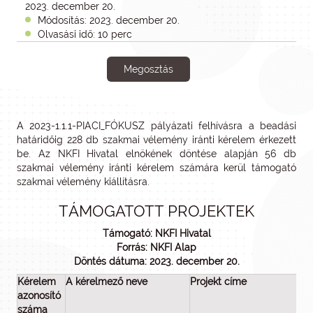
2023. december 20.
Módosítás: 2023. december 20.
Olvasási idő: 10 perc
Megosztás
A 2023-1.1.1-PIACI_FÓKUSZ pályázati felhívásra a beadási
határidőig 228 db szakmai vélemény iránti kérelem érkezett
be. Az NKFI Hivatal elnökének döntése alapján 56 db
szakmai vélemény iránti kérelem számára kerül támogató
szakmai vélemény kiállításra.
TÁMOGATOTT PROJEKTEK
Támogató: NKFI Hivatal
Forrás: NKFI Alap
Döntés dátuma: 2023. december 20.
Kérelem
A kérelmező neve
Projekt címe
azonosító
t
száma