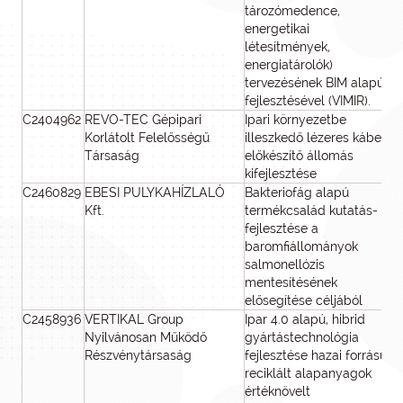
tározómedence,
energetikai
létesítmények,
energiatárolók)
tervezésének BIM alapú
fejlesztésével (VIMIR).
C2404962
REVO-TEC Gépipari
Ipari környezetbe
Korlátolt Felelősségű
illeszkedő lézeres kábel
Társaság
előkészítő állomás
kifejlesztése
C2460829
EBESI PULYKAHÍZLALÓ
Bakteriofág alapú
41
Kft.
termékcsalád kutatás-
fejlesztése a
baromfiállományok
salmonellózis
mentesítésének
elősegítése céljából
C2458936
VERTIKAL Group
Ipar 4.0 alapú, hibrid
67
Nyilvánosan Működő
gyártástechnológia
Részvénytársaság
fejlesztése hazai forrású
reciklált alapanyagok
értéknövelt