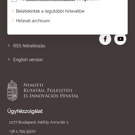
Beletekintek a legutóbbi hírlevélbe
Oldaltérkép
Hírlevél archívum
Nagyobb betű
RSS feliratkozás
English version
Ügyfélszolgálat
1077 Budapest, Kéthly Anna tér 1.
+36 1 795 9500