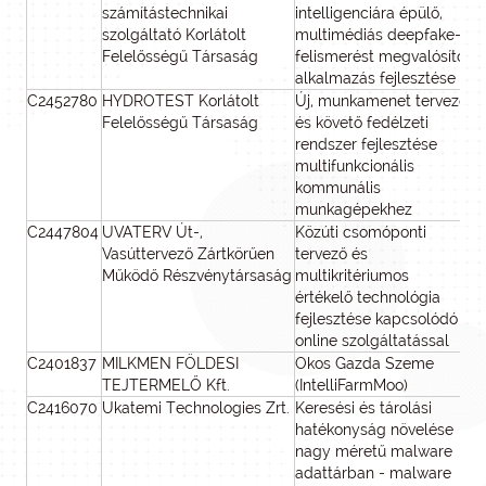
számítástechnikai
intelligenciára épülő,
szolgáltató Korlátolt
multimédiás deepfake-
Felelősségű Társaság
felismerést megvalósító
alkalmazás fejlesztése
C2452780
HYDROTEST Korlátolt
Új, munkamenet tervező
Felelősségű Társaság
és követő fedélzeti
rendszer fejlesztése
multifunkcionális
kommunális
munkagépekhez
C2447804
UVATERV Út-,
Közúti csomóponti
61
Vasúttervező Zártkörűen
tervező és
Működő Részvénytársaság
multikritériumos
értékelő technológia
fejlesztése kapcsolódó
online szolgáltatással
C2401837
MILKMEN FÖLDESI
Okos Gazda Szeme
TEJTERMELŐ Kft.
(IntelliFarmMoo)
C2416070
Ukatemi Technologies Zrt.
Keresési és tárolási
hatékonyság növelése
nagy méretű malware
adattárban - malware