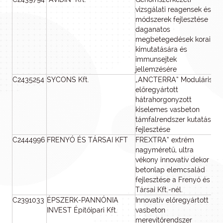
vizsgálati reagensek és
módszerek fejlesztése
daganatos
megbetegedések korai
kimutatására és
immunsejtek
jellemzésére
C2435254
SYCONS Kft.
„ANCTERRA” Moduláris
5
előregyártott
hátrahorgonyzott
kiselemes vasbeton
támfalrendszer kutatás-
fejlesztése
C2444996
FRENYÓ ÉS TÁRSAI KFT
FREXTRA” extrém
nagyméretű, ultra
vékony innovatív dekor
betonlap elemcsalád
fejlesztése a Frenyó és
Társai Kft.-nél.
C2391033
ÉPSZERK-PANNÓNIA
Innovatív előregyártott
60
INVEST Építőipari Kft.
vasbeton
merevítőrendszer