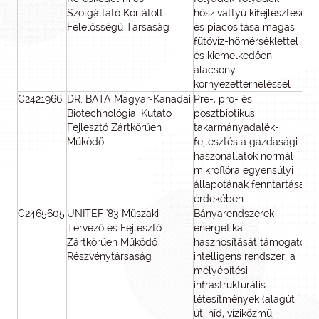
Szolgáltató Korlátolt
hőszivattyú kifejlesztése
Felelősségű Társaság
és piacosítása magas
fűtővíz-hőmérséklettel
és kiemelkedően
alacsony
környezetterheléssel
C2421966
DR. BATA Magyar-Kanadai
Pre-, pro- és
46
Biotechnológiai Kutató
posztbiotikus
Fejlesztő Zártkörűen
takarmányadalék-
Működő
fejlesztés a gazdasági
haszonállatok normál
mikroflóra egyensúlyi
állapotának fenntartása
érdekében
C2465605
UNITEF '83 Műszaki
Bányarendszerek
48
Tervező és Fejlesztő
energetikai
Zártkörűen Működő
hasznosítását támogató
Részvénytársaság
intelligens rendszer, a
mélyépítési
infrastrukturális
létesítmények (alagút,
út, híd, víziközmű,