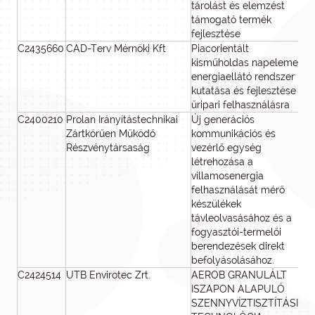
tárolást és elemzést
támogató termék
fejlesztése
C2435660
CAD-Terv Mérnöki Kft
Piacorientált
44
kisműholdas napelemes
energiaellátó rendszer
kutatása és fejlesztése
űripari felhasználásra
C2400210
Prolan Irányítástechnikai
Új generációs
4
Zártkörűen Működő
kommunikációs és
Részvénytársaság
vezérlő egység
létrehozása a
villamosenergia
felhasználását mérő
készülékek
távleolvasásához és a
fogyasztói-termelői
berendezések direkt
befolyásolásához.
C2424514
UTB Envirotec Zrt.
AEROB GRANULÁLT
40
ISZAPON ALAPULÓ
SZENNYVÍZTISZTÍTÁSI