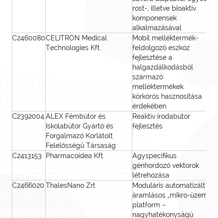
rost-, illetve bioaktív
komponensek
alkalmazásával
C2460080
CELITRON Medical
Mobil melléktermék-
Technologies Kft.
feldolgozó eszköz
fejlesztése a
halgazdálkodásból
származó
melléktermékek
körkörös hasznosítása
érdekében
C2392004
ALEX Fémbútor és
Reaktív irodabútor
44
Iskolabútor Gyártó és
fejlesztés
Forgalmazó Korlátolt
Felelősségű Társaság
C2413153
Pharmacoidea Kft.
Agyspecifikus
génhordozó vektorok
létrehozása
C2466020
ThalesNano Zrt.
Moduláris automatizált
áramlásos „mikro-üzem”
platform –
nagyhatékonyságú