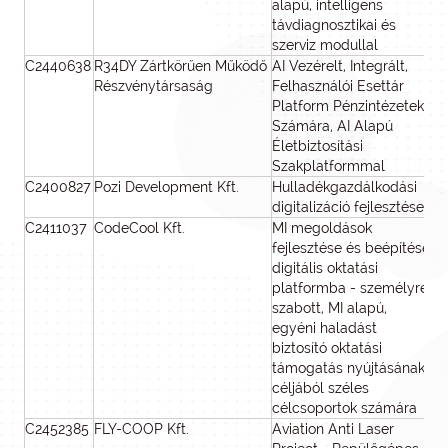
alapú, intelligens
távdiagnosztikai és
szerviz modullal
C2440638
R34DY Zártkörűen Működő
AI Vezérelt, Integrált,
Részvénytársaság
Felhasználói Esettár
Platform Pénzintézetek
Számára, AI Alapú
Életbiztosítási
Szakplatformmal
C2400827
Pozi Development Kft.
Hulladékgazdálkodási
digitalizáció fejlesztése
C2411037
CodeCool Kft.
MI megoldások
4
fejlesztése és beépítése
digitális oktatási
platformba - személyre
szabott, MI alapú,
egyéni haladást
biztosító oktatási
támogatás nyújtásának
céljából széles
célcsoportok számára
C2452385
FLY-COOP Kft.
Aviation Anti Laser
59