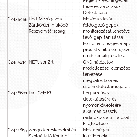
Project - Repülőgépes
Lézeres Zavarások
Detektálása
C2435455
Hód-Mezőgazda
Mezőgazdasági
Zártkörűen működő
feldolgozó gépek
Részvénytársaság
monitorozását lehetővé
tevő, gépi tanulással
kombinált, rezgés alapú,
prediktív hiba előrejelző
rendszer kifejlesztése
C2455214
NETvisor Zrt.
QKD hálózatok
69
modellezése, elemzése,
tervezése,
megvalósítása és
üzemeltetéstámogatása
C2448601
Dat-Golf Kft.
Légijárművek
62
detektálására és
nyomonkövetésére
alkalmas passzív
radarokból álló hálózat
kifejlesztése
C2441665
Zengo Kereskedelmi és
Mesterséges
45
Szolgáltató Korlátolt
intelligencia