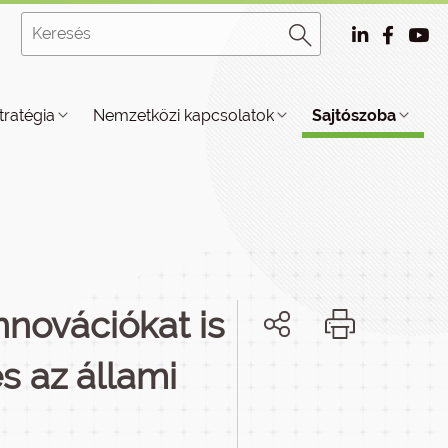
tratégia
Nemzetközi kapcsolatok
Sajtószoba
nnovációkat is
és az állami