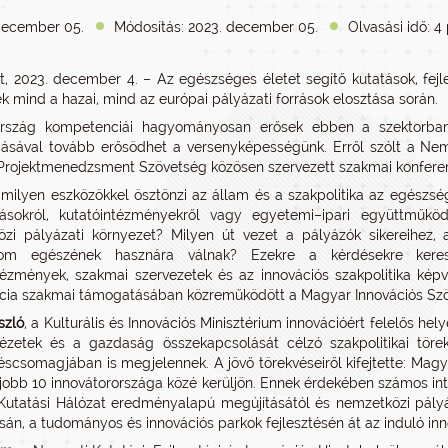
december 05.
Módosítás: 2023. december 05.
Olvasási idő: 4
, 2023. december 4. – Az egészséges életet segítő kutatások, fejl
ek mind a hazai, mind az európai pályázati források elosztása során.
rszág kompetenciái hagyományosan erősek ebben a szektorban, d
ásával tovább erősödhet a versenyképességünk. Erről szólt a Nemzet
rojektmenedzsment Szövetség közösen szervezett szakmai konfere
milyen eszközökkel ösztönzi az állam és a szakpolitika az egészsé
ozásokról, kutatóintézményekről vagy egyetemi–ipari együttműk
zi pályázati környezet? Milyen út vezet a pályázók sikereihez,
lom egészének hasznára válnak? Ezekre a kérdésekre keres
tézmények, szakmai szervezetek és az innovációs szakpolitika képvi
cia szakmai támogatásában közreműködött a Magyar Innovációs Szö
szló
, a Kulturális és Innovációs Minisztérium innovációért felelős h
ntézetek és a gazdaság összekapcsolását célzó szakpolitikai tö
éscsomagjában is megjelennek. A jövő törekvéseiről kifejtette: Mag
gjobb 10 innovátorországa közé kerüljön. Ennek érdekében számos in
utatási Hálózat eredményalapú megújításától és nemzetközi pályára
sán, a tudományos és innovációs parkok fejlesztésén át az induló inn