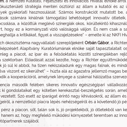
ám
, a Nemzeti Kutatási, Fejlesztési és Innovációs Hivatal elnöke arró
ókuszterületi stratégia mentén ösztönzi az állam a kutatói és az 
ek gyakorlati hasznosulását. Számos konstrukciót mutatott be, 
zások számára kínálnak támogatási lehetőséget innovatív ötleteik
csolása, a közöttük meglévő szinergiák okos, körültekintő kihasznál
rt, hogy ez a kormányzati vízió valósággá váljon. És nem csak a s
eghallja a kritikákat, figyel a visszajelzésekre” – emelte ki az NKFI Hi
h ökoszisztéma nagyvállalati szereplőjeként
Orbán Gábor
, a Richt
képzésért Alapítvány Kuratóriumának elnöke saját tapasztalatait os
lenleg a piacot, az ipar és a felsőoktatás közötti szinergiákban re
 a szektorban. Előadását azzal kezdte, hogy a Richter együttműködés
 jó sül ki abból, ha tízen nekiszaladunk egy magas falnak, és min
llva viszont ez sikerülhet” – húzta alá az ágazatra jellemző magas be
dik a kooperációról, amelynek lényege a szakmai hálózatba szervez
encia második felében sikeres innovatív egészségipari vállalkozáso
k ki gondolataikat egy kötetlen kerekasztal-beszélgetés során, ame
vezetett. Szó esett az iparágat érintő nagy kihívásokról, az állam és
geiről, a nemzetközi piacra lépés nehézségeiről és a követendő jó pél
 pénz a piacon, sőt, talán sok is, jó projektekből, jó ötletekből van 
, hanem az, hogy megfelelő működési környezetet teremtsen az innov
tőpartnerek szájából.