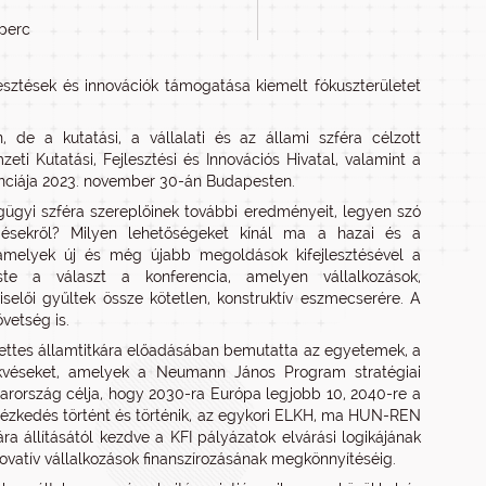
 perc
esztések és innovációk támogatása kiemelt fókuszterületet
e a kutatási, a vállalati és az állami szféra célzott
i Kutatási, Fejlesztési és Innovációs Hivatal, valamint a
nciája 2023. november 30-án Budapesten.
gügyi szféra szereplőinek további eredményeit, legyen szó
ödésekről? Milyen lehetőségeket kínál ma a hazai és a
 amelyek új és még újabb megoldások kifejlesztésével a
te a választ a konferencia, amelyen vállalkozások,
selői gyűltek össze kötetlen, konstruktív eszmecserére. A
vetség is.
elyettes államtitkára előadásában bemutatta az egyetemek, a
rekvéseket, amelyek a Neumann János Program stratégiai
yarország célja, hogy 2030-ra Európa legjobb 10, 2040-re a
tézkedés történt és történik, az egykori ELKH, ma HUN-REN
 állításától kezdve a KFI pályázatok elvárási logikájának
ovatív vállalkozások finanszírozásának megkönnyítéséig.