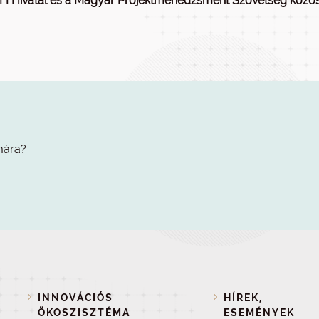
FI Hivatal és a Magyar Projektmenedzsment Szövetség közöse
mára?
INNOVÁCIÓS
HÍREK,
ÖKOSZISZTÉMA
ESEMÉNYEK