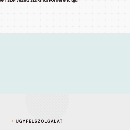
n szervezett szakmai konferenciája.
ÜGYFÉLSZOLGÁLAT