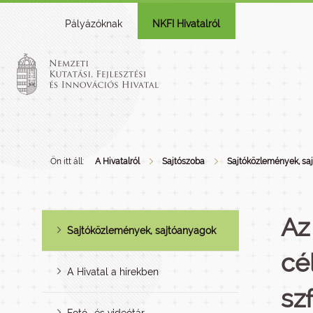
Pályázóknak
NKFI Hivatalról
Ön itt áll:
A Hivatalról
Sajtószoba
Sajtóközlemények, sa
Az
Sajtóközlemények, sajtóanyagok
cél
A Hivatal a hírekben
sz