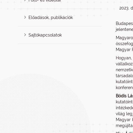
Fotó- és videótár
2023. 
Előadások, publikációk
Budapest
jelenten
Sajtókapcsolatok
Magyaro
összefog
Magyar P
Hogyan, 
vállalk
nemzetkö
társada
kutatóin
konferen
Bódis Lá
kutatói
intézked
világ le
Magyar K
megújítá