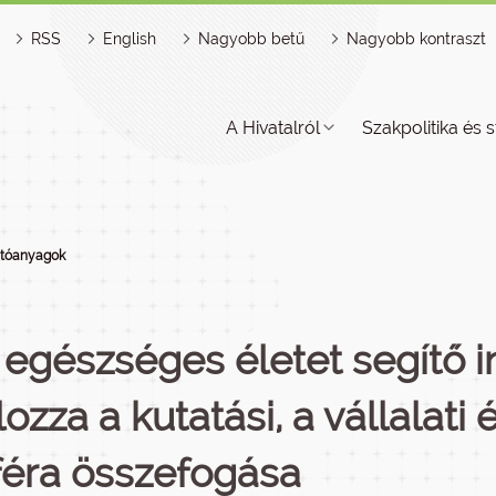
RSS
English
Nagyobb betű
Nagyobb kontraszt
A Hivatalról
Szakpolitika és s
jtóanyagok
 egészséges életet segítő i
ozza a kutatási, a vállalati 
féra összefogása