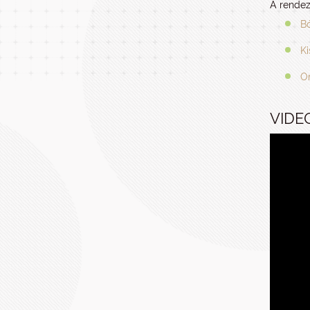
A rendez
B
Ki
Or
VIDE