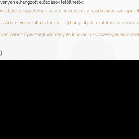
vényen elhangzott előadások letölthetők:
ódis László: Egyetemek, kutatóintézetek és a gazdaság összekapcs
ss Ádám: Fókuszált ösztönzés - Új hangsúlyok a kutatási és innovác
bán Gábor: Egészségtudomány és innováció - Összefogás és innovác
O