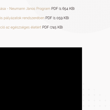
olása - Neumann János Program
PDF (1 654 KB)
iós pályázatok rendszerében
PDF (1 059 KB)
ió az egészséges életért
PDF (745 KB)