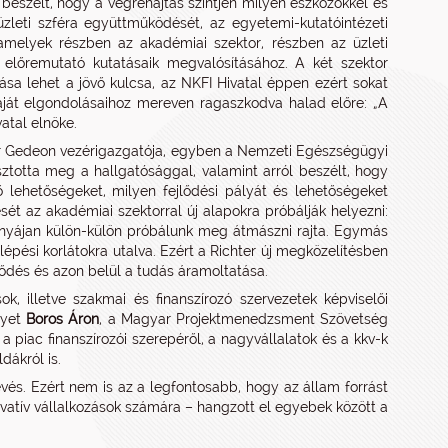
l beszélt, hogy a végrehajtás szintjén milyen eszközökkel és
üzleti szféra együttműködését, az egyetemi-kutatóintézeti
amelyek részben az akadémiai szektor, részben az üzleti
, előremutató kutatásaik megvalósításához. A két szektor
ása lehet a jövő kulcsa, az NKFI Hivatal éppen ezért sokat
aját elgondolásaihoz mereven ragaszkodva halad előre: „A
vatal elnöke.
er Gedeon vezérigazgatója, egyben a Nemzeti Egészségügyi
ztotta meg a hallgatósággal, valamint arról beszélt, hogy
jlő lehetőségeket, milyen fejlődési pályát és lehetőségeket
ét az akadémiai szektorral új alapokra próbálják helyezni:
dnyájan külön-külön próbálunk meg átmászni rajta. Egymás
lépési korlátokra utalva. Ezért a Richter új megközelítésben
ődés és azon belül a tudás áramoltatása.
k, illetve szakmai és finanszírozó szervezetek képviselői
lyet
Boros Áron
, a Magyar Projektmenedzsment Szövetség
 a piac finanszírozói szerepéről, a nagyvállalatok és a kkv-k
dákról is.
kevés. Ezért nem is az a legfontosabb, hogy az állam forrást
atív vállalkozások számára – hangzott el egyebek között a