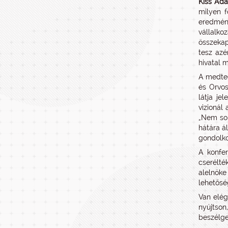
Kiss Ád
milyen f
eredmény
vállalko
összekap
tesz azé
hivatal m
A medtec
és Orvos
látja je
vizionál
„Nem sok
hátára á
gondolko
A konfer
cserélté
alelnöke 
lehetősé
Van elég
nyújtson
beszélge