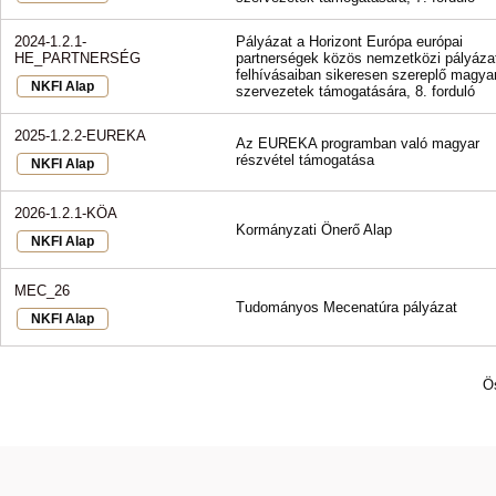
2024-1.2.1-
Pályázat a Horizont Európa európai
HE_PARTNERSÉG
partnerségek közös nemzetközi pályázat
felhívásaiban sikeresen szereplő magya
NKFI Alap
szervezetek támogatására, 8. forduló
2025-1.2.2-EUREKA
Az EUREKA programban való magyar
részvétel támogatása
NKFI Alap
2026-1.2.1-KÖA
Kormányzati Önerő Alap
NKFI Alap
MEC_26
Tudományos Mecenatúra pályázat
NKFI Alap
Ö