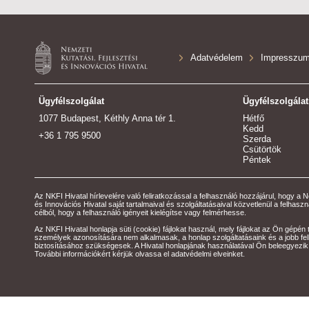
Adatvédelem
Impresszu
Ügyfélszolgálat
Ügyfélszolgálat
1077 Budapest, Kéthly Anna tér 1.
Hétfő
Kedd
+36 1 795 9500
Szerda
Csütörtök
Péntek
Az NKFI Hivatal hírlevelére való feliratkozással a felhasználó hozzájárul, hogy a N
és Innovációs Hivatal saját tartalmaival és szolgáltatásaival közvetlenül a felhas
célból, hogy a felhasználó igényeit kielégítse vagy felmérhesse.
Az NKFI Hivatal honlapja süti (cookie) fájlokat használ, mely fájlokat az Ön gépén 
személyek azonosítására nem alkalmasak, a honlap szolgáltatásaink és a jobb fe
biztosításához szükségesek. A Hivatal honlapjának használatával Ön beleegyezik
További információkért kérjük olvassa el adatvédelmi elveinket.