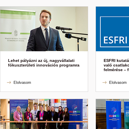
Lehet pályázni az új, nagyvállalati
ESFRI kutatá
fókuszterületi innovációs programra
való csatlak
felmérése – 
Elolvasom
Elolvasom