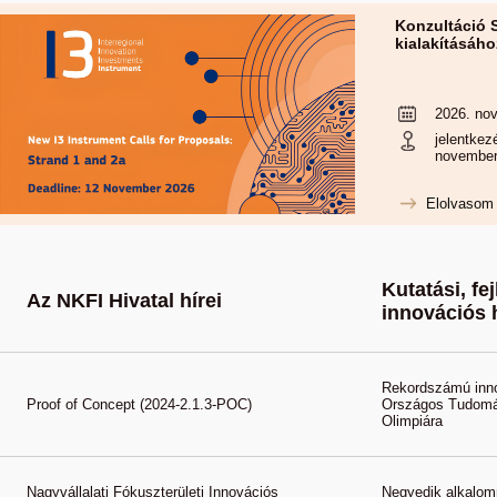
Konzultáció 
kialakításáho
2026. nov
jelentkez
november
Elolvasom
Kutatási, fej
Az NKFI Hivatal hírei
innovációs 
Rekordszámú innov
Proof of Concept (2024-2.1.3-POC)
Országos Tudomá
Olimpiára
Nagyvállalati Fókuszterületi Innovációs
Negyedik alkalom