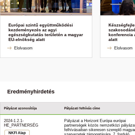
Európai szintű együttműködési
Készségfejle
kezdeményezés az agyi
szakosodásér
egészségkutatás területén a magyar
konferencia
EU-elnökség alatt
alatt
Elolvasom
Elolvasom
Eredményhirdetés
Pályázat azonosítója
Pályázati felhívás címe
2024-1.2.1-
Pályázat a Horizont Európa európai
HE_PARTNERSÉG
partnerségek közös nemzetközi pályázat
felhívásaiban sikeresen szereplő magya
NKFI Alap
szervezetek támogatására, 7. forduló