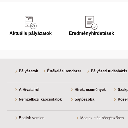
Aktuális pályázatok
Eredményhirdetések
Pályázatok
Értékelési rendszer
Pályázati tudásbázis
A Hivatalról
Hírek, események
Szakp
Nemzetközi kapcsolatok
Sajtószoba
Közér
English version
Megtekintés böngészőben