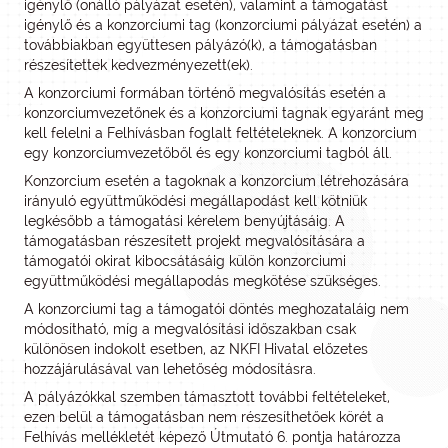
igénylő (önálló pályázat esetén), valamint a támogatást
igénylő és a konzorciumi tag (konzorciumi pályázat esetén) a
továbbiakban együttesen pályázó(k), a támogatásban
részesítettek kedvezményezett(ek).
A konzorciumi formában történő megvalósítás esetén a
konzorciumvezetőnek és a konzorciumi tagnak egyaránt meg
kell felelni a Felhívásban foglalt feltételeknek. A konzorcium
egy konzorciumvezetőből és egy konzorciumi tagból áll.
Konzorcium esetén a tagoknak a konzorcium létrehozására
irányuló együttműködési megállapodást kell kötniük
legkésőbb a támogatási kérelem benyújtásáig. A
támogatásban részesített projekt megvalósítására a
támogatói okirat kibocsátásáig külön konzorciumi
együttműködési megállapodás megkötése szükséges.
A konzorciumi tag a támogatói döntés meghozataláig nem
módosítható, míg a megvalósítási időszakban csak
különösen indokolt esetben, az NKFI Hivatal előzetes
hozzájárulásával van lehetőség módosításra.
A pályázókkal szemben támasztott további feltételeket,
ezen belül a támogatásban nem részesíthetőek körét a
Felhívás mellékletét képező Útmutató 6. pontja határozza