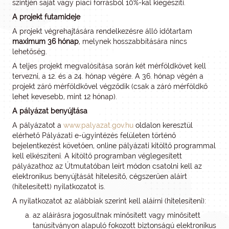
szintjén saját vagy piaci forrásból 10%-kal kiegészíti.
A projekt futamideje
A projekt végrehajtására rendelkezésre álló időtartam
maximum 36 hónap
, melynek hosszabbítására nincs
lehetőség.
A teljes projekt megvalósítása során két mérföldkövet kell
tervezni, a 12. és a 24. hónap végére. A 36. hónap végén a
projekt záró mérföldkővel végződik (csak a záró mérföldkő
lehet kevesebb, mint 12 hónap).
A pályázat benyújtása
A pályázatot a
www.palyazat.gov.hu
oldalon keresztül
elérhető Pályázati e-ügyintézés felületen történő
bejelentkezést követően, online pályázati kitöltő programmal
kell elkészíteni. A kitöltő programban véglegesített
pályázathoz az Útmutatóban leírt módon csatolni kell az
elektronikus benyújtását hitelesítő, cégszerűen aláírt
(hitelesített) nyilatkozatot is.
A nyilatkozatot az alábbiak szerint kell aláírni (hitelesíteni):
az aláírásra jogosultnak minősített vagy minősített
tanúsítványon alapuló fokozott biztonságú elektronikus