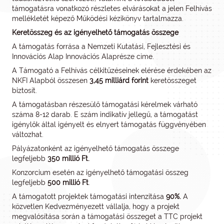
támogatásra vonatkozó részletes elvárásokat a jelen Felhívás
mellékletét képező Működési kézikönyv tartalmazza.
Keretösszeg és az igényelhető támogatás összege
A támogatás forrása a Nemzeti Kutatási, Fejlesztési és
Innovációs Alap Innovációs Alaprésze címe.
A Támogató a Felhívás célkitűzéseinek elérése érdekében az
NKFI Alapból összesen
3,45 milliárd forint
keretösszeget
biztosít.
A támogatásban részesülő támogatási kérelmek várható
száma 8-12 darab. E szám indikatív jellegű, a támogatást
igénylők által igényelt és elnyert támogatás függvényében
változhat.
Pályázatonként az igényelhető támogatás összege
legfeljebb
350 millió Ft.
Konzorcium esetén az igényelhető támogatási összeg
legfeljebb
500 millió Ft
.
A támogatott projektek támogatási intenzitása
90%.
A
közvetlen Kedvezményezett vállalja, hogy a projekt
megvalósítása során a támogatási összeget a TTC projekt