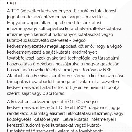
meg.
A TTC (közvetlen kedvezményezett) 100%-os tulajdonosi
joggal rendelkező intézménnyel vagy szervezettel –
Magyarországon államilag elismert felsőoktatási
intézmény,vagy költségvetési kutatóhelyein, illetve kutatási
intézményein keresztül tudományos kutatásokat végző
kutató-tudásközvetítő szervezet,– (végső
kedvezményezettel) megállapodást köt arról, hogy a végső
kedvezményezett a saját kutatási eredményeit
továbbfejleszti azok gyakorlati, technológiai és társadalmi
hasznosítása érdekében, hozzájárulva a magyar gazdaság
hosszú távú növekedéséhez, amelynek forrása az NKFI
Alapból jelen Felhívás keretében származó közfinanszírozású
támogatás (továbbadott támogatás), valamint a közvetlen
kedvezményezett által biztosított, jelen Felhívás 6.1. pontja
szerinti saját vagy piaci forrás.
A közvetlen kedvezményezettre (TTC), a végső
kedvezményezettekre (a TTC felett 100% tulajdonosi joggal
rendelkező, államilag elismert felsőoktatási intézmény, vagy
költségvetési kutatóhelyein, illetve kutatási intézményein
keresztül tudományos kutatásokat végző kutató-
tudásközvetítő szervezet), valamint a továbbadott