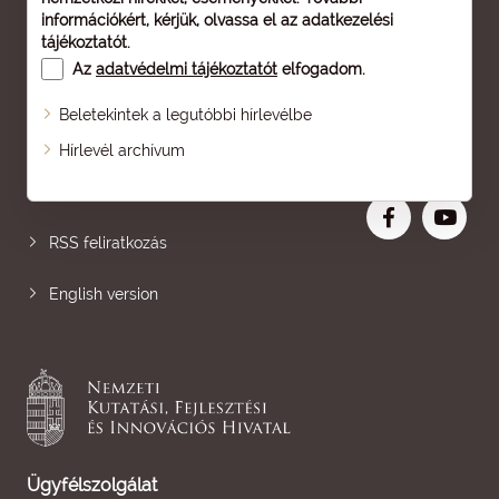
információkért, kérjük, olvassa el az
adatkezelési
tájékoztatót
.
Az
adatvédelmi tájékoztatót
elfogadom.
Beletekintek a legutóbbi hírlevélbe
Oldaltérkép
Hírlevél archívum
Nagyobb betű
RSS feliratkozás
English version
Ügyfélszolgálat