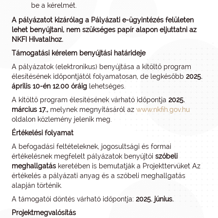
be a kérelmét.
A pályázatot kizárólag a Pályázati e-ügyintézés felületen
lehet benyújtani, nem szükséges papír alapon eljuttatni az
NKFI Hivatalhoz.
Támogatási kérelem benyújtási határideje
A pályázatok (elektronikus) benyújtása a kitöltő program
élesítésének időpontjától folyamatosan, de legkésőbb
2025.
április 10-én 12.00 óráig
lehetséges.
A kitöltő program élesítésének várható időpontja
2025.
március 17.,
melynek megnyitásáról az
www.nkfih.gov.hu
oldalon közlemény jelenik meg.
Értékelési folyamat
A befogadási feltételeknek, jogosultsági és formai
értékelésnek megfelelt pályázatok benyújtói
szóbeli
meghallgatás
keretében is bemutatják a Projekttervüket Az
értékelés a pályázati anyag és a szóbeli meghallgatás
alapján történik.
A támogatói döntés várható időpontja:
2025. június.
Projektmegvalósítás