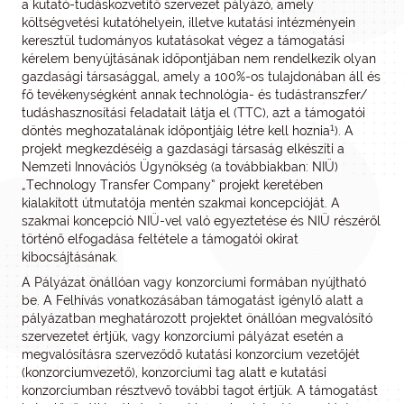
a kutató-tudásközvetítő szervezet pályázó, amely
költségvetési kutatóhelyein, illetve kutatási intézményein
keresztül tudományos kutatásokat végez a támogatási
kérelem benyújtásának időpontjában nem rendelkezik olyan
gazdasági társasággal, amely a 100%-os tulajdonában áll és
fő tevékenységként annak technológia- és tudástranszfer/
tudáshasznosítási feladatait látja el (TTC), azt a támogatói
1
döntés meghozatalának időpontjáig létre kell hoznia
). A
projekt megkezdéséig a gazdasági társaság elkészíti a
Nemzeti Innovációs Ügynökség (a továbbiakban: NIÜ)
„Technology Transfer Company” projekt keretében
kialakított útmutatója mentén szakmai koncepcióját. A
szakmai koncepció NIÜ-vel való egyeztetése és NIÜ részéről
történő elfogadása feltétele a támogatói okirat
kibocsájtásának.
A Pályázat önállóan vagy konzorciumi formában nyújtható
be. A Felhívás vonatkozásában támogatást igénylő alatt a
pályázatban meghatározott projektet önállóan megvalósító
szervezetet értjük, vagy konzorciumi pályázat esetén a
megvalósításra szerveződő kutatási konzorcium vezetőjét
(konzorciumvezető), konzorciumi tag alatt e kutatási
konzorciumban résztvevő további tagot értjük. A támogatást