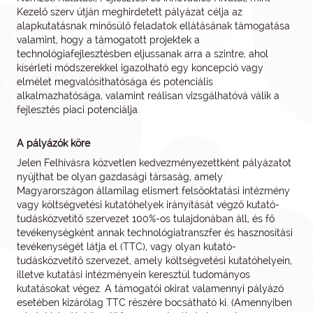
Kezelő szerv útján meghirdetett pályázat célja az
alapkutatásnak minősülő feladatok ellátásának támogatása
valamint, hogy a támogatott projektek a
technológiafejlesztésben eljussanak arra a szintre, ahol
kísérleti módszerekkel igazolható egy koncepció vagy
elmélet megvalósíthatósága és potenciális
alkalmazhatósága, valamint reálisan vizsgálhatóvá válik a
fejlesztés piaci potenciálja.
A pályázók köre
Jelen Felhívásra közvetlen kedvezményezettként pályázatot
nyújthat be olyan gazdasági társaság, amely
Magyarországon államilag elismert felsőoktatási intézmény
vagy költségvetési kutatóhelyek irányítását végző kutató-
tudásközvetítő szervezet 100%-os tulajdonában áll, és fő
tevékenységként annak technológiatranszfer és hasznosítási
tevékenységét látja el (TTC), vagy olyan kutató-
tudásközvetítő szervezet, amely költségvetési kutatóhelyein,
illetve kutatási intézményein keresztül tudományos
kutatásokat végez. A támogatói okirat valamennyi pályázó
esetében kizárólag TTC részére bocsátható ki. (Amennyiben