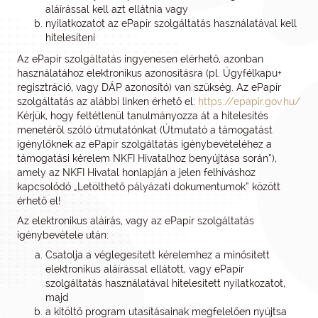
aláírással kell azt ellátnia vagy
nyilatkozatot az ePapír szolgáltatás használatával kell
hitelesíteni
Az ePapír szolgáltatás ingyenesen elérhető, azonban
használatához elektronikus azonosításra (pl. Ügyfélkapu+
regisztráció, vagy DÁP azonosító) van szükség. Az ePapír
szolgáltatás az alábbi linken érhető el:
https://epapir.gov.hu/
Kérjük, hogy feltétlenül tanulmányozza át a hitelesítés
menetéről szóló útmutatónkat (Útmutató a támogatást
igénylőknek az ePapír szolgáltatás igénybevételéhez a
támogatási kérelem NKFI Hivatalhoz benyújtása során”),
amely az NKFI Hivatal honlapján a jelen felhíváshoz
kapcsolódó „Letölthető pályázati dokumentumok” között
érhető el!
Az elektronikus aláírás, vagy az ePapír szolgáltatás
igénybevétele után:
Csatolja a véglegesített kérelemhez a minősített
elektronikus aláírással ellátott, vagy ePapír
szolgáltatás használatával hitelesített nyilatkozatot,
majd
a kitöltő program utasításainak megfelelően nyújtsa