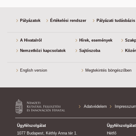
Pályázatok
Értékelési rendszer
Pályázati tudásbázis
A Hivatalról
Hírek, események
Szakp
Nemzetközi kapcsolatok
Sajtószoba
Közér
English version
Megtekintés böngészőben
Adatvédelem
Impresszu
Ügyfélszolgálat
Ügyfélszolgálat
1077 Budapest, Kéthly Anna tér 1.
Hétfő