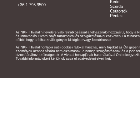
Kedd
+36 1 795 9500
Szerda
Csütörtök
Péntek
Az NKFI Hivatal hírlevelére való feliratkozással a felhasználó hozzájárul, hogy a N
és Innovációs Hivatal saját tartalmaival és szolgáltatásaival közvetlenül a felhas
célból, hogy a felhasználó igényeit kielégítse vagy felmérhesse.
Az NKFI Hivatal honlapja süti (cookie) fájlokat használ, mely fájlokat az Ön gépén 
személyek azonosítására nem alkalmasak, a honlap szolgáltatásaink és a jobb fe
biztosításához szükségesek. A Hivatal honlapjának használatával Ön beleegyezik
További információkért kérjük olvassa el adatvédelmi elveinket.