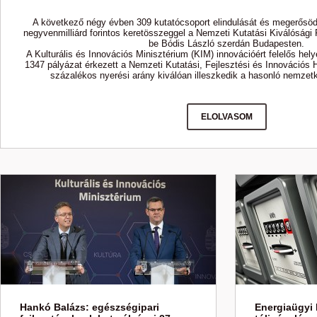
A következő négy évben 309 kutatócsoport elindulását és megerősö
negyvenmilliárd forintos keretösszeggel a Nemzeti Kutatási Kiválósági 
be Bódis László szerdán Budapesten.
A Kulturális és Innovációs Minisztérium (KIM) innovációért felelős hely
1347 pályázat érkezett a Nemzeti Kutatási, Fejlesztési és Innovációs 
százalékos nyerési arány kiválóan illeszkedik a hasonló nemzet
ELOLVASOM
Hankó Balázs: egészségipari
Energiaügyi 