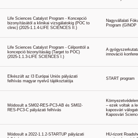
Life Sciences Catalyst Program - Koncepció
Nagyvállalati Fók
bizonyításától a klinikai vizsgálatokig (POC to
Program (GINOP P
clinic) (2025-1.1.4-LIFE SCIENCES II.)
Life Sciences Catalyst Program - Célponttól a
A gyógyszerkutat
koncepció bizonyításáig (Target to POC)
innováció konfere
(2025-1.1.3-LIFE SCIENCES I.)
Elkészült az I3 Európai Uniós pályázati
START program
felhívás magyar nyelvű tájékoztatója
Környezetvédelem
Módosult a SM02-RES-PC3-AB és SM02-
– ezek voltak a 
RES-PC3-C pályázati felhívás
kaposvári váloga
Kaposvári Scienc
Módosult a 2022-1.1.2-STARTUP pályázati
HU-rizont Roadsho