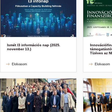
Ismét I3 információs nap (2025.
Innovációfin
november 13.)
támogatástól
Tízéves az N
Elolvasom
Elolvasom