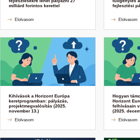
fejlesztésekre lehet pályázni 27
túligénylés a
milliárd forintos kerettel
fejlesztési p
Elolvasom
Elolvasom
Kihívások a Horizont Európa
Hogyan támo
keretprogramban: pályázás,
Horizont Eur
projektmegvalósítás (2025.
felhívásain 
november 13.)
(2025. decem
Elolvasom
Elolvasom