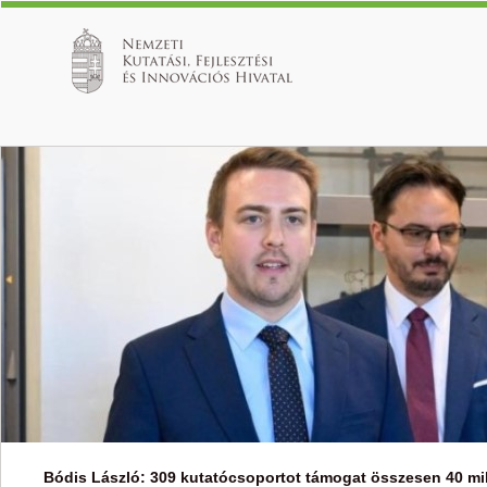
Bódis László: 309 kutatócsoportot támogat összesen 40 mill