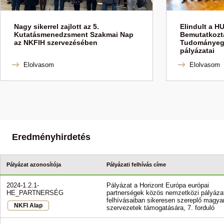
Nagy sikerrel zajlott az 5.
Elindult a H
Kutatásmenedzsment Szakmai Nap
Bemutatkozt
az NKFIH szervezésében
Tudományeg
pályázatai
Elolvasom
Elolvasom
Eredményhirdetés
Pályázat azonosítója
Pályázati felhívás címe
2024-1.2.1-
Pályázat a Horizont Európa európai
HE_PARTNERSÉG
partnerségek közös nemzetközi pályázat
felhívásaiban sikeresen szereplő magya
NKFI Alap
szervezetek támogatására, 7. forduló