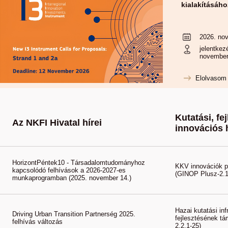
kialakításáho
2026. nov
jelentkez
november
Elolvasom
Kutatási, fej
Az NKFI Hivatal hírei
innovációs 
HorizontPéntek10 - Társadalomtudományhoz
KKV innovációk p
kapcsolódó felhívások a 2026-2027-es
(GINOP Plusz-2.1
munkaprogramban (2025. november 14.)
Hazai kutatási in
Driving Urban Transition Partnerség 2025.
fejlesztésének t
felhívás változás
2.2.1-25)