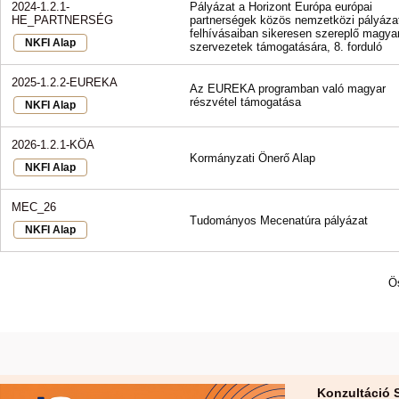
2024-1.2.1-
Pályázat a Horizont Európa európai
HE_PARTNERSÉG
partnerségek közös nemzetközi pályázat
felhívásaiban sikeresen szereplő magya
NKFI Alap
szervezetek támogatására, 8. forduló
2025-1.2.2-EUREKA
Az EUREKA programban való magyar
részvétel támogatása
NKFI Alap
2026-1.2.1-KÖA
Kormányzati Önerő Alap
NKFI Alap
MEC_26
Tudományos Mecenatúra pályázat
NKFI Alap
Ö
Konzultáció 