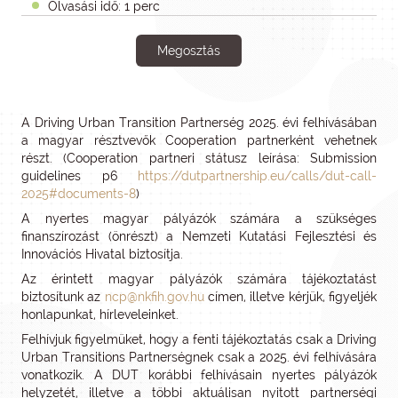
Olvasási idő: 1 perc
Megosztás
A Driving Urban Transition Partnerség 2025. évi felhívásában
a magyar résztvevők Cooperation partnerként vehetnek
részt. (Cooperation partneri státusz leírása: Submission
guidelines p6
https://dutpartnership.eu/calls/dut-call-
2025#documents-8
)
A nyertes magyar pályázók számára a szükséges
finanszírozást (önrészt) a Nemzeti Kutatási Fejlesztési és
Innovációs Hivatal biztosítja.
Az érintett magyar pályázók számára tájékoztatást
biztosítunk az
ncp@nkfih.gov.hu
címen, illetve kérjük, figyeljék
honlapunkat, hírleveleinket.
Felhívjuk figyelmüket, hogy a fenti tájékoztatás csak a Driving
Urban Transitions Partnerségnek csak a 2025. évi felhívására
vonatkozik. A DUT korábbi felhívásain nyertes pályázók
helyzetét, illetve a többi aktuálisan nyitott partnerségi