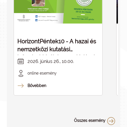
HorizontPéntek10 - A hazai és
Dé
nemzetközi kutatási
cé
infrastruktúrák kapcsolódásai -
in
2026. június 26., 10.00.
ELMARAD
online esemény
Bővebben
Összes esemény