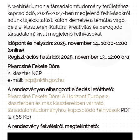
A webináriumon a társadalomtudomány területéhez
kapcsolódó, 2026-2027-ben megjelenő felhívásokról
adunk tájékoztatást, külön kiemelve a témába vágó,
de a 2. klaszteren (Kultúra, kreativitás és befogadó
társadalom) kívül megjelenő felhívásokat.
Időpont és helyszín: 2025. november 14., 10:00-11:00
(online)
Regisztrációs határidő: 2025. november 13., 12:00 óra
Pivarcsiné Fekete Dóra
2. klaszter NCP
e-mail:
ncp@nkfih.gov.hu
A rendezvényen elhangzott előadás letölthető:
Pivarcsiné Fekete Dóra: A Horizont Európa 2.
klaszterben és más klaszterekben várható,
társadalomtudományhoz kapcsolódó felhívások
PDF
(2 568 KB)
A rendezvény felvételről megtekinthető: