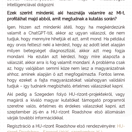
intelligenciával dolgozni.
Ezek szerint mindenki, aki használja valamire az MI-t,
profitálhat majd abból, amit megtudnak a kutatás során?
Igen, hiszen azt mindenki átéli, hogy ha megkérdezünk
valamit a ChatGPT-től, akkor az ugyan válaszol, de nem
tudjuk, hogy mennyire hihetjük el azt, amit mond. Ha például
egy orvos felteszi neki a kérdést, hogy az adott lelet alapján
milyen betegséget diagnosztizál, akkor azt meg fogja
mondani. Ha ezután azt kérdezi, hogy mire alapozta a
válaszát, akkor arra is fog valamit mondani. A probléma csak
az, hogy valójában semmi köze nem lesz a magyarázatnak
ahhoz, aminek alapján ő azt megfogalmazta. Fontos lenne,
hogy ezeket a fajta magyarázatokat valahogyan validálni
tudjuk – így tudnánk megbízható, értelmes válaszokat kapni.
Aki pedig a Szegeden folyó HU-rizont-projektekről, vagy
magáról a kiváló magyar kutatókat támogató programról
szeretne valós, értelmes és érdekes válaszokat kapni, azt
szeptember 25-én a HU-rizont Roadshow első állomásán
várják további információkkal.
Regisztráció a HU-rizont Roadshow első rendezvényére:
HU-