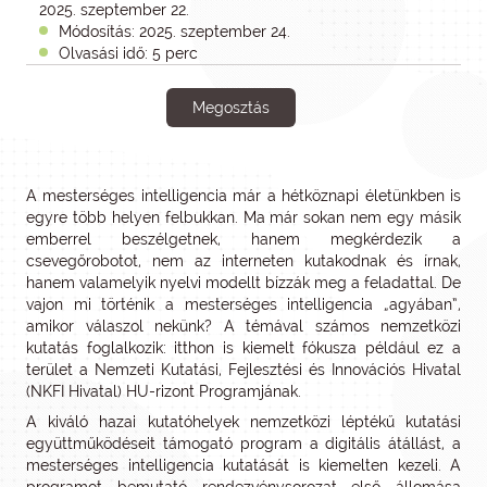
2025. szeptember 22.
Módosítás: 2025. szeptember 24.
Olvasási idő: 5 perc
Megosztás
A mesterséges intelligencia már a hétköznapi életünkben is
egyre több helyen felbukkan. Ma már sokan nem egy másik
emberrel beszélgetnek, hanem megkérdezik a
csevegőrobotot, nem az interneten kutakodnak és írnak,
hanem valamelyik nyelvi modellt bízzák meg a feladattal. De
vajon mi történik a mesterséges intelligencia „agyában”,
amikor válaszol nekünk? A témával számos nemzetközi
kutatás foglalkozik: itthon is kiemelt fókusza például ez a
terület a Nemzeti Kutatási, Fejlesztési és Innovációs Hivatal
(NKFI Hivatal) HU-rizont Programjának.
A kiváló hazai kutatóhelyek nemzetközi léptékű kutatási
együttműködéseit támogató program a digitális átállást, a
mesterséges intelligencia kutatását is kiemelten kezeli. A