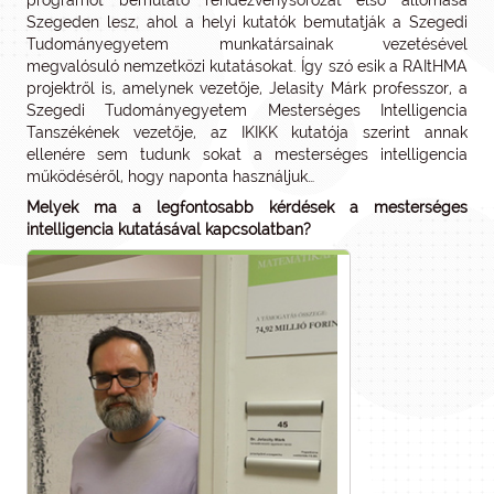
programot bemutató rendezvénysorozat első állomása
Szegeden lesz, ahol a helyi kutatók bemutatják a Szegedi
Tudományegyetem munkatársainak vezetésével
megvalósuló nemzetközi kutatásokat. Így szó esik a RAItHMA
projektről is, amelynek vezetője, Jelasity Márk professzor, a
Szegedi Tudományegyetem Mesterséges Intelligencia
Tanszékének vezetője, az IKIKK kutatója szerint annak
ellenére sem tudunk sokat a mesterséges intelligencia
működéséről, hogy naponta használjuk…
Melyek ma a legfontosabb kérdések a mesterséges
intelligencia kutatásával kapcsolatban?