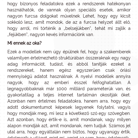
hogy bizonyos feladatokra ezek a rendszerek hatékonyan
használhatók, de vannak olyan speciális esetek, amikor
nagyon furcsa dolgokat művelnek. Lehet, hogy egy kicsit
sokkoló lesz, amit mondok, de az a furcsa helyzet állt elő,
hogy arról, mi történik a „belsejükben”, tehát mi zajlik a
„fejükben”, nagyon kevés információnk van.
Mi ennek az oka?
Ezek a modellek nem úgy épülnek fel, hogy a szakemberek
valamilyen értelmezhető struktúrában összeraknak egy nagy
adag információt, tudást, és abból tanítják ezeket a
rendszereket, hanem egész egyszerűen csak óriási
mennyiségű adatot használnak. A nyelvi modellek annyira
nagyok, hogy az emberi ésszel felfoghatatlan. A
legnagyobbaknak már 1000 milliárd paraméterük van, és
gyakorlatilag a teljes internet tartalmán okosítják őket.
Azonban nem értelmes feladatokra, hanem arra, hogy egy
adott dokumentumot képesek legyenek folytatni, vagyis
hogy mondják meg, mi lesz a következő szó egy szövegben.
Azt azonban, hogy értik-e is, amit mondanak, vagy milyen
alapon mondják azt, amit mondanak, nem tudjuk. Számos jel
utal arra, hogy egyáltalán nem biztos, hogy ugyanúgy értik,