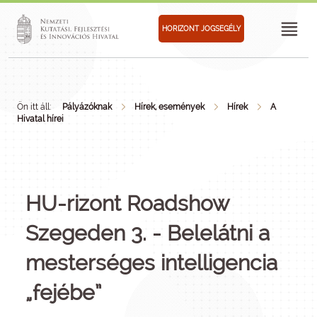
HORIZONT JOGSEGÉLY
Ön itt áll:
Pályázóknak
Hírek, események
Hírek
A
Hivatal hírei
HU-rizont Roadshow
Szegeden 3. - Belelátni a
mesterséges intelligencia
„fejébe”