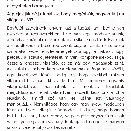
értelmezik a világot, mint mi, amint az sem, hogy értelmezik-
e egyáltalán bárhogyan.
A projektjük célja tehát az, hogy megértsük, hogyan látja a
világot az MI?
Egyfelől szeretnénk kinyerni azt a tudást, ami benne van
ezekben a rendszerekben. Erre van egy módszertanunk,
amelyik a korábbi munkánk alapján sikeresnek tűnik. Ezeknek
a modelleknek a belső reprezentációjából azután különböző
szótárakat képeznénk le, amelyek valahogy leírnák azt, hogy
például a szavak jelentését milyen komponensekből rakja
össze a rendszer. Másfelől, és ez már egy magasabb szint,
azt kutatjuk, milyen kapcsolatok vannak a fogalmak között,
egy következő lépés pedig az, hogy ezekből milyen
világmodell alakul ki az MI-ben. Mi, emberek ugyanis
világmodelleket használunk a mentális feladatok
megoldásához, tehát valamilyen modellt készítünk arról a
feladatról, amiről szó van, és utána azt valahogy
manipuláljuk. Nem világos, hogy egy nagy nyelvi modellben
létezik-e ilyen jellegű világmodell. Tudja-e, hogy honnan
indult, hol tart, hová megy, vagy egész egyszerűen csak
valamilyen egyszerű szabályok alapján döntöget, és nagyon
sokszor véletlenül jó döntés születik.