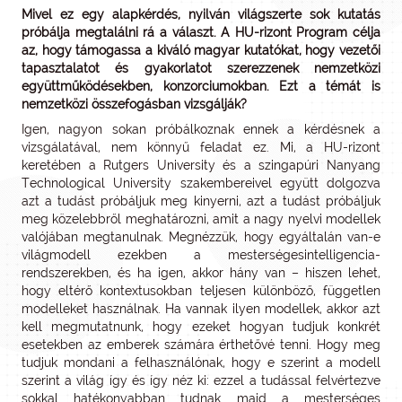
Mivel ez egy alapkérdés, nyilván világszerte sok kutatás
próbálja megtalálni rá a választ. A HU-rizont Program célja
az, hogy támogassa a kiváló magyar kutatókat, hogy vezetői
tapasztalatot és gyakorlatot szerezzenek nemzetközi
együttműködésekben, konzorciumokban. Ezt a témát is
nemzetközi összefogásban vizsgálják?
Igen, nagyon sokan próbálkoznak ennek a kérdésnek a
vizsgálatával, nem könnyű feladat ez. Mi, a HU-rizont
keretében a Rutgers University és a szingapúri Nanyang
Technological University szakembereivel együtt dolgozva
azt a tudást próbáljuk meg kinyerni, azt a tudást próbáljuk
meg közelebbről meghatározni, amit a nagy nyelvi modellek
valójában megtanulnak. Megnézzük, hogy egyáltalán van-e
világmodell ezekben a mesterségesintelligencia-
rendszerekben, és ha igen, akkor hány van – hiszen lehet,
hogy eltérő kontextusokban teljesen különböző, független
modelleket használnak. Ha vannak ilyen modellek, akkor azt
kell megmutatnunk, hogy ezeket hogyan tudjuk konkrét
esetekben az emberek számára érthetővé tenni. Hogy meg
tudjuk mondani a felhasználónak, hogy e szerint a modell
szerint a világ így és így néz ki: ezzel a tudással felvértezve
sokkal hatékonyabban tudnak majd a mesterséges