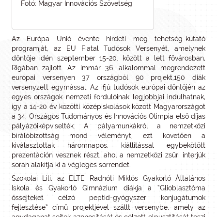
Fotó: Magyar Innovációs Szövetség
Az Európa Unió évente hirdeti meg tehetség-kutató
programját, az EU Fiatal Tudósok Versenyét, amelynek
döntője idén szeptember 15-20. között a lett fővárosban,
Rigában zajlott. Az immár 36. alkalommal megrendezett
európai versenyen 37 országból 90 projekt,150 diák
versenyzett egymással. Az ifjú tudósok európai döntőjén az
egyes országok nemzeti fordulóinak legjobbjai indulhatnak,
így a 14-20 év közötti középiskolások között Magyarországot
a 34. Országos Tudományos és Innovációs Olimpia első díjas
pályázóiképviselték. A pályamunkákról a nemzetközi
bírálóbizottság mond véleményt, ezt követően a
kiválasztottak háromnapos, kiállítással egybekötött
prezentáción vesznek részt, ahol a nemzetközi zsűri interjúk
során alakítja ki a végleges sorrendet.
Szokolai Lili, az ELTE Radnóti Miklós Gyakorló Általános
Iskola és Gyakorló Gimnázium diákja a “Glioblasztóma
őssejteket célzó peptid-gyógyszer konjugátumok
fejlesztése” című projektjével szállt versenybe, amely az