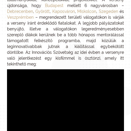
újdonsága, hogy
Budapest
mellett 6 nagyvárosban –
Debrecenben
,
Győrött
,
Kaposváron
,
Miskolcon
,
Szegeden
és
Veszprémben
– megrendezett területi válogatókon is várják
a verseny iránt érdeklődő fiatalokat. A legjobb pályázatokat
benyújtó, illetve a válogatókon legeredményesebben
szereplő diákok kerülnek be a több hónapos mentorálással
támogatott felkészítő programba, majd közülük a
leginnovatívabbak jutnak a kiállítással egybekötött
döntőbe. Az Innovációs Szövetség az idei évben a versenyre
való jelentkezést egy kisfilmmel is ösztönzi, amely itt
tekinthető meg: