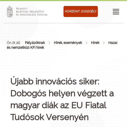
HORIZONT JOGSEGÉLY
Ön itt áll:
Pályázóknak
Hírek, események
Hírek
Hazai
és nemzetközi KFI hírek
Újabb innovációs siker:
Dobogós helyen végzett a
magyar diák az EU Fiatal
Tudósok Versenyén