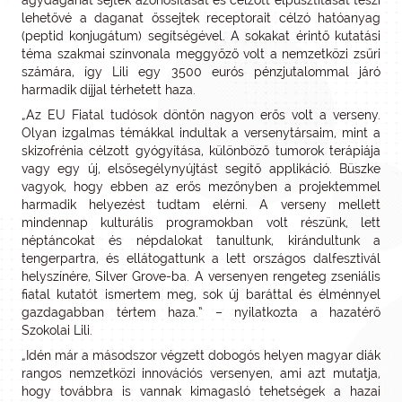
agydaganat sejtek azonosítását és célzott elpusztítását teszi
lehetővé a daganat őssejtek receptorait célzó hatóanyag
(peptid konjugátum) segítségével. A sokakat érintő kutatási
téma szakmai színvonala meggyőző volt a nemzetközi zsűri
számára, így Lili egy 3500 eurós pénzjutalommal járó
harmadik díjjal térhetett haza.
„Az EU Fiatal tudósok döntőn nagyon erős volt a verseny.
Olyan izgalmas témákkal indultak a versenytársaim, mint a
skizofrénia célzott gyógyítása, különböző tumorok terápiája
vagy egy új, elsősegélynyújtást segítő applikáció. Büszke
vagyok, hogy ebben az erős mezőnyben a projektemmel
harmadik helyezést tudtam elérni. A verseny mellett
mindennap kulturális programokban volt részünk, lett
néptáncokat és népdalokat tanultunk, kirándultunk a
tengerpartra, és ellátogattunk a lett országos dalfesztivál
helyszínére, Silver Grove-ba. A versenyen rengeteg zseniális
fiatal kutatót ismertem meg, sok új baráttal és élménnyel
gazdagabban tértem haza.” – nyilatkozta a hazatérő
Szokolai Lili.
„Idén már a másodszor végzett dobogós helyen magyar diák
rangos nemzetközi innovációs versenyen, ami azt mutatja,
hogy továbbra is vannak kimagasló tehetségek a hazai