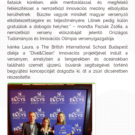
fiatalok körében, akik mentorálással és megfelelő
felkészítéssel a nemzetközi innovációs mezőny elbolyába
kerülhetnek. Büszke vagyok mindkét magyar versenyző
elkötelezettségére és teljesítményére, Lilinek pedig külön
gratulálok a dobogós helyhez.” – mondta Pazsák Zsófia, a
nemzetközi verseny előszobáját jelentő Országos
Tudományos és Innovációs Olimpia versenyigazgatója.
Ivánka Laura, a The British International School Budapest
diákja a “Dive&Clean” innovációs projektjével indult a
versenyen, amelyben a tengerekben és óceánokban
található szemét újszerű, búvárok segítségével történő
begyűjtési koncepcióját dolgozta ki, őt a zsűri dicséretben
részesítette.