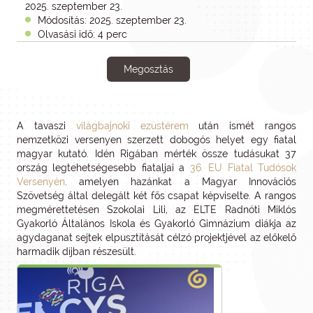
2025. szeptember 23.
Módosítás: 2025. szeptember 23.
Olvasási idő: 4 perc
Megosztás
A tavaszi
világbajnoki ezüstérem
után ismét rangos
nemzetközi versenyen szerzett dobogós helyet egy fiatal
magyar kutató. Idén Rigában mérték össze tudásukat 37
ország legtehetségesebb fiataljai a
36. EU Fiatal Tudósok
Versenyén,
amelyen hazánkat a Magyar Innovációs
Szövetség által delegált két fős csapat képviselte. A rangos
megmérettetésen Szokolai Lili, az ELTE Radnóti Miklós
Gyakorló Általános Iskola és Gyakorló Gimnázium diákja az
agydaganat sejtek elpusztítását célzó projektjével az előkelő
harmadik díjban részesült.