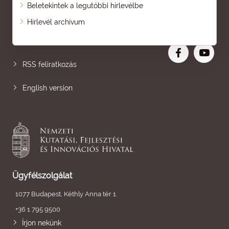
Beletekintek a legutóbbi hírlevélbe
Oldaltérkép
Hírlevél archívum
Nagyobb betű
RSS feliratkozás
English version
Ügyfélszolgálat
1077 Budapest, Kéthly Anna tér 1.
+36 1 795 9500
Írjon nekünk