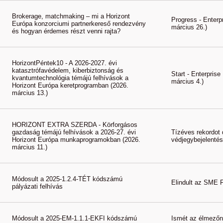
Brokerage, matchmaking – mi a Horizont
Progress - Enterp
Európa konzorciumi partnerkereső rendezvény
március 26.)
és hogyan érdemes részt venni rajta?
HorizontPéntek10 - A 2026-2027. évi
katasztrófavédelem, kiberbiztonság és
Start - Enterpris
kvantumtechnológia témájú felhívások a
március 4.)
Horizont Európa keretprogramban (2026.
március 13.)
HORIZONT EXTRA SZERDA - Körforgásos
gazdaság témájú felhívások a 2026-27. évi
Tízéves rekordot 
Horizont Európa munkaprogramokban (2026.
védjegybejelenté
március 11.)
Módosult a 2025-1.2.4-TÉT kódszámú
Elindult az SME 
pályázati felhívás
Módosult a 2025-EM-1.1.1-EKFI kódszámú
Ismét az élmezőn