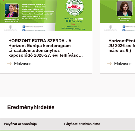
HORIZONT EXTRA SZERDA - A
HorizontPén
Horizont Európa keretprogram
JU 2026-os f
társadalomtudományhoz
március 6.)
kapcsolódó 2026-27. évi felhívások
(2026. március 4.)
Elolvasom
Elolvasom
Eredményhirdetés
Pályázat azonosítója
Pályázati felhívás címe