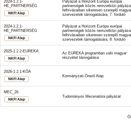
2024-1.2.1-
Pályázat a Horizont Európa európai
HE_PARTNERSÉG
partnerségek közös nemzetközi pályázat
felhívásaiban sikeresen szereplő magya
NKFI Alap
szervezetek támogatására, 7. forduló
2024-1.2.1-
Pályázat a Horizont Európa európai
HE_PARTNERSÉG
partnerségek közös nemzetközi pályázat
felhívásaiban sikeresen szereplő magya
NKFI Alap
szervezetek támogatására, 8. forduló
2025-1.2.2-EUREKA
Az EUREKA programban való magyar
részvétel támogatása
NKFI Alap
2026-1.2.1-KÖA
Kormányzati Önerő Alap
NKFI Alap
MEC_26
Tudományos Mecenatúra pályázat
NKFI Alap
Ö