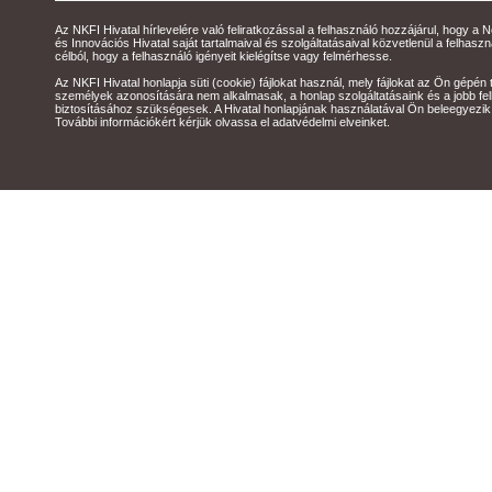
Az NKFI Hivatal hírlevelére való feliratkozással a felhasználó hozzájárul, hogy a N
és Innovációs Hivatal saját tartalmaival és szolgáltatásaival közvetlenül a felhas
célból, hogy a felhasználó igényeit kielégítse vagy felmérhesse.
Az NKFI Hivatal honlapja süti (cookie) fájlokat használ, mely fájlokat az Ön gépén 
személyek azonosítására nem alkalmasak, a honlap szolgáltatásaink és a jobb fe
biztosításához szükségesek. A Hivatal honlapjának használatával Ön beleegyezik
További információkért kérjük olvassa el adatvédelmi elveinket.