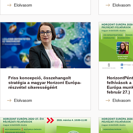
Elolvasom
Elolvasom
Friss koncepció, összehangolt
HorizontPént
stratégia a magyar Horizont Európa-
felhívások a 
részvétel sikerességéért
Európa munk
február 27.)
Elolvasom
Elolvasom