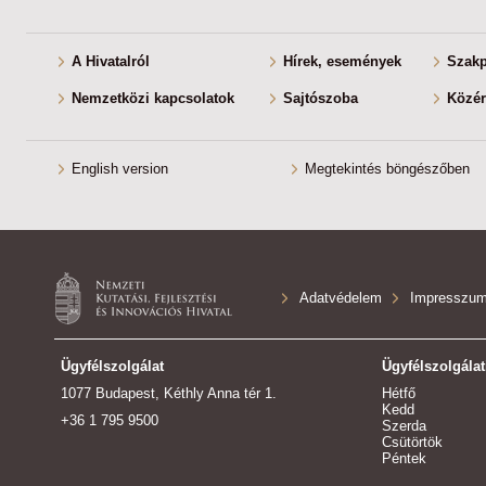
A Hivatalról
Hírek, események
Szakp
Nemzetközi kapcsolatok
Sajtószoba
Közér
English version
Megtekintés böngészőben
Adatvédelem
Impresszu
Ügyfélszolgálat
Ügyfélszolgálat
1077 Budapest, Kéthly Anna tér 1.
Hétfő
Kedd
+36 1 795 9500
Szerda
Csütörtök
Péntek