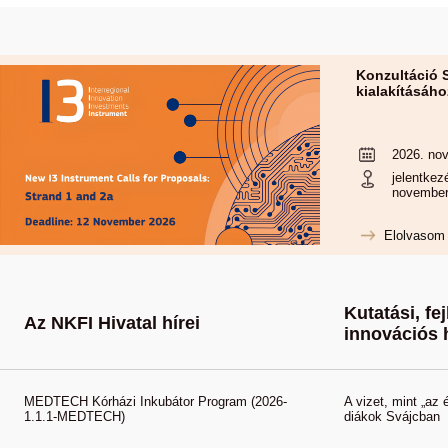
Konzultáció 
kialakításáho
2026. nov
jelentkez
november
Elolvasom
Kutatási, fej
Az NKFI Hivatal hírei
innovációs 
MEDTECH Kórházi Inkubátor Program (2026-
A vizet, mint „az é
1.1.1-MEDTECH)
diákok Svájcban