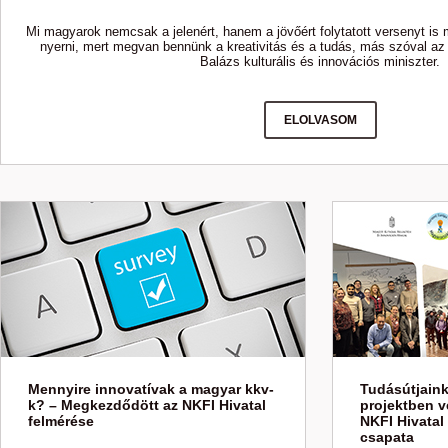
Mi magyarok nemcsak a jelenért, hanem a jövőért folytatott versenyt is 
nyerni, mert megvan bennünk a kreativitás és a tudás, más szóval az
Balázs kulturális és innovációs miniszter.
ELOLVASOM
Mennyire innovatívak a magyar kkv-
Tudásútjaink
k? – Megkezdődött az NKFI Hivatal
projektben v
felmérése
NKFI Hivatal
csapata