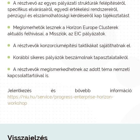
A résztvevő az egyes pályázati struktúrák felépítéséről,
specifikus elvárásairől, egyedi értékelési rendszereiről,
pénzügyi és elszámolhatósági kérdéseiről kap tájékoztatást.
Megismerhetők lesznek a Horizon Europe Clusterek
aktuális felhívásai, a Missziók, az EIC pályázatok.
A résztvevők konzorciumépítési taktikákat sajátíthatnak el.
Korábbi sikeres pályázók beszámolnak tapasztalataikról.
A résztvevők megismerkedhetnek az adott téma nemzeti
kapcsolattartóival is.
Jelentkezés és bővebb információ:
https://niu.hu/service/progress-enterprise-horizon-
workshop
Visszajelzés