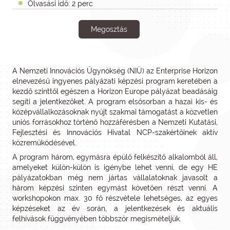
Olvasási idő: 2 perc
Megosztás
A Nemzeti Innovációs Ügynökség (NIÜ) az Enterprise Horizon
elnevezésű ingyenes pályázati képzési program keretében a
kezdő szinttől egészen a Horizon Europe pályázat beadásáig
segíti a jelentkezőket. A program elsősorban a hazai kis- és
középvállalkozásoknak nyújt szakmai támogatást a közvetlen
uniós forrásokhoz történő hozzáférésben a Nemzeti Kutatási,
Fejlesztési és Innovációs Hivatal NCP-szakértőinek aktív
közreműködésével.
A program három, egymásra épülő felkészítő alkalomból áll,
amelyeket külön-külön is igénybe lehet venni, de egy HE
pályázatokban még nem jártas vállalatoknak javasolt a
három képzési szinten egymást követően részt venni. A
workshopokon max. 30 fő részvétele lehetséges, az egyes
képzéseket az év során, a jelentkezések és aktuális
felhívások függvényében többször megismételjük.