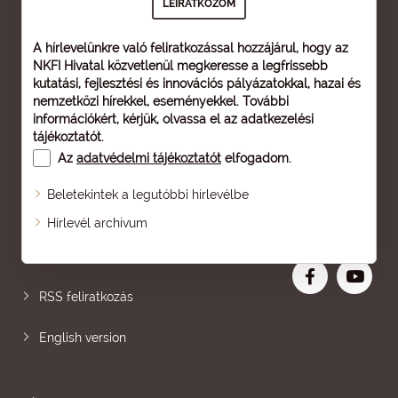
A hírlevelünkre való feliratkozással hozzájárul, hogy az
NKFI Hivatal közvetlenül megkeresse a legfrissebb
kutatási, fejlesztési és innovációs pályázatokkal, hazai és
nemzetközi hírekkel, eseményekkel. További
információkért, kérjük, olvassa el az
adatkezelési
tájékoztatót
.
Az
adatvédelmi tájékoztatót
elfogadom.
Beletekintek a legutóbbi hírlevélbe
Oldaltérkép
Hírlevél archívum
Nagyobb betű
RSS feliratkozás
English version