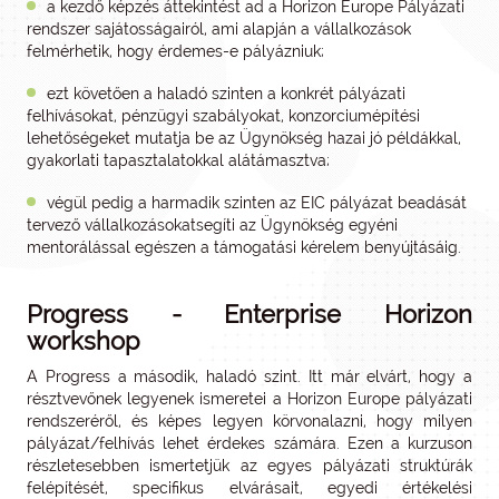
a kezdő képzés áttekintést ad a Horizon Europe Pályázati
rendszer sajátosságairól, ami alapján a vállalkozások
felmérhetik, hogy érdemes-e pályázniuk;
ezt követően a haladó szinten a konkrét pályázati
felhívásokat, pénzügyi szabályokat, konzorciumépítési
lehetőségeket mutatja be az Ügynökség hazai jó példákkal,
gyakorlati tapasztalatokkal alátámasztva;
végül pedig a harmadik szinten az EIC pályázat beadását
tervező vállalkozásokatsegíti az Ügynökség egyéni
mentorálással egészen a támogatási kérelem benyújtásáig.
Progress - Enterprise Horizon
workshop
A Progress a második, haladó szint. Itt már elvárt, hogy a
résztvevőnek legyenek ismeretei a Horizon Europe pályázati
rendszeréről, és képes legyen körvonalazni, hogy milyen
pályázat/felhívás lehet érdekes számára. Ezen a kurzuson
részletesebben ismertetjük az egyes pályázati struktúrák
felépítését, specifikus elvárásait, egyedi értékelési