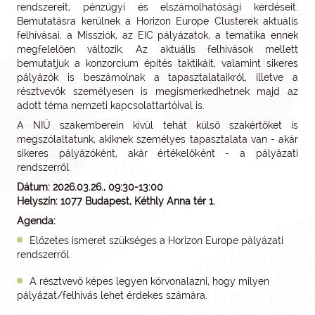
rendszereit, pénzügyi és elszámolhatósági kérdéseit.
Bemutatásra kerülnek a Horizon Europe Clusterek aktuális
felhívásai, a Missziók, az EIC pályázatok, a tematika ennek
megfelelően változik. Az aktuális felhívások mellett
bemutatjuk a konzorcium építés taktikáit, valamint sikeres
pályázók is beszámolnak a tapasztalataikról, illetve a
résztvevők személyesen is megismerkedhetnek majd az
adott téma nemzeti kapcsolattartóival is.
A NIÜ szakemberein kívül tehát külső szakértőket is
megszólaltatunk, akiknek személyes tapasztalata van - akár
sikeres pályázóként, akár értékelőként - a pályázati
rendszerről.
Dátum: 2026.03.26., 09:30-13:00
Helyszín: 1077 Budapest, Kéthly Anna tér 1.
Agenda:
Előzetes ismeret szükséges a Horizon Europe pályázati
rendszerről.
A résztvevő képes legyen körvonalazni, hogy milyen
pályázat/felhívás lehet érdekes számára.