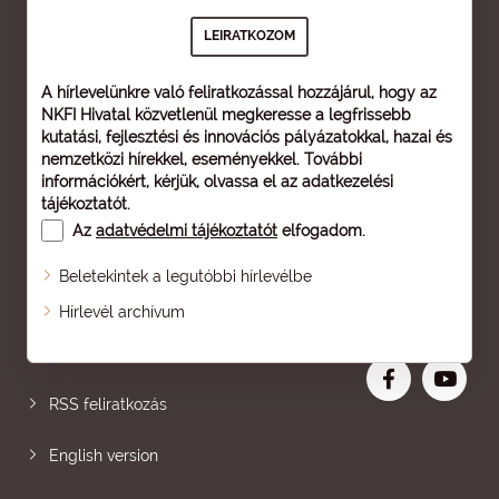
A hírlevelünkre való feliratkozással hozzájárul, hogy az
NKFI Hivatal közvetlenül megkeresse a legfrissebb
kutatási, fejlesztési és innovációs pályázatokkal, hazai és
nemzetközi hírekkel, eseményekkel. További
információkért, kérjük, olvassa el az
adatkezelési
tájékoztatót
.
Az
adatvédelmi tájékoztatót
elfogadom.
Beletekintek a legutóbbi hírlevélbe
Oldaltérkép
Hírlevél archívum
Nagyobb betű
RSS feliratkozás
English version