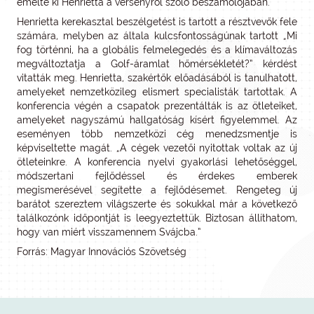
emelte ki Henrietta a versenyről szóló beszámolójában.
Henrietta kerekasztal beszélgetést is tartott a résztvevők fele
számára, melyben az általa kulcsfontosságúnak tartott „Mi
fog történni, ha a globális felmelegedés és a klímaváltozás
megváltoztatja a Golf-áramlat hőmérsékletét?” kérdést
vitatták meg. Henrietta, szakértők előadásából is tanulhatott,
amelyeket nemzetközileg elismert specialisták tartottak. A
konferencia végén a csapatok prezentálták is az ötleteiket,
amelyeket nagyszámú hallgatóság kísért figyelemmel. Az
eseményen több nemzetközi cég menedzsmentje is
képviseltette magát. „A cégek vezetői nyitottak voltak az új
ötleteinkre. A konferencia nyelvi gyakorlási lehetőséggel,
módszertani fejlődéssel és érdekes emberek
megismerésével segítette a fejlődésemet. Rengeteg új
barátot szereztem világszerte és sokukkal már a következő
találkozónk időpontját is leegyeztettük. Biztosan állíthatom,
hogy van miért visszamennem Svájcba.”
Forrás: Magyar Innovációs Szövetség