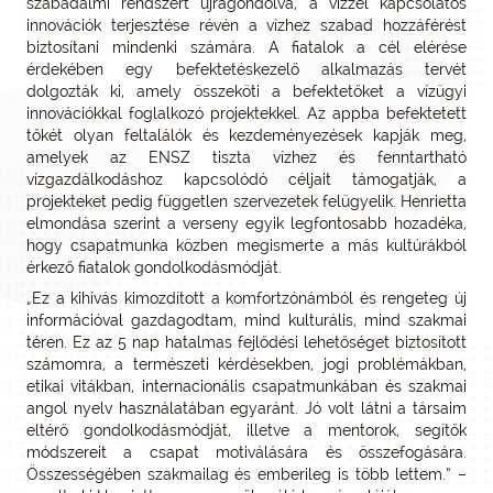
szabadalmi rendszert újragondolva, a vízzel kapcsolatos
innovációk terjesztése révén a vízhez szabad hozzáférést
biztosítani mindenki számára. A fiatalok a cél elérése
érdekében egy befektetéskezelő alkalmazás tervét
dolgozták ki, amely összeköti a befektetőket a vízügyi
innovációkkal foglalkozó projektekkel. Az appba befektetett
tőkét olyan feltalálók és kezdeményezések kapják meg,
amelyek az ENSZ tiszta vízhez és fenntartható
vízgazdálkodáshoz kapcsolódó céljait támogatják, a
projekteket pedig független szervezetek felügyelik. Henrietta
elmondása szerint a verseny egyik legfontosabb hozadéka,
hogy csapatmunka közben megismerte a más kultúrákból
érkező fiatalok gondolkodásmódját.
„Ez a kihívás kimozdított a komfortzónámból és rengeteg új
információval gazdagodtam, mind kulturális, mind szakmai
téren. Ez az 5 nap hatalmas fejlődési lehetőséget biztosított
számomra, a természeti kérdésekben, jogi problémákban,
etikai vitákban, internacionális csapatmunkában és szakmai
angol nyelv használatában egyaránt. Jó volt látni a társaim
eltérő gondolkodásmódját, illetve a mentorok, segítők
módszereit a csapat motiválására és összefogására.
Összességében szakmailag és emberileg is több lettem.” –