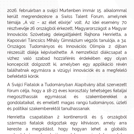
2026. februárban a svájci Murtenben immár 15. alkalommal
került megrendezésre a Swiss Talent Forum, amelynek
témája „A víz – az élet elixírje” volt. Az idei esemény 70
résztvevője 26 országból érkezett, Magyarországot a Magyar
Innovációs Szövetség delegáltjaként Rajhona Henrietta, a
Kaposvári Táncsics Mihály Gimnázium végzős tanulója, a 34.
Országos Tudományos és Innovációs Olimpia 2. díjban
részesült diákja képviselhette. A nemzetközi diákcsapat a
vízhez való szabad hozzáférés érdekében egy olyan
koncepciót dolgozott ki, amelyben egy applikáció révén
találhatnak egymásra a vízügyi innovációk és a megfelelő
befektetői körök.
A Svájci Fiatalok a Tudományban Alapítvány által szervezett
fórum célja, hogy a 18-23 éves korosztály tehetséges fiataljai
megoszthassák egymással és szakemberekkel a
gondolataikat, és emellett magas rangú tudományos, üzleti
és politikai szakemberektől tanulhassanak.
Henrietta csapatában 2 kontinensről és 5 országból
származó fiatalok dolgoztak egy kihíváson, amely arra
kereste a megoldást, hogy hogyan lehet a globális