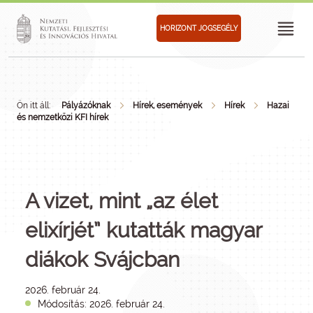
HORIZONT JOGSEGÉLY
Ön itt áll:
Pályázóknak
Hírek, események
Hírek
Hazai
és nemzetközi KFI hírek
A vizet, mint „az élet
elixírjét” kutatták magyar
diákok Svájcban
2026. február 24.
Módosítás: 2026. február 24.