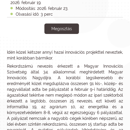
2026. február 19.
Módosítás: 2026. február 23.
Olvasási idő: 3 perc
Megosztás
Idén közel kétszer annyi hazai innovációs projekttel neveztek,
mint korábban bármikor.
Rekordszámú nevezés érkezett a Magyar Innovációs
Szövetség által 34. alkalommal meghirdetett Magyar
Innovációs Nagydíjra. A korábbi legsikeresebb év
eredményét közel megduplázva összesen 91 kis-, közép- és
nagyvállalat adta be pályázatát a február 9-i határidőig. Az
ágazatokat tekintve nem meglepő módon az ipari szektorból
érkezett a legtöbb, összesen 25 nevezés, ezt követi az
informatika 19, az agrárium 10, az energetika és a
környezetvédelem 8-8, végül az egészségügy 6 pályázattal.
A pályázat nemcsak a nagyobb cégek körében népszerű, az
idei évben szintén rekordszámú, összesen 15 startup adta be