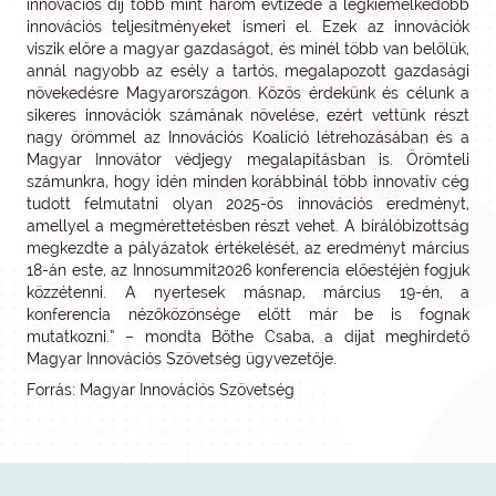
innovációs díj több mint három évtizede a legkiemelkedőbb
innovációs teljesítményeket ismeri el. Ezek az innovációk
viszik előre a magyar gazdaságot, és minél több van belőlük,
annál nagyobb az esély a tartós, megalapozott gazdasági
növekedésre Magyarországon. Közös érdekünk és célunk a
sikeres innovációk számának növelése, ezért vettünk részt
nagy örömmel az Innovációs Koalíció létrehozásában és a
Magyar Innovátor védjegy megalapításban is. Örömteli
számunkra, hogy idén minden korábbinál több innovatív cég
tudott felmutatni olyan 2025-ös innovációs eredményt,
amellyel a megmérettetésben részt vehet. A bírálóbizottság
megkezdte a pályázatok értékelését, az eredményt március
18-án este, az Innosummit2026 konferencia előestéjén fogjuk
közzétenni. A nyertesek másnap, március 19-én, a
konferencia nézőközönsége előtt már be is fognak
mutatkozni.” – mondta Bőthe Csaba, a díjat meghirdető
Magyar Innovációs Szövetség ügyvezetője.
Forrás: Magyar Innovációs Szövetség