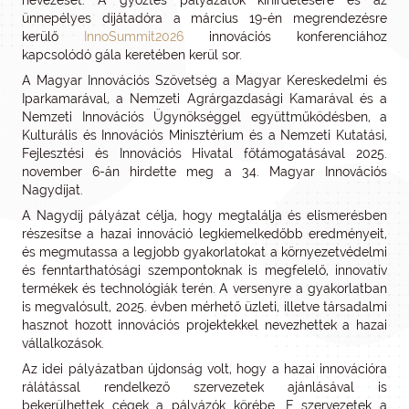
nevezését. A győztes pályázatok kihirdetésére és az
ünnepélyes díjátadóra a március 19-én megrendezésre
kerülő
InnoSummit2026
innovációs konferenciához
kapcsolódó gála keretében kerül sor.
A Magyar Innovációs Szövetség a Magyar Kereskedelmi és
Iparkamarával, a Nemzeti Agrárgazdasági Kamarával és a
Nemzeti Innovációs Ügynökséggel együttműködésben, a
Kulturális és Innovációs Minisztérium és a Nemzeti Kutatási,
Fejlesztési és Innovációs Hivatal főtámogatásával 2025.
november 6-án hirdette meg a 34. Magyar Innovációs
Nagydíjat.
A Nagydíj pályázat célja, hogy megtalálja és elismerésben
részesítse a hazai innováció legkiemelkedőbb eredményeit,
és megmutassa a legjobb gyakorlatokat a környezetvédelmi
és fenntarthatósági szempontoknak is megfelelő, innovatív
termékek és technológiák terén. A versenyre a gyakorlatban
is megvalósult, 2025. évben mérhető üzleti, illetve társadalmi
hasznot hozott innovációs projektekkel nevezhettek a hazai
vállalkozások.
Az idei pályázatban újdonság volt, hogy a hazai innovációra
rálátással rendelkező szervezetek ajánlásával is
bekerülhettek cégek a pályázók körébe. E szervezetek a