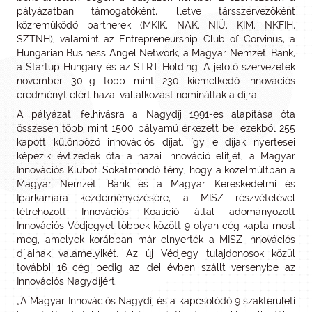
pályázatban támogatóként, illetve társszervezőként
közreműködő partnerek (MKIK, NAK, NIÜ, KIM, NKFIH,
SZTNH), valamint az Entrepreneurship Club of Corvinus, a
Hungarian Business Angel Network, a Magyar Nemzeti Bank,
a Startup Hungary és az STRT Holding. A jelölő szervezetek
november 30-ig több mint 230 kiemelkedő innovációs
eredményt elért hazai vállalkozást nomináltak a díjra.
A pályázati felhívásra a Nagydíj 1991-es alapítása óta
összesen több mint 1500 pályamű érkezett be, ezekből 255
kapott különböző innovációs díjat, így e díjak nyertesei
képezik évtizedek óta a hazai innováció elitjét, a Magyar
Innovációs Klubot. Sokatmondó tény, hogy a közelmúltban a
Magyar Nemzeti Bank és a Magyar Kereskedelmi és
Iparkamara kezdeményezésére, a MISZ részvételével
létrehozott Innovációs Koalíció által adományozott
Innovációs Védjegyet többek között 9 olyan cég kapta most
meg, amelyek korábban már elnyerték a MISZ innovációs
díjainak valamelyikét. Az új Védjegy tulajdonosok közül
további 16 cég pedig az idei évben szállt versenybe az
Innovációs Nagydíjért.
„A Magyar Innovációs Nagydíj és a kapcsolódó 9 szakterületi