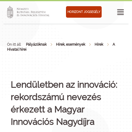
HORIZONT JOGSEGÉLY
Ön itt áll:
Pályázóknak
Hírek, események
Hírek
A
Hivatal hírei
Lendületben az innováció:
rekordszámú nevezés
érkezett a Magyar
Innovációs Nagydíjra