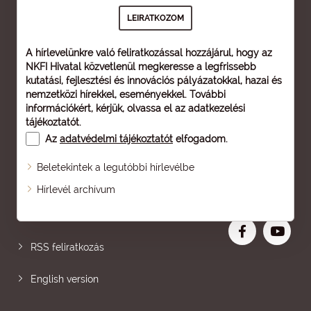
A hírlevelünkre való feliratkozással hozzájárul, hogy az
NKFI Hivatal közvetlenül megkeresse a legfrissebb
kutatási, fejlesztési és innovációs pályázatokkal, hazai és
nemzetközi hírekkel, eseményekkel. További
információkért, kérjük, olvassa el az
adatkezelési
tájékoztatót
.
Az
adatvédelmi tájékoztatót
elfogadom.
Beletekintek a legutóbbi hírlevélbe
Oldaltérkép
Hírlevél archívum
Nagyobb betű
RSS feliratkozás
English version