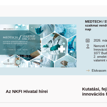
MEDTECH / 
szakmai rend
nap
2026. már
Nemzeti K
Innováció
1077 Buda
2. emelet
valamint 
Elolvasom
Kutatási, fej
Az NKFI Hivatal hírei
innovációs 