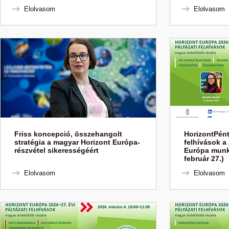
Elolvasom
Elolvasom
Friss koncepció, összehangolt
HorizontPént
stratégia a magyar Horizont Európa-
felhívások a 
részvétel sikerességéért
Európa munk
február 27.)
Elolvasom
Elolvasom