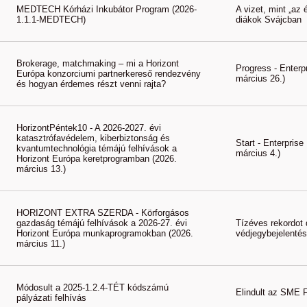
MEDTECH Kórházi Inkubátor Program (2026-
A vizet, mint „az é
1.1.1-MEDTECH)
diákok Svájcban
Brokerage, matchmaking – mi a Horizont
Progress - Enterp
Európa konzorciumi partnerkereső rendezvény
március 26.)
és hogyan érdemes részt venni rajta?
HorizontPéntek10 - A 2026-2027. évi
katasztrófavédelem, kiberbiztonság és
Start - Enterpris
kvantumtechnológia témájú felhívások a
március 4.)
Horizont Európa keretprogramban (2026.
március 13.)
HORIZONT EXTRA SZERDA - Körforgásos
gazdaság témájú felhívások a 2026-27. évi
Tízéves rekordot 
Horizont Európa munkaprogramokban (2026.
védjegybejelenté
március 11.)
Módosult a 2025-1.2.4-TÉT kódszámú
Elindult az SME 
pályázati felhívás