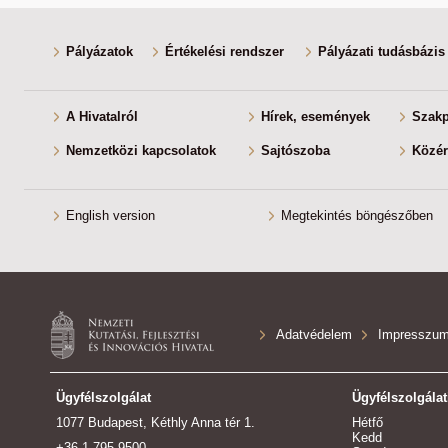
Pályázatok
Értékelési rendszer
Pályázati tudásbázis
A Hivatalról
Hírek, események
Szakp
Nemzetközi kapcsolatok
Sajtószoba
Közér
English version
Megtekintés böngészőben
Adatvédelem
Impresszu
Ügyfélszolgálat
Ügyfélszolgálat
1077 Budapest, Kéthly Anna tér 1.
Hétfő
Kedd
+36 1 795 9500