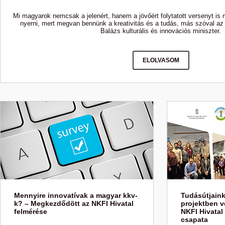
Mi magyarok nemcsak a jelenért, hanem a jövőért folytatott versenyt is 
nyerni, mert megvan bennünk a kreativitás és a tudás, más szóval az
Balázs kulturális és innovációs miniszter.
ELOLVASOM
Mennyire innovatívak a magyar kkv-
Tudásútjaink
k? – Megkezdődött az NKFI Hivatal
projektben v
felmérése
NKFI Hivatal
csapata