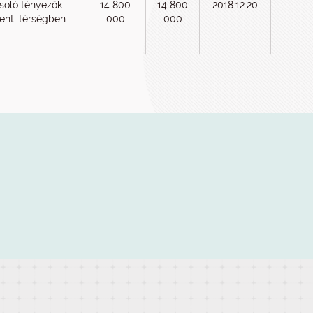
soló tényezők
14 800
14 800
2018.12.20
enti térségben
000
000