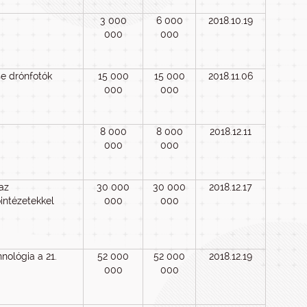
3 000
6 000
2018.10.19
000
000
se drónfotók
15 000
15 000
2018.11.06
000
000
8 000
8 000
2018.12.11
000
000
az
30 000
30 000
2018.12.17
intézetekkel
000
000
ológia a 21.
52 000
52 000
2018.12.19
000
000