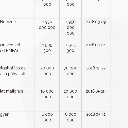
000
000
s Nemzeti
1 950
1 950
2018.03.09.
000 000
000
000
ban végzett
1 505
1 505
2018.04.04.
sa (TEMFA)
300
300
olgáltatása az
70 000
70 000
2018.05.22.
ású pályázati
000
000
álat malignus
10 000
10 000
2018.05.29.
000
000
tgyár
6 000
6 000
2018.05.31.
000
000