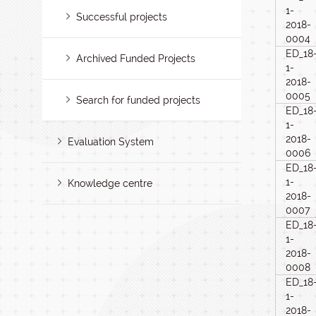
1-
Successful projects
2018-
0004
ED_18
Archived Funded Projects
1-
2018-
0005
Search for funded projects
ED_18
1-
2018-
Evaluation System
0006
ED_18
1-
Knowledge centre
2018-
0007
ED_18
1-
2018-
0008
ED_18
1-
2018-