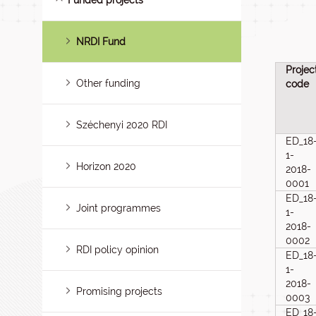
Funded projects
NRDI Fund
Projec
Other funding
code
Széchenyi 2020 RDI
ED_18
1-
Horizon 2020
2018-
0001
ED_18
Joint programmes
1-
2018-
0002
RDI policy opinion
ED_18
1-
2018-
Promising projects
0003
ED_18