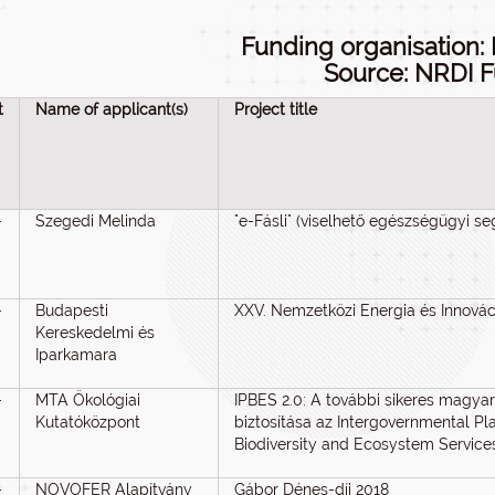
Funding organisation: 
Source: NRDI 
t
Name of applicant(s)
Project title
-
Szegedi Melinda
"e-Fásli" (viselhető egészségügyi s
-
Budapesti
XXV. Nemzetközi Energia és Innová
Kereskedelmi és
Iparkamara
-
MTA Ökológiai
IPBES 2.0: A további sikeres magyar
Kutatóközpont
biztosítása az Intergovernmental Pl
Biodiversity and Ecosystem Servic
-
NOVOFER Alapítvány
Gábor Dénes-díj 2018