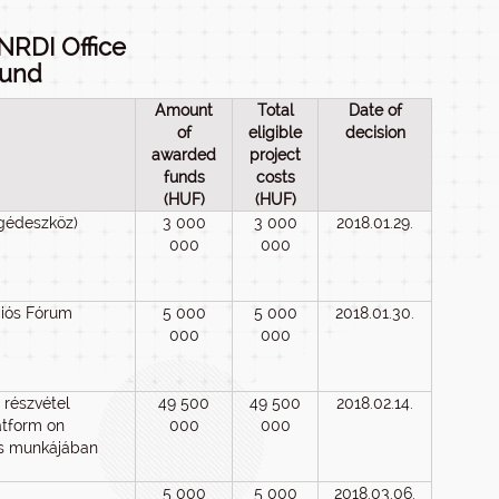
NRDI Office
Fund
Amount
Total
Date of
of
eligible
decision
awarded
project
funds
costs
(HUF)
(HUF)
egédeszköz)
3 000
3 000
2018.01.29.
000
000
ciós Fórum
5 000
5 000
2018.01.30.
000
000
 részvétel
49 500
49 500
2018.02.14.
atform on
000
000
es munkájában
5 000
5 000
2018.03.06.