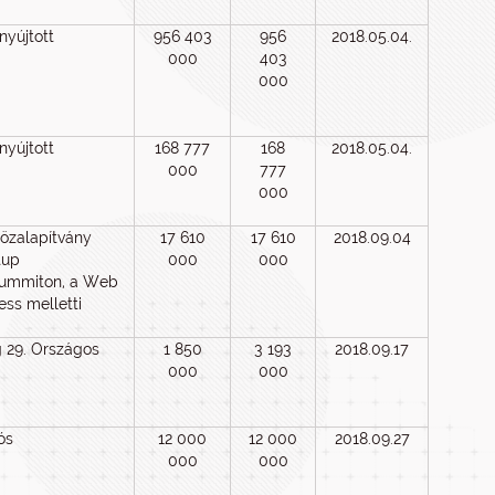
 nyújtott
956 403
956
2018.05.04.
000
403
000
 nyújtott
168 777
168
2018.05.04.
000
777
000
Közalapítvány
17 610
17 610
2018.09.04
tup
000
000
Summiton, a Web
ss melletti
 29. Országos
1 850
3 193
2018.09.17
000
000
ós
12 000
12 000
2018.09.27
000
000