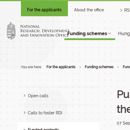
For the applicants
About the office
RS
Funding schemes
Hunga
You are here:
For the applicants
Funding schemes
Fund
Pu
Open calls
th
Calls to foster RDI
07 Sep