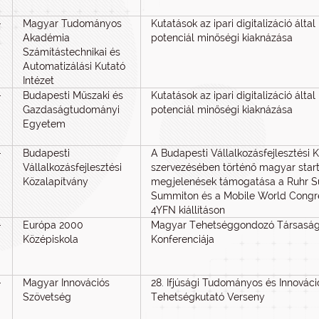
-
Magyar Tudományos
Kutatások az ipari digitalizáció által
Akadémia
potenciál minőségi kiaknázása
Számítástechnikai és
Automatizálási Kutató
Intézet
-
Budapesti Műszaki és
Kutatások az ipari digitalizáció által
Gazdaságtudományi
potenciál minőségi kiaknázása
Egyetem
-
Budapesti
A Budapesti Vállalkozásfejlesztési 
Vállalkozásfejlesztési
szervezésében történő magyar star
Közalapítvány
megjelenések támogatása a Ruhr 
Summiton és a Mobile World Congre
4YFN kiállításon
-
Európa 2000
Magyar Tehetséggondozó Társaság
Középiskola
Konferenciája
-
Magyar Innovációs
28. Ifjúsági Tudományos és Innováci
Szövetség
Tehetségkutató Verseny