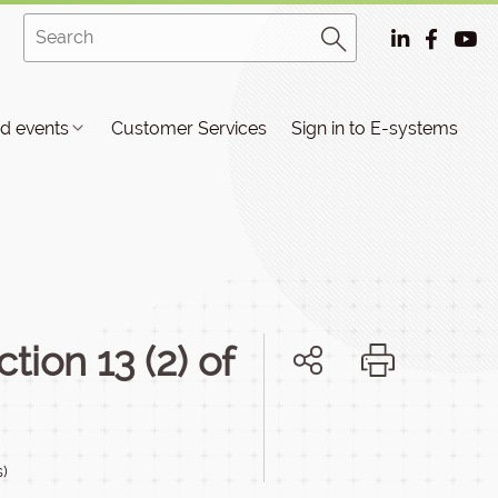
d events
Customer Services
Sign in to E-systems
tion 13 (2) of
s)