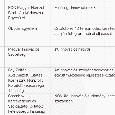
-
EOQ Magyar Nemzeti
Minőség- Innováció 2018
Bizottság Közhasznú
Egyesület
-
Óbudai Egyetem
Ortofoto és 3D terepmodell készíté
alapján fotogrammetriai eljárással
-
Magyar Innovációs
27. innovációs nagydíj
Szövetség
-
Bay Zoltán
Az innovációs szolgáltatásokhoz és 
Alkalmazott Kutatási
együttműködések fejlesztése kutató
Közhasznú Nonprofit
Korlátolt Felelősségű
Társaság
-
Greenbox
NOVUM- Innováció, tudomány , techn
Kereskedelmi és
században
Szolgáltató Korlátolt
Felelősségű Társaság