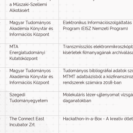
a Műszaki-Szellemi
Alkotásért
-
Magyar Tudományos
Elektronikus Információszolgáltatá
Akadémia Könyvtár és
Program (EISZ Nemzeti Program)
Információs Központ
-
MTA
Transzmissziós elektronmikroszkóp
Energiatudományi
kísérletek filmanyagának archiválá
Kutatóközpont
-
Magyar Tudományos
Tudományos bibliográfiai adatok sz
Akadémia Könyvtár és
MTMT adatbázisból a közfinanszíroz
Információs Központ
rendszerek számára 2018-ban
-
Szegedi
Molekuláris lézer-ujjlenyomat vizsg
Tudományegyetem
daganatokban
-
The Connect East
Hackathon-in-a-Box - A kreatív ötle
Incubator Zrt.