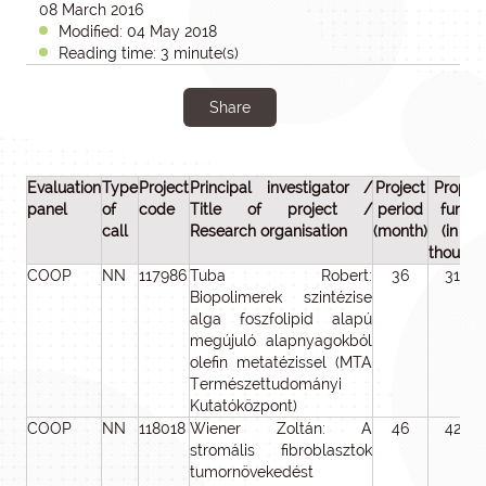
08 March 2016
Modified: 04 May 2018
Reading time: 3 minute(s)
Share
Evaluation
Type
Project
Principal investigator /
Project
Propos
panel
of
code
Title of project /
period
fundi
call
Research organisation
(month)
(in H
thousan
COOP
NN
117986
Tuba Robert:
36
31 94
Biopolimerek szintézise
alga foszfolipid alapú
megújuló alapnyagokból
olefin metatézissel (MTA
Természettudományi
Kutatóközpont)
COOP
NN
118018
Wiener Zoltán: A
46
42 92
stromális fibroblasztok
tumornövekedést