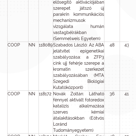
elősegítő aktivációjában
szerepet játszó új
parakrin kommunikációs
mechanizmusok
vizsgálata humán
vastagbélrákban
(Semmelweis Egyetem)
COOP
NN
118089
Szabados László: Az ABA
48
43 99
jelátvitel epigenetikai
szabályozása: a ZFP3
cink ujj fehérje szerepe a
kromatin szerkezet
szabályozásában (MTA
Szegedi Biológiai
Kutatóközpont)
COOP
NN
118172
Novák Zoltán: Látható
36
41 70
fénnyel aktivált fotoredox
katalízis alkalmazása
szerves kémiai
átalakításokban (Eötvös
Loránd
Tudományegyetem)