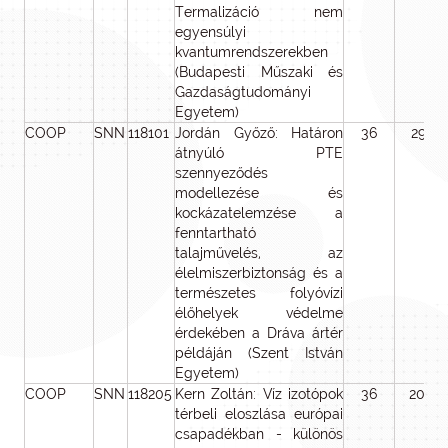
Termalizáció nem
egyensúlyi
kvantumrendszerekben
(Budapesti Műszaki és
Gazdaságtudományi
Egyetem)
COOP
SNN
118101
Jordán Győző: Határon
36
29 19
átnyúló PTE
szennyeződés
modellezése és
kockázatelemzése a
fenntartható
talajművelés, az
élelmiszerbiztonság és a
természetes folyóvízi
élőhelyek védelme
érdekében a Dráva ártér
példáján (Szent István
Egyetem)
COOP
SNN
118205
Kern Zoltán: Víz izotópok
36
20 97
térbeli eloszlása európai
csapadékban - különös