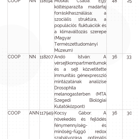
COOP
NN
118194
Moskát Csaba: Egy
48
25 72
költésparazita madárfaj
forráskihasználása: a
szociális struktúra, a
populációs fluktuációk és
a klímaváltozás szerepe
(Magyar
Természettudományi
Múzeum)
COOP
NN
118207
Andó István: A
36
33 00
vérsejtkompartmentumok
és a sejt közvetítette
immunitás génexpresszió
mintázatának analízise
Drosophila
melanogasterben (MTA
Szegedi Biológiai
Kutatóközpont)
COOP
ANN
117949
Kocsy Gábor: A
36
30 53
növekedés és fejlődés
fénymennyiség- és
minőség-függő redox
szabályozása optimális