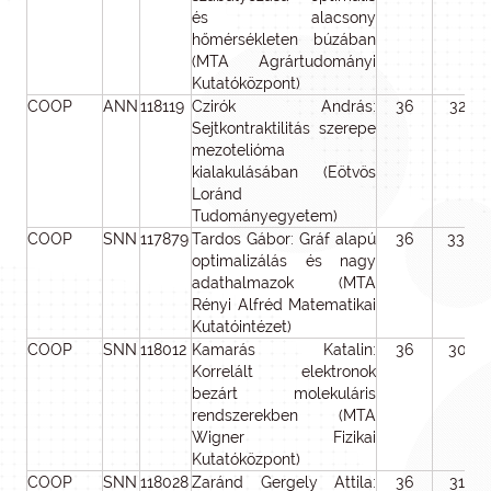
és alacsony
hőmérsékleten búzában
(MTA Agrártudományi
Kutatóközpont)
COOP
ANN
118119
Czirók András:
36
32 98
Sejtkontraktilitás szerepe
mezotelióma
kialakulásában (Eötvös
Loránd
Tudományegyetem)
COOP
SNN
117879
Tardos Gábor: Gráf alapú
36
33 00
optimalizálás és nagy
adathalmazok (MTA
Rényi Alfréd Matematikai
Kutatóintézet)
COOP
SNN
118012
Kamarás Katalin:
36
30 77
Korrelált elektronok
bezárt molekuláris
rendszerekben (MTA
Wigner Fizikai
Kutatóközpont)
COOP
SNN
118028
Zaránd Gergely Attila:
36
31 00