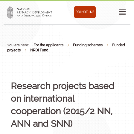
RDI HOTLINE
You are here:
For the applicants
Funding schemes
Funded
projects
NRDI Fund
Research projects based
on international
cooperation (2015/2 NN,
ANN and SNN)