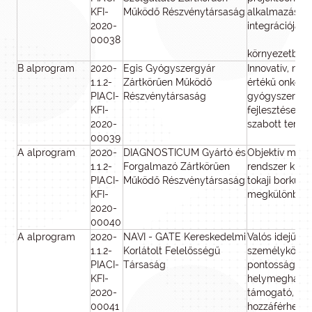
KFI-
Működő Részvénytársaság
alkalmazás fe
2020-
integrációja n
00038
környezetbe
B alprogram
2020-
Egis Gyógyszergyár
Innovatív, na
1.1.2-
Zártkörűen Működő
értékű onkológ
PIACI-
Részvénytársaság
gyógyszerkés
KFI-
fejlesztése s
2020-
szabott teráp
00039
A alprogram
2020-
DIAGNOSTICUM Gyártó és
Objektív minős
1.1.2-
Forgalmazó Zártkörűen
rendszer kido
PIACI-
Működő Részvénytársaság
tokaji borkül
KFI-
megkülönbözt
2020-
00040
A alprogram
2020-
NAVI - GATE Kereskedelmi
Valós idejű es
1.1.2-
Korlátolt Felelősségű
személyköveté
PIACI-
Társaság
pontosságú be
KFI-
helymeghatár
2020-
támogató, szé
00041
hozzáférhető 