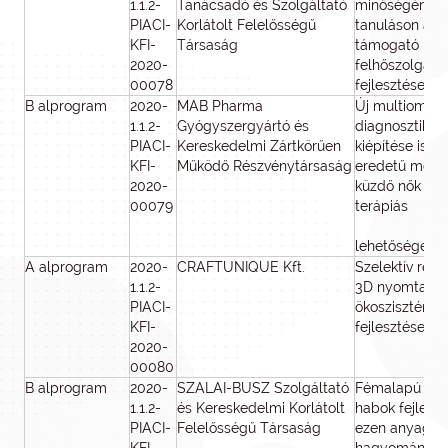
1.1.2-
Tanácsadó és Szolgáltató
minőségének 
PIACI-
Korlátolt Felelősségű
tanuláson alap
KFI-
Társaság
támogató mér
2020-
felhőszolgált
00078
fejlesztése
B alprogram
2020-
MAB Pharma
Új multiomikai
1.1.2-
Gyógyszergyártó és
diagnosztikai 
PIACI-
Kereskedelmi Zártkörűen
kiépítése isme
KFI-
Működő Részvénytársaság
eredetű medd
2020-
küzdő nők viz
00079
terápiás
lehetőségeine
A alprogram
2020-
CRAFTUNIQUE Kft.
Szelektív réte
1.1.2-
3D nyomtató 
PIACI-
ökoszisztéma 
KFI-
fejlesztése
2020-
00080
B alprogram
2020-
SZALAI-BUSZ Szolgáltató
Fémalapú kom
1.1.2-
és Kereskedelmi Korlátolt
habok fejleszt
PIACI-
Felelősségű Társaság
ezen anyagok