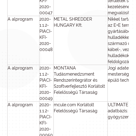
KFI-
területek sug
2020-
kezelésének
00047
megvalósítás
A alprogram
2020-
METAL SHREDDER
Nikkel tartalo
1.1.2-
HUNGARY Kft.
az E+E termé
PIACI-
gyártásából é
KFI-
hulladékkezel
2020-
származó rézt
00048
kábel-, vezeté
hulladékok ko
feldolgozásáv
A alprogram
2020-
MONTANA
Jogi adatelem
1.1.2-
Tudásmenedzsment
mesterséges i
PIACI-
Rendszerintegrátor és
épülő technol
KFI-
Szoftverfejlesztő Korlátolt
2020-
Felelősségű Társaság
00049
A alprogram
2020-
mcule.com Korlátolt
ULTIMATE 2.0 
1.1.2-
Felelősségű Társaság
adatbázis: új 
PIACI-
gyógyszerkut
KFI-
2020-
00050