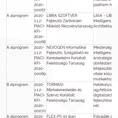
2020-
platform fejle
00067
A alprogram
2020-
LIBRA SZOFTVER
LiiSA – LIBRA 
1.1.2-
Fejlesztő Zártkörűen
Intelligens Sz
PIACI-
Működő Részvénytársaság
Architektúra
KFI-
2020-
00068
A alprogram
2020-
NEXOGEN Informatikai
Mesterséges
1.1.2-
Fejlesztő, Szolgáltató és
intelligenciáv
PIACI-
Kereskedelmi Korlátolt
árstratégiai
KFI-
Felelősségű Társaság
döntéstámoga
2020-
kifejlesztése 
00069
vitele közúti f
munkákhoz
B alprogram
2020-
TORMÁSI
Hatékonyságo
1.1.2-
Márkakereskedés és
ügyfélbizalmat
PIACI-
Szervíz Korlátolt
digitalizáció
KFI-
Felelősségű Társaság
fejlesztése a 
2020-
nél
00070
A alprogram
2020-
FLEX-PS 93 Ipari
Folyadék alap