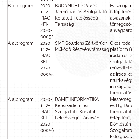
B alprogram
2020-
BUDAMOBIL-CARGO
Haszonjárműv
1.1.2-
Járműipari és Szolgáltató
felépítményé
PIACI-
Korlátolt Felelősségű
alvázának
KFI-
Társaság
tömegcsökken
2020-
anyagpárosítá
00052
A alprogram
2020-
SMP Solutions Zártkörűen
Okosiroda int
1.1.2-
Működő Részvénytársaság
platform fejle
PIACI-
irodaházi „oko
KFI-
szolgáltatáso
2020-
működtetése é
00055
az irodai és ot
munkavégzés
intelligencia v
támogatásáva
A alprogram
2020-
DAMIT INFORMATIKA
Mesterséges I
1.1.2-
Kereskedelmi és
és Big Data e
PIACI-
Szolgáltató Korlátolt
támogatott, M
KFI-
Felelősségű Társaság
felépítésű, IT
2020-
Döntéstámog
00056
Szolgáltatási
kidolgozása