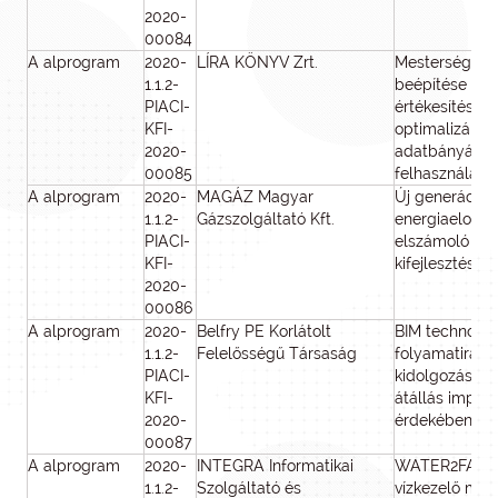
2020-
00084
A alprogram
2020-
LÍRA KÖNYV Zrt.
Mesterséges i
1.1.2-
beépítése a k
PIACI-
értékesítés
KFI-
optimalizálás
2020-
adatbányászat
00085
felhasználásá
A alprogram
2020-
MAGÁZ Magyar
Új generációs
1.1.2-
Gázszolgáltató Kft.
energiaeloszt
PIACI-
elszámoló ren
KFI-
kifejlesztése
2020-
00086
A alprogram
2020-
Belfry PE Korlátolt
BIM technológ
1.1.2-
Felelősségű Társaság
folyamatirányí
PIACI-
kidolgozása a 
KFI-
átállás imple
2020-
érdekében
00087
A alprogram
2020-
INTEGRA Informatikai
WATER2FARM 
1.1.2-
Szolgáltató és
vízkezelő me