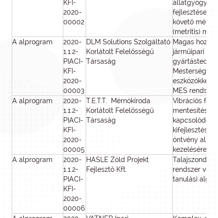
KFI-
állatgyógyász
2020-
fejlesztése te
00002
követő méhgy
(metritis) me
A alprogram
2020-
DLM Solutions Szolgáltató
Magas hozzáa
1.1.2-
Korlátolt Felelősségű
járműipari alk
PIACI-
Társaság
gyártástechno
KFI-
Mesterséges I
2020-
eszközökkel t
00003
MES rendszer
A alprogram
2020-
T.E.T.T. Mérnökiroda
Vibrációs fesz
1.1.2-
Korlátolt Felelősségű
mentesítési el
PIACI-
Társaság
kapcsolódó di
KFI-
kifejlesztése p
2020-
öntvény alkat
00005
kezelésére
A alprogram
2020-
HASLE Zöld Projekt
Talajszondás 
1.1.2-
Fejlesztő Kft.
rendszer vezé
PIACI-
tanulási algor
KFI-
2020-
00006