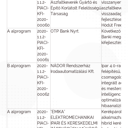
1.1.2-
Aszfaltkeverék Gyártó és
visszanyert as
PIACI-
Építő Korlátolt Felelősségű
aszfaltkeveré
KFI-
Társaság
visszaadagol
2020-
fejlesztése ke
00060
Hódút Freeway
A alprogram
2020-
OTP Bank Nyrt.
Következő gen
1.1.2-
Banki megold
PIACI-
kifejlesztése
KFI-
2020-
00061
B alprogram
2020-
NÁDOR Rendszerház
Ipar 4.0-ra ép
1.1.2-
Irodaautomatizálási Kft.
felépítésű, ipa
PIACI-
csomagológép
KFI-
integrált ada
2020-
és mesterség
00062
intelligenciár
optimalizáláss
hibaanalízisse
A alprogram
2020-
"EMIKA"
Kerékpárokba
1.1.2-
ELEKTROMECHANIKAI
alkalmazható
PIACI-
IPARI ÉS KERESKEDELMI
hibrid keréka