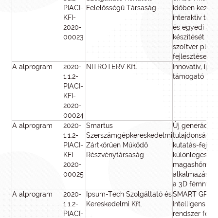
PIACI-
Felelősségű Társaság
időben kezelő
KFI-
interaktív tere
2020-
és egyedi alk
00023
készítését leh
szoftver plat
fejlesztése
A alprogram
2020-
NITROTERV Kft.
Innovatív, ipar
1.1.2-
támogató ren
PIACI-
KFI-
2020-
00024
A alprogram
2020-
Smartus
Új generációs,
1.1.2-
Szerszámgépkereskedelmi
tulajdonságú 
PIACI-
Zártkörűen Működő
kutatás-fejles
KFI-
Részvénytársaság
különleges
2020-
magashőmérs
00025
alkalmazásokh
a 3D fémnyo
A alprogram
2020-
Ipsum-Tech Szolgáltató és
SMART GREE
1.1.2-
Kereskedelmi Kft.
Intelligens s
PIACI-
rendszer fejle