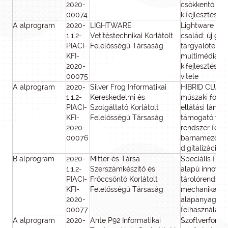
2020-
csökkentő ene
00074
kifejlesztése
A alprogram
2020-
LIGHTWARE
Lightware Ta
1.1.2-
Vetítéstechnikai Korlátolt
család: új gen
PIACI-
Felelősségű Társaság
tárgyalóterme
KFI-
multimédiás r
2020-
kifejlesztése 
00075
vitele
A alprogram
2020-
Silver Frog Informatikai
HIBRID CLUSTER
1.1.2-
Kereskedelmi és
műszaki folya
PIACI-
Szolgáltató Korlátolt
ellátási lánc r
KFI-
Felelősségű Társaság
támogató válla
2020-
rendszer fejle
00076
barnamezős ip
digitalizációs
B alprogram
2020-
Mitter és Társa
Speciális fröc
1.1.2-
Szerszámkészítő és
alapú innovat
PIACI-
Fröccsöntő Korlátolt
tárolórendsze
KFI-
Felelősségű Társaság
mechanikailag
2020-
alapanyag
00077
felhasználásá
A alprogram
2020-
Ante P92 Informatikai
Szoftverforrá