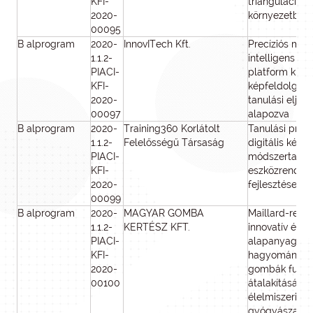
KFI-
trianguláció ip
2020-
környezetben
00095
B alprogram
2020-
InnovITech Kft.
Precíziós met
1.1.2-
intelligens m
PIACI-
platform kiala
KFI-
képfeldolgozá
2020-
tanulási eljár
00097
alapozva
B alprogram
2020-
Training360 Korlátolt
Tanulási profil
1.1.2-
Felelősségű Társaság
digitális kész
PIACI-
módszertanok 
KFI-
eszközrendsz
2020-
fejlesztése
00099
B alprogram
2020-
MAGYAR GOMBA
Maillard-reak
1.1.2-
KERTÉSZ KFT.
innovatív élel
PIACI-
alapanyagok 
KFI-
hagyományos 
2020-
gombák funkci
00100
átalakításával
élelmiszeripar
gyógyászati c