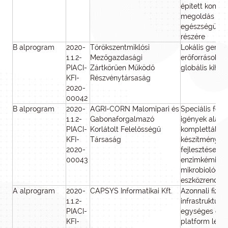
épített komp
megoldás kife
egészségügyi
részére
B alprogram
2020-
Törökszentmiklósi
Lokális geneti
1.1.2-
Mezőgazdasági
erőforrások f
PIACI-
Zártkörűen Működő
globális kihív
KFI-
Részvénytársaság
2020-
00042
B alprogram
2020-
AGRI-CORN Malomipari és
Speciális fogy
1.1.2-
Gabonaforgalmazó
igények alapjá
PIACI-
Korlátolt Felelősségű
komplettált g
KFI-
Társaság
készítmények 
2020-
fejlesztése eg
00043
enzimkémiai é
mikrobiológia
eszközrendsze
A alprogram
2020-
CAPSYS Informatikai Kft.
Azonnali fizeté
1.1.2-
infrastruktúrá
PIACI-
egységes digit
KFI-
platform létr