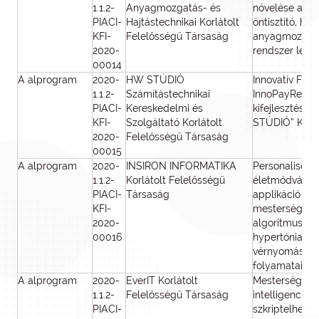
1.1.2-
Anyagmozgatás- és
növelése aut
PIACI-
Hajtástechnikai Korlátolt
öntisztító, hig
KFI-
Felelősségű Társaság
anyagmozgat
2020-
rendszer létr
00014
A alprogram
2020-
HW STÚDIÓ
Innovatív Fize
1.1.2-
Számítástechnikai
InnoPayReques
PIACI-
Kereskedelmi és
kifejlesztése 
KFI-
Szolgáltató Korlátolt
STÚDIÓ” Kft-n
2020-
Felelősségű Társaság
00015
A alprogram
2020-
INSIRON INFORMATIKA
Personalised
1.1.2-
Korlátolt Felelősségű
életmódváltá
PIACI-
Társaság
applikáció fej
KFI-
mesterséges i
2020-
algoritmus seg
00016
hypertónia (
vérnyomás) pr
folyamataiba
A alprogram
2020-
EverIT Korlátolt
Mesterséges
1.1.2-
Felelősségű Társaság
intelligenciáv
PIACI-
szkriptelhető