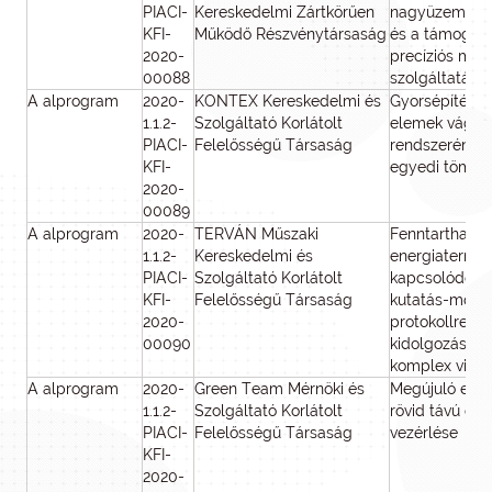
PIACI-
Kereskedelmi Zártkörűen
nagyüzemi al
KFI-
Működő Részvénytársaság
és a támogató
2020-
precíziós me
00088
szolgáltatás f
A alprogram
2020-
KONTEX Kereskedelmi és
Gyorsépítésű 
1.1.2-
Szolgáltató Korlátolt
elemek vágók
PIACI-
Felelősségű Társaság
rendszerének 
KFI-
egyedi tömeg
2020-
00089
A alprogram
2020-
TERVÁN Műszaki
Fenntartható 
1.1.2-
Kereskedelmi és
energiaterme
PIACI-
Szolgáltató Korlátolt
kapcsolódó kr
KFI-
Felelősségű Társaság
kutatás-módsz
2020-
protokollrend
00090
kidolgozása t
komplex vizsg
A alprogram
2020-
Green Team Mérnöki és
Megújuló ener
1.1.2-
Szolgáltató Korlátolt
rövid távú elő
PIACI-
Felelősségű Társaság
vezérlése
KFI-
2020-