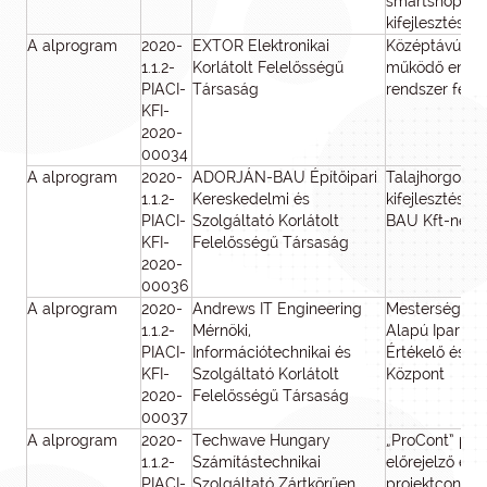
smartshop pl
kifejlesztése
A alprogram
2020-
EXTOR Elektronikai
Középtávú opt
1.1.2-
Korlátolt Felelősségű
működő energi
PIACI-
Társaság
rendszer fejle
KFI-
2020-
00034
A alprogram
2020-
ADORJÁN-BAU Építőipari
Talajhorgony
1.1.2-
Kereskedelmi és
kifejlesztése
PIACI-
Szolgáltató Korlátolt
BAU Kft-nél
KFI-
Felelősségű Társaság
2020-
00036
A alprogram
2020-
Andrews IT Engineering
Mesterséges I
1.1.2-
Mérnöki,
Alapú Ipari Bi
PIACI-
Információtechnikai és
Értékelő és Mű
KFI-
Szolgáltató Korlátolt
Központ
2020-
Felelősségű Társaság
00037
A alprogram
2020-
Techwave Hungary
„ProCont” pro
1.1.2-
Számítástechnikai
előrejelző és
PIACI-
Szolgáltató Zártkörűen
projektcontrol