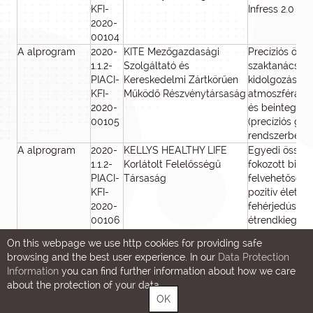
KFI-
Infress 2.0 - f
2020-
00104
A alprogram
2020-
KITE Mezőgazdasági
Precíziós öntö
1.1.2-
Szolgáltató és
szaktanácsad
PIACI-
Kereskedelmi Zártkörűen
kidolgozása a
KFI-
Működő Részvénytársaság
atmoszféra mo
2020-
és beintegrál
00105
(precíziós ga
rendszerbe)
A alprogram
2020-
KELLYS HEALTHY LIFE
Egyedi összet
1.1.2-
Korlátolt Felelősségű
fokozott bioló
PIACI-
Társaság
felvehetőségű
KFI-
pozitív élettan
2020-
fehérjedús
00106
étrendkiegész
tápszerek kife
On this webpage we use http cookies for providing safe
biokémiai
browsing and the best user experience. In our
Data Protection
modellkísérle
Information
you can find further information about how we care
humánklinikai 
about the protection of your data.
alapozva
OK
A alprogram
2020-
HEALTHWARE Tanácsadó
e-Xpert egés