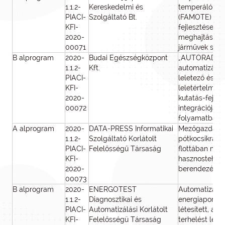
1.1.2-
Kereskedelmi és
temperáló eg
PIACI-
Szolgáltató Bt.
(FAMOTE) kut
KFI-
fejlesztése e
2020-
meghajtású kö
00071
járművek szá
B alprogram
2020-
Budai Egészségközpont
„AUTORAD” in
1.1.2-
Kft.
automatizált 
PIACI-
leletező és viz
KFI-
leletértelmez
2020-
kutatás-fejles
00072
integrációja a
folyamatba
A alprogram
2020-
DATA-PRESS Informatikai
Mezőgazdasá
1.1.2-
Szolgáltató Korlátolt
pótkocsikra sz
PIACI-
Felelősségű Társaság
flottában men
KFI-
hasznosteher
2020-
berendezés ki
00073
B alprogram
2020-
ENERGOTEST
Automatizált
1.1.2-
Diagnosztikai és
energiapontok
PIACI-
Automatizálási Korlátolt
létesített, a k
KFI-
Felelősségü Társaság
terhelést lén