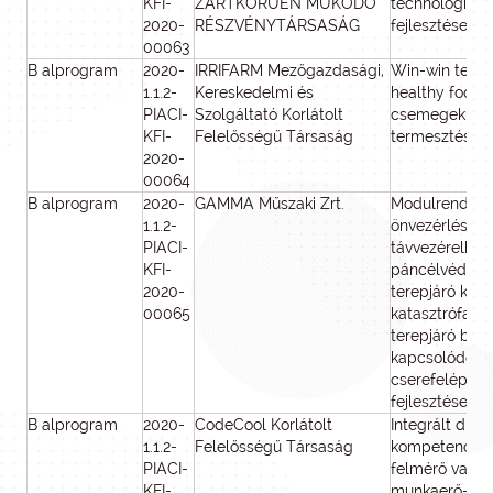
KFI-
ZÁRTKÖRŰEN MŰKÖDŐ
technológia k
2020-
RÉSZVÉNYTÁRSASÁG
fejlesztése
00063
B alprogram
2020-
IRRIFARM Mezőgazdasági,
Win-win techn
1.1.2-
Kereskedelmi és
healthy food
PIACI-
Szolgáltató Korlátolt
csemegekukor
KFI-
Felelősségű Társaság
termesztésbe
2020-
00064
B alprogram
2020-
GAMMA Műszaki Zrt.
Modulrendsze
1.1.2-
önvezérlésre 
PIACI-
távvezérelhet
KFI-
páncélvédetts
2020-
terepjáró kato
00065
katasztrófavé
terepjáró báz
kapcsolódó
cserefelépít
fejlesztése
B alprogram
2020-
CodeCool Korlátolt
Integrált digitá
1.1.2-
Felelősségű Társaság
kompetencia f
PIACI-
felmérő valam
KFI-
munkaerő-köz