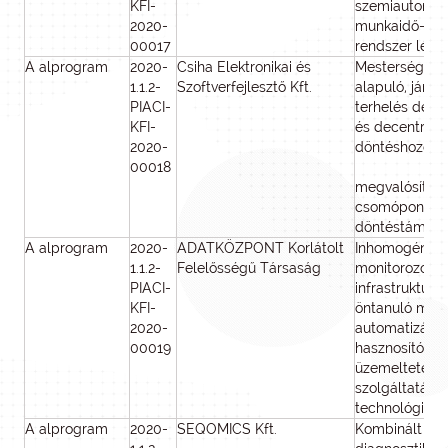
KFI-
szemiautomat
2020-
munkaidő-me
00017
rendszer létr
A alprogram
2020-
Csiha Elektronikai és
Mesterséges i
1.1.2-
Szoftverfejlesztő Kft.
alapuló, járm
PIACI-
terhelés dete
KFI-
és decentraliz
2020-
döntéshozó há
00018
megvalósított
csomópont
döntéstámoga
A alprogram
2020-
ADATKÖZPONT Korlátolt
Inhomogén m
1.1.2-
Felelősségű Társaság
monitorozott
PIACI-
infrastruktúrár
KFI-
öntanuló men
2020-
automatizáció
00019
hasznosító
üzemeltetést
szolgáltatás (
technológia) k
A alprogram
2020-
SEQOMICS Kft.
Kombinált riz