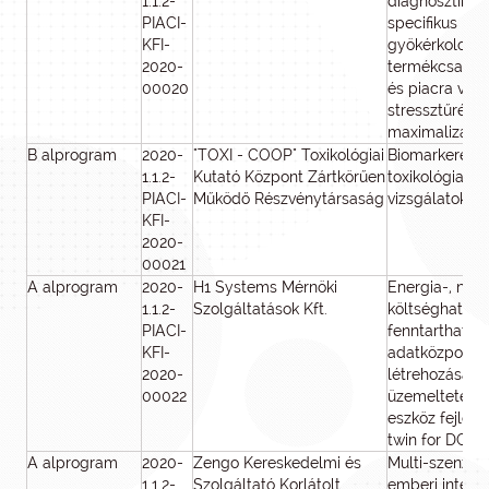
1.1.2-
diagnosztika 
PIACI-
specifikus mik
KFI-
gyökérkoloniz
2020-
termékcsalád 
00020
és piacra vitel
stressztűrés
maximalizálás
B alprogram
2020-
"TOXI - COOP" Toxikológiai
Biomarkerek f
1.1.2-
Kutató Központ Zártkörűen
toxikológiai é
PIACI-
Működő Részvénytársaság
vizsgálatokho
KFI-
2020-
00021
A alprogram
2020-
H1 Systems Mérnöki
Energia-, nye
1.1.2-
Szolgáltatások Kft.
költséghaték
PIACI-
fenntartható
KFI-
adatközponto
2020-
létrehozását 
00022
üzemeltetésé
eszköz fejlesz
twin for DC en
A alprogram
2020-
Zengo Kereskedelmi és
Multi-szenzor 
1.1.2-
Szolgáltató Korlátolt
emberi interak