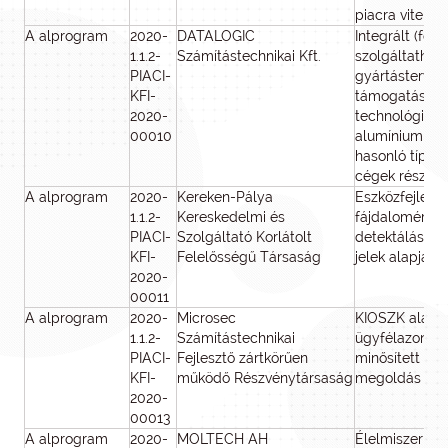
piacra vitele
A alprogram
2020-
DATALOGIC
Integrált (felh
1.1.2-
Számítástechnikai Kft.
szolgáltatható)
PIACI-
gyártástervez
KFI-
támogatása az
2020-
technológiát 
00010
alumínium ipa
hasonló típus
cégek részére
A alprogram
2020-
Kereken-Pálya
Eszközfejlesz
1.1.2-
Kereskedelmi és
fájdalomérzet
PIACI-
Szolgáltató Korlátolt
detektálására 
KFI-
Felelősségű Társaság
jelek alapján
2020-
00011
A alprogram
2020-
Microsec
KIOSZK alapú
1.1.2-
Számítástechnikai
ügyfélazonosí
PIACI-
Fejlesztő zártkörűen
minősített mob
KFI-
működő Részvénytársaság
megoldás
2020-
00013
A alprogram
2020-
MOLTECH AH
Élelmiszerbiz