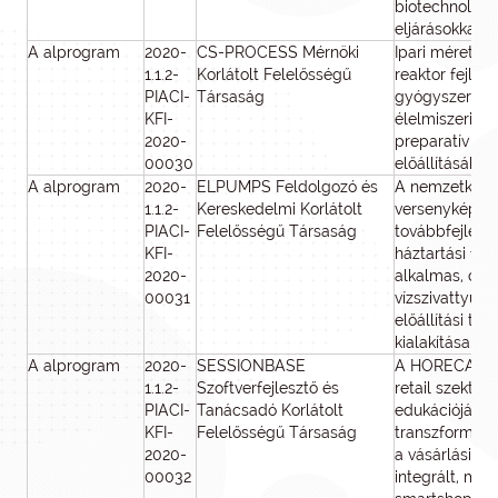
biotechnológia
eljárásokkal
A alprogram
2020-
CS-PROCESS Mérnöki
Ipari méretű 
1.1.2-
Korlátolt Felelősségű
reaktor fejles
PIACI-
Társaság
gyógyszeripar
KFI-
élelmiszeripar
2020-
preparatív an
00030
előállításához
A alprogram
2020-
ELPUMPS Feldolgozó és
A nemzetközi 
1.1.2-
Kereskedelmi Korlátolt
versenyképes,
PIACI-
Felelősségű Társaság
továbbfejleszt
KFI-
háztartási fel
2020-
alkalmas, cső
00031
vízszivattyú é
előállítási te
kialakítása.
A alprogram
2020-
SESSIONBASE
A HORECA és 
1.1.2-
Szoftverfejlesztő és
retail szektor d
PIACI-
Tanácsadó Korlátolt
edukációját é
KFI-
Felelősségű Társaság
transzformáció
2020-
a vásárlási é
00032
integrált, mo