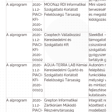
A alprogram
2020-
MOON42 RDI Informatikai
Mini vízerőmű
1.1.2-
Szolgáltató Korlátolt
tervezéséhez ú
PIACI-
Felelősségű Társaság
és megoldáso
KFI-
kidolgozása
2020-
00101
A alprogram
2020-
Cooptech Vállalkozási
SleekBot – Gép
1.1.2-
Kereskedelmi és
támogatott új
PIACI-
Szolgáltató Kft
csiszolórobot 
KFI-
szolgáltatás ki
2020-
gyógyszeripa
00102
tartályok gyá
A alprogram
2020-
AQUA-TERRA LAB Kémiai
Autonóm mobi
1.1.2-
Kereskedelmi Gyártó és
felépítésű sm
PIACI-
Szolgáltató Korlátolt
funkciókkal fe
KFI-
Felelősségű Társaság
mélységi víz
2020-
és mintázó ro
00103
fejlesztése é
kutatásainak 
A alprogram
2020-
Grepton Informatikai
Integrált repe
1.1.2-
Zártkörűen Működő
kőzettest ele
PIACI-
Részvénytársaság
modellező ren