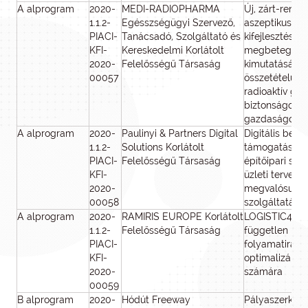
A alprogram
2020-
MEDI-RADIOPHARMA
Új, zárt-rends
1.1.2-
Egésszségügyi Szervező,
aszeptikus te
PIACI-
Tanácsadó, Szolgáltató és
kifejlesztése 
KFI-
Kereskedelmi Korlátolt
megbetegedé
2020-
Felelősségű Társaság
kimutatására 
00057
összetételű, 
radioaktív gy
biztonságos é
gazdaságos el
A alprogram
2020-
Paulinyi & Partners Digital
Digitális beru
1.1.2-
Solutions Korlátolt
támogatás - i
PIACI-
Felelősségű Társaság
építőipari szo
KFI-
üzleti tervezés
2020-
megvalósulás
00058
szolgáltatás k
A alprogram
2020-
RAMIRIS EUROPE Korlátolt
LOGISTIC4SME
1.1.2-
Felelősségű Társaság
független logi
PIACI-
folyamatirányí
KFI-
optimalizáló r
2020-
számára
00059
B alprogram
2020-
Hódút Freeway
Pályaszerkeze