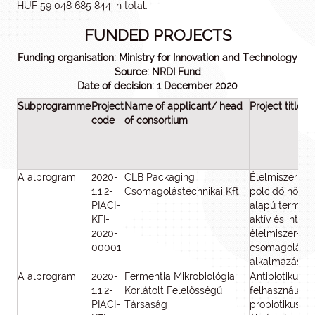
HUF 59 048 685 844 in total.
FUNDED PROJECTS
Funding organisation: Ministry for Innovation and Technology
Source: NRDI Fund
Date of decision: 1 December 2020
Subprogramme
Project
Name of applicant/ head
Project title
code
of consortium
A alprogram
2020-
CLB Packaging
Élelmiszerbiz
1.1.2-
Csomagolástechnikai Kft.
polcidő növelé
PIACI-
alapú terméke
KFI-
aktív és intell
2020-
élelmiszer-
00001
csomagoláste
alkalmazások
A alprogram
2020-
Fermentia Mikrobiológiai
Antibiotikumo
1.1.2-
Korlátolt Felelősségű
felhasználásá
PIACI-
Társaság
probiotikus