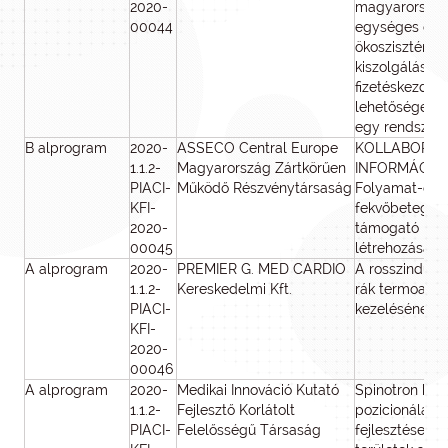
2020-
magyarország
00044
egységes európ
ökoszisztéma
kiszolgálására
fizetéskezde
lehetőségek 
egy rendszer
B alprogram
2020-
ASSECO Central Europe
KOLLABORAT
1.1.2-
Magyarország Zártkörűen
INFORMÁCIÓ
PIACI-
Működő Részvénytársaság
Folyamat-orie
KFI-
fekvőbeteg-sz
2020-
támogató med
00045
létrehozása
A alprogram
2020-
PREMIER G. MED CARDIO
A rosszindula
1.1.2-
Kereskedelmi Kft.
rák termoablá
PIACI-
kezelésének ki
KFI-
2020-
00046
A alprogram
2020-
Medikai Innováció Kutató
Spinotron keze
1.1.2-
Fejlesztő Korlátolt
pozicionálás k
PIACI-
Felelősségű Társaság
fejlesztése ér