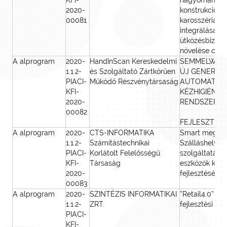
KFI-
hagyományos i
2020-
konstrukciójú
00081
karosszériae
integrálása j
ütközésbizto
növelése célj
A alprogram
2020-
HandInScan Kereskedelmi
SEMMELWEIS
1.1.2-
és Szolgáltató Zártkörűen
ÚJ GENERÁC
PIACI-
Működő Részvénytársaság
AUTOMATIZÁ
KFI-
KÉZHIGIÉNÉ
2020-
RENDSZER
00082
FEJLESZTÉS
A alprogram
2020-
CTS-INFORMATIKA
Smart megold
1.1.2-
Számítástechnikai
Szálláshely
PIACI-
Korlátolt Felelősségű
szolgáltatás
KFI-
Társaság
eszközök kuta
2020-
fejlesztésével
00083
A alprogram
2020-
SZINTÉZIS INFORMATIKAI
“Retail4.0” - k
1.1.2-
ZRT.
fejlesztési pro
PIACI-
KFI-