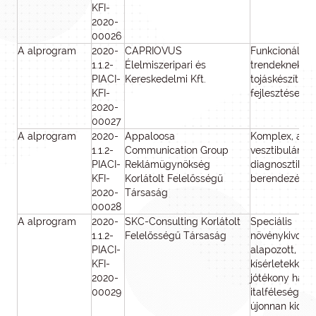
KFI-
2020-
00026
A alprogram
2020-
CAPRIOVUS
Funkcionális, 
1.1.2-
Élelmiszeripari és
trendeknek m
PIACI-
Kereskedelmi Kft.
tojáskészítmé
KFI-
fejlesztése
2020-
00027
A alprogram
2020-
Appaloosa
Komplex, a h
1.1.2-
Communication Group
vesztibuláris 
PIACI-
Reklámügynökség
diagnosztikájá
KFI-
Korlátolt Felelősségű
berendezés fe
2020-
Társaság
00028
A alprogram
2020-
SKC-Consulting Korlátolt
Speciális
1.1.2-
Felelősségű Társaság
növénykivonat
PIACI-
alapozott, in v
KFI-
kísérletekkel 
2020-
jótékony hatá
00029
italféleségek k
újonnan kidol