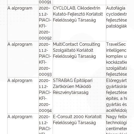
00091
A alprogram
2020-
CYCLOLAB, Ciklodextrin
Autofágia ind
1.1.2-
Kutató-Fejlesztő Korlátolt
cyclodextrin 
PIACI-
Felelősségű Társaság
fejlesztése idő
KFI-
patológiák ke
2020-
00092
A alprogram
2020-
MultiContact Consulting
TravelSec - M
1.1.2-
Szolgáltató Korlátolt
intelligenciáv
PIACI-
Felelősségű Társaság
komplex utazá
KFI-
kockázatkezel
2020-
szolgáltatási 
00093
fejlesztése
A alprogram
2020-
STRABAG Építőipari
Előregyártás é
1.1.2-
Zártkörűen Működő
gyártásirányít
PIACI-
Részvénytársaság
fejlesztése a 
KFI-
építés, a híd
2020-
gyártás és az
00094
acélfeldolgoz
A alprogram
2020-
E-Consult 2000 Korlátolt
Nagy felbon
1.1.2-
Felelősségű Társaság
technológián 
PIACI-
centiméter p