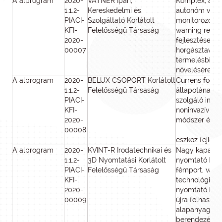
A alprogram
2020-
VATNER Ipari,
Komplex, auto
1.1.2-
Kereskedelmi és
autonóm vízm
PIACI-
Szolgáltató Korlátolt
monitorozó és
KFI-
Felelősségű Társaság
warning rends
2020-
fejlesztése ha
00007
horgásztavak
termelésbizt
növelésére
A alprogram
2020-
BELUX CSOPORT Korlátolt
Currens fog e
1.1.2-
Felelősségű Társaság
állapotának v
PIACI-
szolgáló innov
KFI-
noninvazív dia
2020-
módszer és D
00008
eszköz fejlesz
A alprogram
2020-
KVINT-R Irodatechnikai és
Nagy kapacit
1.1.2-
3D Nyomtatási Korlátolt
nyomtató hul
PIACI-
Felelősségű Társaság
fémport, vala
KFI-
technológiáj
2020-
nyomtató hull
00009
újra felhaszná
alapanyaggá 
berendezés ki