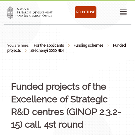
RDI HOTLINE
You are here:
For the applicants
Funding schemes
Funded
projects
Széchenyi 2020 RDI
Funded projects of the
Excellence of Strategic
R&D centres (GINOP 2.3.2-
15) call, 4st round