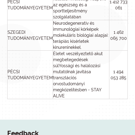
PÉCSI
1 412 733
az egészség és a
TUDOMÁNYEGYETEM
061
sportteljesítmény
szolgálatában
Neurodegeneratív és
immunológiai kórképek
SZEGEDI
1 462
molekuláris biológiai alapjai:
TUDOMÁNYEGYETEM
065 700
terápiás kísérletek
kinureninekkel.
Életet veszélyeztető akut
megbetegedések
súlYossági és halálozási
PÉCSI
mutatóInak javítása
1 494
TUDOMÁNYEGYETEM
transzlációs
053 285
orvostudományi
megközelítésben - STAY
ALIVE
Feedback