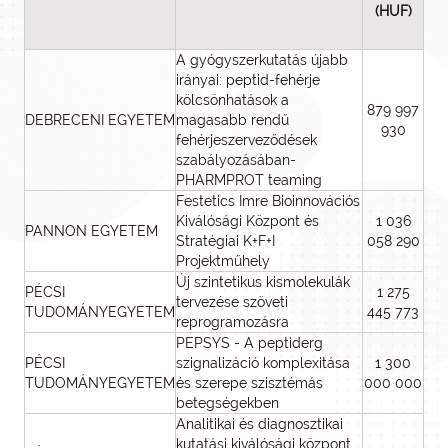
(HUF)
A gyógyszerkutatás újabb
irányai: peptid-fehérje
kölcsönhatások a
879 997
DEBRECENI EGYETEM
magasabb rendű
930
fehérjeszerveződések
szabályozásában-
PHARMPROT teaming
Festetics Imre Bioinnovációs
Kiválósági Központ és
1 036
PANNON EGYETEM
Stratégiai K+F+I
058 290
Projektműhely
Új szintetikus kismolekulák
PÉCSI
1 275
tervezése szöveti
TUDOMÁNYEGYETEM
445 773
reprogramozásra
PEPSYS - A peptiderg
PÉCSI
szignalizáció komplexitása
1 300
TUDOMÁNYEGYETEM
és szerepe szisztémás
000 000
betegségekben
Analitikai és diagnosztikai
kutatási kiválósági központ