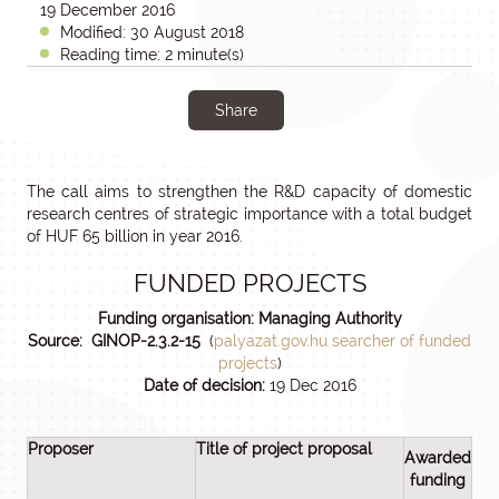
19 December 2016
Modified: 30 August 2018
Reading time: 2 minute(s)
Share
The call aims to strengthen the R&D capacity of domestic
research centres of strategic importance with a total budget
of HUF 65 billion in year 2016.
FUNDED PROJECTS
Funding organisation: Managing Authority
Source: GINOP-2.3.2-15
(
palyazat.gov.hu searcher of funded
projects
)
Date of decision:
19 Dec 2016
Proposer
Title of project proposal
Awarded
funding