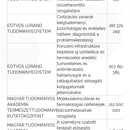
összehasonlító
vizsgálatára
Civilizációs zavarok
idegtudományi,
EÖTVÖS LORÁND
182 374
pszichológiai és örökletes
TUDOMÁNYEGYETEM
249
háttere: diagnózistól a
problémakezelésig
Korszerű infrastruktúra
kiépítése új szintetikus és
természetes eredetű
tumorellenes és
EÖTVÖS LORÁND
203 652
antimikrobális
TUDOMÁNYEGYETEM
385
hatóanyagok és a
célbajuttatást elősegítő
konjugátumaik
jellemzésére
MAGYAR TUDOMÁNYOS
Molekulakönyvtárak és
AKADÉMIA
farmakológiai célfehérjék
212 000
TERMÉSZETTUDOMÁNYI
kölcsönhatásainak
000
KUTATÓKÖZPONT
vizsgálata
A személyre szabott
MAGYAR TUDOMÁNYOS
terápiát elősegítő