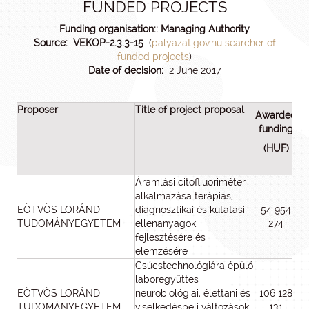
FUNDED PROJECTS
Funding organisation:: Managing Authority
Source: VEKOP-2.3.3-15
(
palyazat.gov.hu searcher of
funded projects
)
Date of decision:
2 June 2017
Proposer
Title of project proposal
Awarded
funding
(HUF)
Áramlási citofliuoriméter
alkalmazása terápiás,
EÖTVÖS LORÁND
diagnosztikai és kutatási
54 954
TUDOMÁNYEGYETEM
ellenanyagok
274
fejlesztésére és
elemzésére
Csúcstechnológiára épülő
laboregyüttes
EÖTVÖS LORÁND
neurobiológiai, élettani és
106 128
TUDOMÁNYEGYETEM
viselkedésbeli változások
131