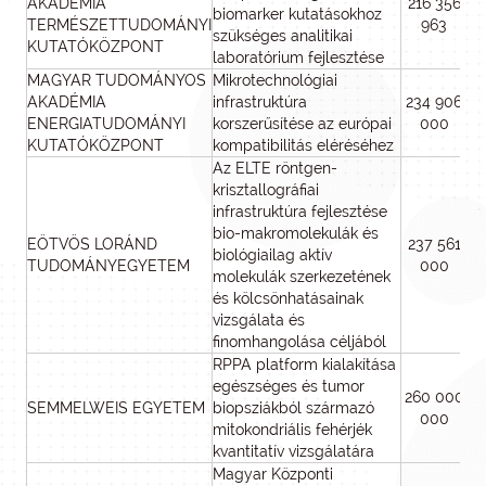
AKADÉMIA
216 356
biomarker kutatásokhoz
TERMÉSZETTUDOMÁNYI
963
szükséges analitikai
KUTATÓKÖZPONT
laboratórium fejlesztése
MAGYAR TUDOMÁNYOS
Mikrotechnológiai
AKADÉMIA
infrastruktúra
234 906
ENERGIATUDOMÁNYI
korszerűsítése az európai
000
KUTATÓKÖZPONT
kompatibilitás eléréséhez
Az ELTE röntgen-
krisztallográfiai
infrastruktúra fejlesztése
bio-makromolekulák és
EÖTVÖS LORÁND
237 561
biológiailag aktív
TUDOMÁNYEGYETEM
000
molekulák szerkezetének
és kölcsönhatásainak
vizsgálata és
finomhangolása céljából
RPPA platform kialakítása
egészséges és tumor
260 000
SEMMELWEIS EGYETEM
biopsziákból származó
000
mitokondriális fehérjék
kvantitatív vizsgálatára
Magyar Központi