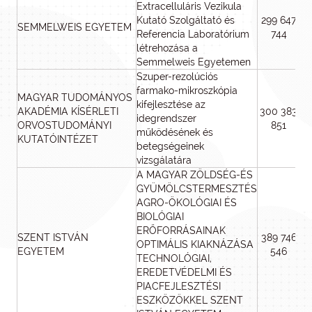
Extracelluláris Vezikula
Kutató Szolgáltató és
299 647
SEMMELWEIS EGYETEM
Referencia Laboratórium
744
létrehozása a
Semmelweis Egyetemen
Szuper-rezolúciós
farmako-mikroszkópia
MAGYAR TUDOMÁNYOS
kifejlesztése az
AKADÉMIA KÍSÉRLETI
300 383
idegrendszer
ORVOSTUDOMÁNYI
851
működésének és
KUTATÓINTÉZET
betegségeinek
vizsgálatára
A MAGYAR ZÖLDSÉG-ÉS
GYÜMÖLCSTERMESZTÉS
AGRO-ÖKOLÓGIAI ÉS
BIOLÓGIAI
ERŐFORRÁSAINAK
SZENT ISTVÁN
389 746
OPTIMÁLIS KIAKNÁZÁSA
EGYETEM
546
TECHNOLÓGIAI,
EREDETVÉDELMI ÉS
PIACFEJLESZTÉSI
ESZKÖZÖKKEL SZENT