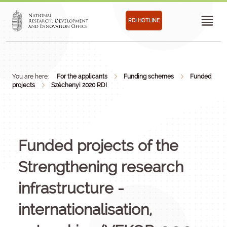
RDI HOTLINE
You are here:
For the applicants
Funding schemes
Funded
projects
Széchenyi 2020 RDI
Funded projects of the
Strengthening research
infrastructure -
internationalisation,