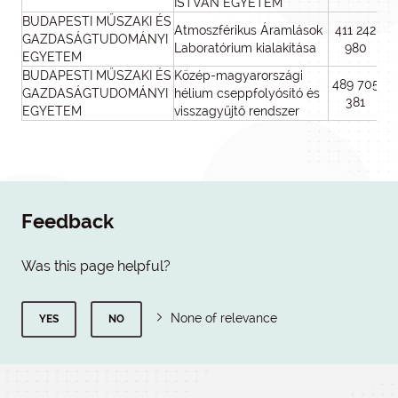
ISTVÁN EGYETEM
BUDAPESTI MŰSZAKI ÉS
Atmoszférikus Áramlások
411 242
GAZDASÁGTUDOMÁNYI
Laboratórium kialakítása
980
EGYETEM
BUDAPESTI MŰSZAKI ÉS
Közép-magyarországi
489 705
GAZDASÁGTUDOMÁNYI
hélium cseppfolyósító és
381
EGYETEM
visszagyűjtő rendszer
Feedback
Was this page helpful?
None of relevance
YES
NO