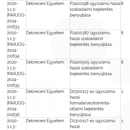
2020-
Debreceni Egyetem
P2400198 ügyszámú hazai
800
1.1.3-
szabadalmi bejelentés
IPARJOG-
benyújtása
2024-
00633
2020-
Debreceni Egyetem
P2400387 ügyszámú
800
1.1.3-
hazai szabadalmi
IPARJOG-
bejelentés benyújtása
2024-
00634
2020-
Debreceni Egyetem
P2400505 ügyszámú
800
1.1.3-
hazai szabadalmi
IPARJOG-
bejelentés benyújtása
2024-
00635
2020-
Debreceni Egyetem
D2300113-as ügyszámú
100
1.1.3-
hazai
IPARJOG-
formatervezésiminta-
2024-
oltalmi bejelentés
00636
benyújtása
2020-
Debreceni Egyetem
D2300117-es ügyszámú
100
1.1.3-
hazai