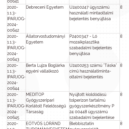
00641
2020-
Debreceni Egyetem
U2400247 ügyszámú
800
1.1.3-
használati mintaoltalmi
IPARJOG-
bejelentés benyújtása
2024-
00642
2020-
Állatorvostudományi
P2400347 - Ló
800
1.1.3-
Egyetem
mozaikplasztika
IPARJOG-
szabadalmi bejelentés
2024-
benyújtása
00643
2020-
Berta Lujza Boglárka
U2400253 számú "Táska"
800
1.1.3-
egyéni vállalkozó
című használatiminta-
IPARJOG-
oltalmi bejelentés
2024-
00644
2020-
MEDITOP
Nyújtott kioldódású
800
1.1.3-
Gyógyszeripari
tolperizon tartalmú
IPARJOG-
Korlátolt Felelősségű
gyógyszerkészítmény P
2024-
Társaság
24 00448 ügyszámú
00645
szabadalmi bejelentése
2020-
EÖTVÖS LORÁND
Blebbisztatin
800