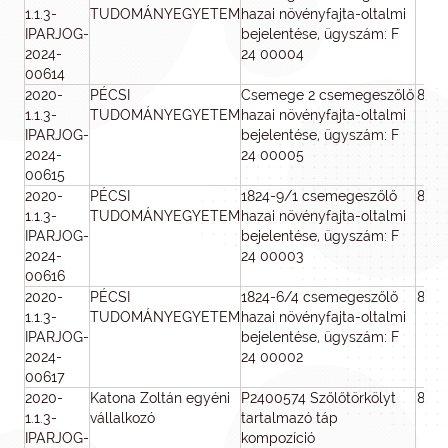
1.1.3-
TUDOMÁNYEGYETEM
hazai növényfajta-oltalmi
IPARJOG-
bejelentése, ügyszám: F
2024-
24 00004
00614
2020-
PÉCSI
Csemege 2 csemegeszőlő
800
1.1.3-
TUDOMÁNYEGYETEM
hazai növényfajta-oltalmi
IPARJOG-
bejelentése, ügyszám: F
2024-
24 00005
00615
2020-
PÉCSI
1824-9/1 csemegeszőlő
800
1.1.3-
TUDOMÁNYEGYETEM
hazai növényfajta-oltalmi
IPARJOG-
bejelentése, ügyszám: F
2024-
24 00003
00616
2020-
PÉCSI
1824-6/4 csemegeszőlő
800
1.1.3-
TUDOMÁNYEGYETEM
hazai növényfajta-oltalmi
IPARJOG-
bejelentése, ügyszám: F
2024-
24 00002
00617
2020-
Katona Zoltán egyéni
P2400574 Szőlőtörkölyt
800
1.1.3-
vállalkozó
tartalmazó táp
IPARJOG-
kompozíció