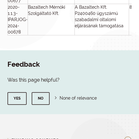
00677
2020-
Bazaltech Mérnöki
A Bazaltech Kft.
800
1.1.3-
Szolgáltató Kft.
P2400460 ügyszámú
IPARJOG-
szabadalmi oltalomi
2024-
eljárásának támogatása
00678
Feedback
Was this page helpful?
None of relevance
YES
NO