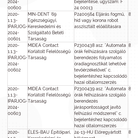
2024-
bejelentése, ügyszám: F
00600
24 00013
2020-
MIN-DENT '69
P2400564 Eljárás fogmű,
800
1.1.3-
Egészségügyi,
híd vagy korona robot
IPARJOG-
Kereskedelmi és
asszisztált előállítására
2024-
Szolgáltató Betéti
00601
Társaság
2020-
MIDEA Contact
P2300438 asz. "Automata
800
1.1.3-
Korlátolt Felelősségű
órák felhúzására szolgáló
IPARJOG-
Társaság
berendezés folyamatos
2024-
óradiagnosztikát lehetővé
00602
tevőérzékelővel" c.
bejelentéshez kapcsolódó
hazai oltalomszerzés
2020-
MIDEA Contact
P2300439 asz. "Automata
800
1.1.3-
Korlátolt Felelősségű
órák felhúzására szolgáló
IPARJOG-
Társaság
berendezés
2024-
járáspontosságot javító
00603
felhúzási módszerrel" c.
bejelentéshez kapcsolódó
hazai oltalomszerzés
2020-
ÉLES-BAU Építőipari,
24-13-HU Előregyártott
800