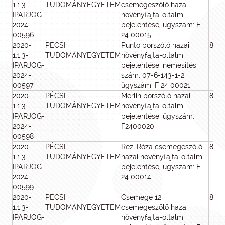
1.1.3-
TUDOMÁNYEGYETEM
csemegeszőlő hazai
IPARJOG-
növényfajta-oltalmi
2024-
bejelentése, ügyszám: F
00596
24 00015
2020-
PÉCSI
Punto borszőlő hazai
800
1.1.3-
TUDOMÁNYEGYETEM
növényfajta-oltalmi
IPARJOG-
bejelentése, nemesítési
2024-
szám: 07-6-143-1-2,
00597
ügyszám: F 24 00021
2020-
PÉCSI
Merlin borszőlő hazai
800
1.1.3-
TUDOMÁNYEGYETEM
növényfajta-oltalmi
IPARJOG-
bejelentése, ügyszám:
2024-
F2400020
00598
2020-
PÉCSI
Rezi Róza csemegeszőlő
800
1.1.3-
TUDOMÁNYEGYETEM
hazai növényfajta-oltalmi
IPARJOG-
bejelentése, ügyszám: F
2024-
24 00014
00599
2020-
PÉCSI
Csemege 12
800
1.1.3-
TUDOMÁNYEGYETEM
csemegeszőlő hazai
IPARJOG-
növényfajta-oltalmi