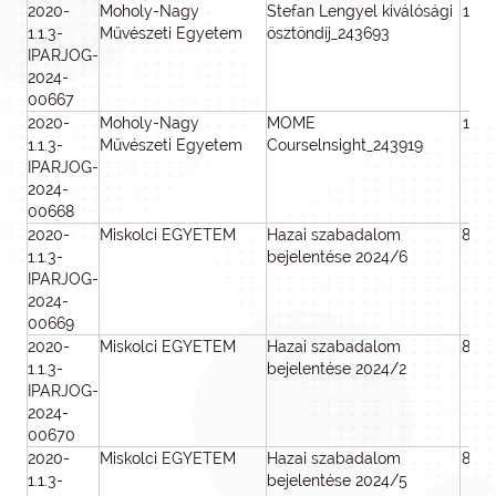
2020-
Moholy-Nagy
Stefan Lengyel kiválósági
100
1.1.3-
Művészeti Egyetem
ösztöndíj_243693
IPARJOG-
2024-
00667
2020-
Moholy-Nagy
MOME
100
1.1.3-
Művészeti Egyetem
Courselnsight_243919
IPARJOG-
2024-
00668
2020-
Miskolci EGYETEM
Hazai szabadalom
800
1.1.3-
bejelentése 2024/6
IPARJOG-
2024-
00669
2020-
Miskolci EGYETEM
Hazai szabadalom
800
1.1.3-
bejelentése 2024/2
IPARJOG-
2024-
00670
2020-
Miskolci EGYETEM
Hazai szabadalom
800
1.1.3-
bejelentése 2024/5