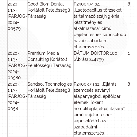
2020-
Good Biom Dental
P2400474 sz.
800
1.1.3-
Korlátolt Felelősségű
„Lactobacillus törzseket
IPARJOG-
Társaság
tartalmazó szájhigiéniai
2024-
készítmény és
00579
alkalmazása” című
bejelentéshez kapcsolódó
hazai szabadalmi
oltalomszerzés
2020-
Premium Media
DÁTUM DOKTOR 100
100
1.1.3-
Consulting Korlátolt
(Ábrás) 244799
IPARJOG-
Felelősségű Társaság
2024-
00580
2020-
Sandsol Technologies
P2400379 sz. „Eljárás
800
1.1.3-
Korlátolt Felelősségű
szemcsés ásványi
IPARJOG-
Társaság
alapanyagból építőipari
2024-
elemek, főként
00581
homoktégla előállítására”
című bejelentéshez
kapcsolódó hazai
szabadalmi
oltalomszerzés