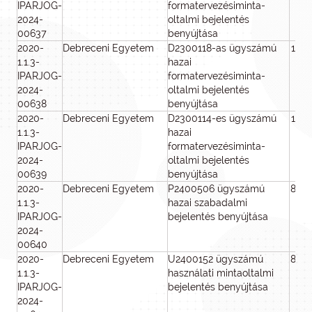
IPARJOG-
formatervezésiminta-
2024-
oltalmi bejelentés
00637
benyújtása
2020-
Debreceni Egyetem
D2300118-as ügyszámú
100
1.1.3-
hazai
IPARJOG-
formatervezésiminta-
2024-
oltalmi bejelentés
00638
benyújtása
2020-
Debreceni Egyetem
D2300114-es ügyszámú
100
1.1.3-
hazai
IPARJOG-
formatervezésiminta-
2024-
oltalmi bejelentés
00639
benyújtása
2020-
Debreceni Egyetem
P2400506 ügyszámú
800
1.1.3-
hazai szabadalmi
IPARJOG-
bejelentés benyújtása
2024-
00640
2020-
Debreceni Egyetem
U2400152 ügyszámú
800
1.1.3-
használati mintaoltalmi
IPARJOG-
bejelentés benyújtása
2024-