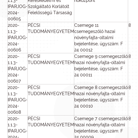
1.1.3-
Kereskedelmi és
hőközpont
IPARJOG-
Szolgáltató Korlátolt
2024-
Felelősségű Társaság
00605
2020-
PÉCSI
Csemege 11
800
1.1.3-
TUDOMÁNYEGYETEM
csemegeszőlő hazai
IPARJOG-
növényfajta-oltalmi
2024-
bejelentése, ügyszám: F
00606
24 00012
2020-
PÉCSI
Csemege 9 csemegeszőlő
800
1.1.3-
TUDOMÁNYEGYETEM
hazai növényfajta-oltalmi
IPARJOG-
bejelentése, ügyszám: F
2024-
24 00011
00607
2020-
PÉCSI
Csemege 8 csemegeszőlő
800
1.1.3-
TUDOMÁNYEGYETEM
hazai növényfajta-oltalmi
IPARJOG-
bejelentése, ügyszám: F
2024-
24 00010
00608
2020-
PÉCSI
Csemege 7 csemegeszőlő
800
1.1.3-
TUDOMÁNYEGYETEM
hazai növényfajta-oltalmi
IPARJOG-
bejelentése, ügyszám: F
2024-
24 00009