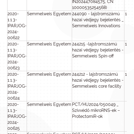
IN202447084575, CN:
10000535254568)
2020-
Semmelweis Egyetem
244090 - lajstromszámú
100
1.1.3-
hazai védjegy bejelentés _
IPARJOG-
Semmelweis Innovations
2024-
00622
2020-
Semmelweis Egyetem
244215 -lajstromszámú
100
1.1.3-
hazai védjegy bejelentés -
IPARJOG-
Semmelweis Spin-off
2024-
00623
2020-
Semmelweis Egyetem
244212 - lajstromszámú
100
1.1.3-
hazai védjegy bejelentés -
IPARJOG-
Semmelweis core facility
2024-
00624
2020-
Semmelweis Egyetem
PCT/HU2024/050049 _
2 
1.1.3-
Szívvédő mikroRNS-ek –
0
IPARJOG-
ProtectomiR-ok
2024-
00625