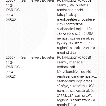
2020-
Semmelweis Egyetem
PCT/HU2023/050001
3 
1.1.3-
számú, Vállprotézis
0
IPARJOG-
rendszer glenoid
2024-
tálcájának új
00626
megközelítésű rögzítése
című nemzetközi
szabadalmi bejelentés
18/729,690 számú USA
nemzeti szakaszának és
23712318.7 számú EPO
regionális szakaszának a
megindítása
2020-
Semmelweis Egyetem
PCT/HU2023/050018
3 
1.1.3-
számú, Interface
0
IPARJOG-
optimalizált
2024-
könyökprotézis csukló
00627
rendszer című nemzetközi
szabadalmi bejelentés
18/8523,102 számú USA
nemzeti szakaszának és
23732182.3 számú EPO
regionális szakaszának a
megindítása