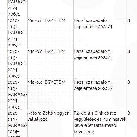
IPARJOG-
2024-
00671
2020-
Miskolci EGYETEM
Hazai szabadalom
800
1.1.3-
bejelentése 2024/4
IPARJOG-
2024-
00672
2020-
Miskolci EGYETEM
Hazai szabadalom
800
1.1.3-
bejelentése 2024/1
IPARJOG-
2024-
00673
2020-
Miskolci EGYETEM
Hazai szabadalom
800
1.1.3-
bejelentése 2024/7
IPARJOG-
2024-
00675
2020-
Katona Zoltán egyéni
P2400591 Cink és réz
800
1.1.3-
vállalkozó
vegyületek és huminsavak
IPARJOG-
keverékét tartalmazó
2024-
takarmány