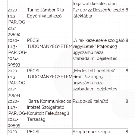
fogászati kezelés után
2020-
Turiné Jámbor Rita
P2400422 Beszédfejlesztő
800
1.1.3-
Egyéni vállalkozó
játéktábla
IPARJOG-
2024-
00592
2020-
PÉCSI
„A rák kezelésére szolgáló
800
1.1.3-
TUDOMÁNYEGYETEM
vegyületek” P2400403
IPARJOG-
ügyszámú hazai
2024-
szabadalmi bejelentés
00593
2020-
PÉCSI
„Módosított peptidek”
800
1.1.3-
TUDOMÁNYEGYETEM
című P2400503
IPARJOG-
ügyszámú hazai
2024-
szabadalmi bejelentés
00594
2020-
Barra Kommunikációs
P2400528 Italhűtő
800
1.1.3-
Intézet Szolgáltató
IPARJOG-
Korlátolt Felelősségű
2024-
Társaság
00595
2020-
PÉCSI
Szeptember szépe
800