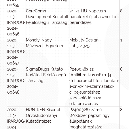
00655
2020-
CoreComm
24-71-HU Napelem
800
1.1.3-
Development Korlátolt
paneleket újrahasznosító
IPARJOG-
Felelősségű Társaság
berendezés
2024-
00656
2020-
Moholy-Nagy
Mobility Design
100
1.1.3-
Művészeti Egyetem
Lab_243252
IPARJOG-
2024-
00657
2020-
SigmaDrugs Kutató
P2400583 sz.,
800
1.1.3-
Korlátolt Felelősségű
"Antifibrotikus (1E)-1-[4-
IPARJOG-
Társaság
(trifluorometil)fenil]pentán-
2024-
1-on-oxim-származékok"
00658
c. bejelentéshez
kapcsolódó hazai
oltalomszerzés
2020-
HUN-REN Kísérleti
P2400326 számú
800
1.1.3-
Orvostudományi
„Módszer pajzsmirigy
IPARJOG-
Kutatóintézet
állapotának
2024-
meghatározására