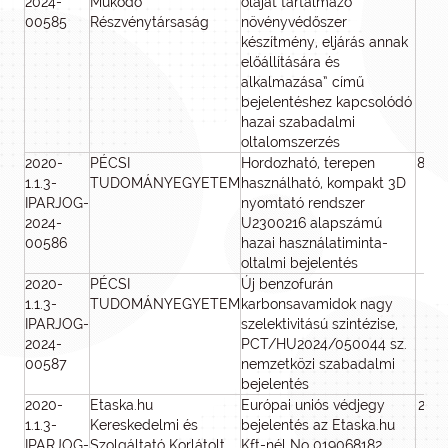
2024-
Működő
olajat tartalmazó
00585
Részvénytársaság
növényvédőszer
készítmény, eljárás annak
előállítására és
alkalmazása” című
bejelentéshez kapcsolódó
hazai szabadalmi
oltalomszerzés
2020-
PÉCSI
Hordozható, terepen
800
1.1.3-
TUDOMÁNYEGYETEM
használható, kompakt 3D
IPARJOG-
nyomtató rendszer
2024-
U2300216 alapszámú
00586
hazai használatiminta-
oltalmi bejelentés
2020-
PÉCSI
Új benzofurán
2 
1.1.3-
TUDOMÁNYEGYETEM
karbonsavamidok nagy
0
IPARJOG-
szelektivitású szintézise,
2024-
PCT/HU2024/050044 sz.
00587
nemzetközi szabadalmi
bejelentés
2020-
Etaska.hu
Európai uniós védjegy
250
1.1.3-
Kereskedelmi és
bejelentés az Etaska.hu
IPARJOG-
Szolgáltató Korlátolt
Kft-nél No 019068182