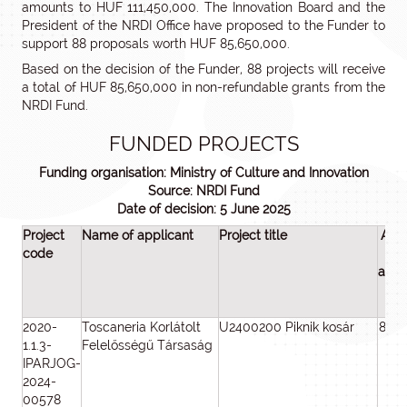
amounts to HUF 111,450,000. The Innovation Board and the
President of the NRDI Office have proposed to the Funder to
support 88 proposals worth HUF 85,650,000.
Based on the decision of the Funder, 88 projects will receive
a total of HUF 85,650,000 in non-refundable grants from the
NRDI Fund.
FUNDED PROJECTS
Funding organisation: Ministry of Culture and Innovation
Source: NRDI Fund
Date of decision: 5 June 2025
Project
Name of applicant
Project title
Amo
code
o
awa
fu
(H
2020-
Toscaneria Korlátolt
U2400200 Piknik kosár
800
1.1.3-
Felelősségű Társaság
IPARJOG-
2024-
00578