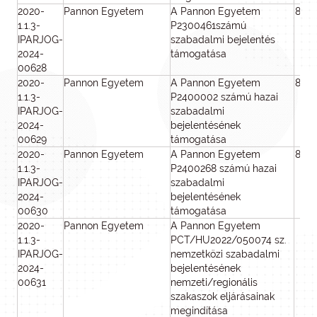
2020-
Pannon Egyetem
A Pannon Egyetem
800
1.1.3-
P2300461számú
IPARJOG-
szabadalmi bejelentés
2024-
támogatása
00628
2020-
Pannon Egyetem
A Pannon Egyetem
800
1.1.3-
P2400002 számú hazai
IPARJOG-
szabadalmi
2024-
bejelentésének
00629
támogatása
2020-
Pannon Egyetem
A Pannon Egyetem
800
1.1.3-
P2400268 számú hazai
IPARJOG-
szabadalmi
2024-
bejelentésének
00630
támogatása
2020-
Pannon Egyetem
A Pannon Egyetem
6 
1.1.3-
PCT/HU2022/050074 sz.
0
IPARJOG-
nemzetközi szabadalmi
2024-
bejelentésének
00631
nemzeti/regionális
szakaszok eljárásainak
megindítása