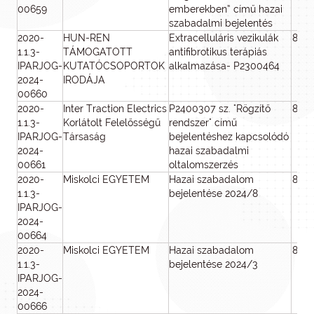
00659
emberekben” című hazai
szabadalmi bejelentés
2020-
HUN-REN
Extracelluláris vezikulák
800
1.1.3-
TÁMOGATOTT
antifibrotikus terápiás
IPARJOG-
KUTATÓCSOPORTOK
alkalmazása- P2300464
2024-
IRODÁJA
00660
2020-
Inter Traction Electrics
P2400307 sz. "Rögzítő
800
1.1.3-
Korlátolt Felelősségű
rendszer" című
IPARJOG-
Társaság
bejelentéshez kapcsolódó
2024-
hazai szabadalmi
00661
oltalomszerzés
2020-
Miskolci EGYETEM
Hazai szabadalom
800
1.1.3-
bejelentése 2024/8
IPARJOG-
2024-
00664
2020-
Miskolci EGYETEM
Hazai szabadalom
800
1.1.3-
bejelentése 2024/3
IPARJOG-
2024-
00666