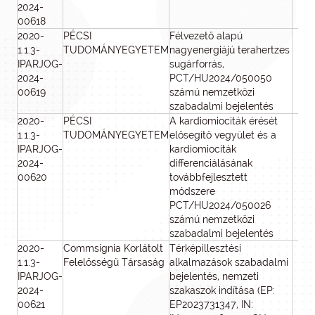
2024-
00618
2020-
PÉCSI
Félvezető alapú
2 
1.1.3-
TUDOMÁNYEGYETEM
nagyenergiájú terahertzes
0
IPARJOG-
sugárforrás,
2024-
PCT/HU2024/050050
00619
számú nemzetközi
szabadalmi bejelentés
2020-
PÉCSI
A kardiomiociták érését
2 
1.1.3-
TUDOMÁNYEGYETEM
elősegítő vegyület és a
0
IPARJOG-
kardiomiociták
2024-
differenciálásának
00620
továbbfejlesztett
módszere
PCT/HU2024/050026
számú nemzetközi
szabadalmi bejelentés
2020-
Commsignia Korlátolt
Térképillesztési
4 
1.1.3-
Felelősségű Társaság
alkalmazások szabadalmi
0
IPARJOG-
bejelentés, nemzeti
2024-
szakaszok indítása (EP:
00621
EP2023731347, IN: