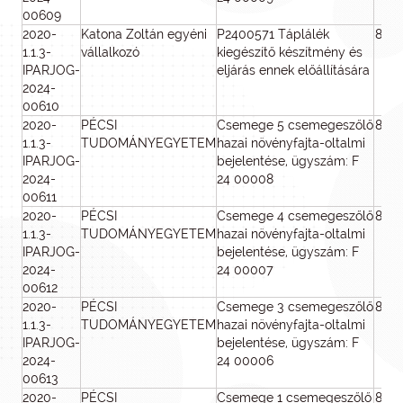
00609
2020-
Katona Zoltán egyéni
P2400571 Táplálék
800
1.1.3-
vállalkozó
kiegészítő készítmény és
IPARJOG-
eljárás ennek előállítására
2024-
00610
2020-
PÉCSI
Csemege 5 csemegeszőlő
800
1.1.3-
TUDOMÁNYEGYETEM
hazai növényfajta-oltalmi
IPARJOG-
bejelentése, ügyszám: F
2024-
24 00008
00611
2020-
PÉCSI
Csemege 4 csemegeszőlő
800
1.1.3-
TUDOMÁNYEGYETEM
hazai növényfajta-oltalmi
IPARJOG-
bejelentése, ügyszám: F
2024-
24 00007
00612
2020-
PÉCSI
Csemege 3 csemegeszőlő
800
1.1.3-
TUDOMÁNYEGYETEM
hazai növényfajta-oltalmi
IPARJOG-
bejelentése, ügyszám: F
2024-
24 00006
00613
2020-
PÉCSI
Csemege 1 csemegeszőlő
800