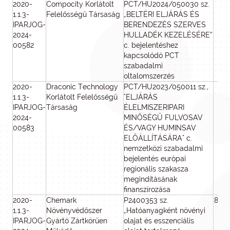
2020-
Compocity Korlátolt
PCT/HU2024/050030 sz.
2 
1.1.3-
Felelősségű Társaság
„BELTÉRI ELJÁRÁS ÉS
0
IPARJOG-
BERENDEZÉS SZERVES
2024-
HULLADÉK KEZELÉSÉRE”
00582
c. bejelentéshez
kapcsolódó PCT
szabadalmi
oltalomszerzés
2020-
Draconic Technology
PCT/HU2023/050011 sz.,
1 
1.1.3-
Korlátolt Felelősségű
"ELJÁRÁS
0
IPARJOG-
Társaság
ÉLELMISZERIPARI
2024-
MINŐSÉGŰ FULVOSAV
00583
ÉS/VAGY HUMINSAV
ELŐÁLLÍTÁSÁRA" c.
nemzetközi szabadalmi
bejelentés európai
regionális szakasza
megindításának
finanszírozása
2020-
Chemark
P2400353 sz.
800
1.1.3-
Növényvédőszer
„Hatóanyagként növényi
IPARJOG-
Gyártó Zártkörűen
olajat és esszenciális