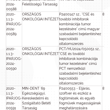
2024-
Felelősségű Társaság
00588
2020-
ORSZÁGOS
P2400147 sz., "CSE és
800
1.1.3-
ONKOLÓGIAI INTÉZET
további inhibitorok
IPARJOG-
kombinációja tumor
2024-
kezelésére" című magyar
00589
szabadalmi bejelentéshez
kapcsolódó
oltalomszerzés
2020-
ORSZÁGOS
PCT/HU2024/050051 sz.,
2 
1.1.3-
ONKOLÓGIAI INTÉZET
"CSE és további
0
IPARJOG-
inhibitorok kombinációja
2024-
tumor kezelésére" című
00590
PCT nemzetközi
szabadalmi bejelentéshez
kapcsolódó
oltalomszerzés
2020-
MIN-DENT '69
P2400553 - Eljárás,
800
1.1.3-
Egészségügyi,
szoftver és eszköz a
IPARJOG-
Kereskedelmi és
fogtömések, és egyéb
2024-
Szolgáltató Betéti
fogművek magasságának
00591
Társaság
meghatározására