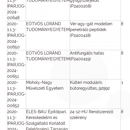
1.1.3-
TUDOMÁNYEGYETEM
gyógyszerjelölt
IPARJOG-
(P2400208)
2024-
00648
2020-
EÖTVÖS LORÁND
Vér-agy-gát modellen
800
1.1.3-
TUDOMÁNYEGYETEM
penetráló peptidek
IPARJOG-
(P2400418)
2024-
00650
2020-
EÖTVÖS LORÁND
Antifungális hatás
800
1.1.3-
TUDOMÁNYEGYETEM
(P2400419)
IPARJOG-
2024-
00651
2020-
Moholy-Nagy
Kültéri moduláris
100
1.1.3-
Művészeti Egyetem
bútoregyüttes_92992
IPARJOG-
2024-
00652
2020-
ÉLES-BAU Építőipari,
24-12-HU Rendszerező
800
1.1.3-
Kereskedelmi és
szekrény
IPARJOG-
Szolgáltató Korlátolt
2024-
Felelősségű Társaság