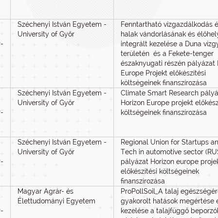
Széchenyi István Egyetem -
Fenntartható vízgazdálkodás é
University of Győr
halak vándorlásának és élőhel
-
integrált kezelése a Duna vízg
területén és a Fekete-tenger
északnyugati részén pályázat 
Europe Projekt előkészítési
költségeinek finanszírozása
Széchenyi István Egyetem -
Climate Smart Research pályá
University of Győr
Horizon Europe projekt előkész
-
költségeinek finanszírozása
Széchenyi István Egyetem -
Regional Union for Startups a
University of Győr
Tech in automotive sector (R
-
pályázat Horizon europe proje
előkészítési költségeinek
finanszírozása
Magyar Agrár- és
ProPollSoil_A talaj egészségé
Élettudományi Egyetem
gyakorolt hatások megértése 
-
kezelése a talajfüggő beporzó