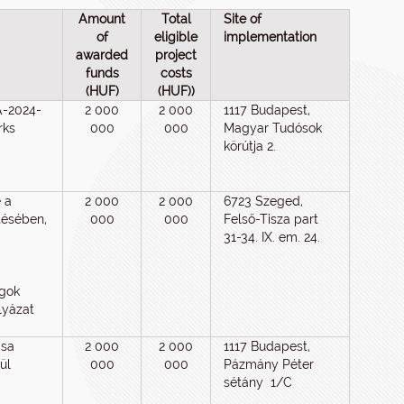
Amount
Total
Site of
of
eligible
implementation
awarded
project
funds
costs
(HUF)
(HUF))
-2024-
2 000
2 000
1117 Budapest,
rks
000
000
Magyar Tudósok
körútja 2.
e a
2 000
2 000
6723 Szeged,
tésében,
000
000
Felső-Tisza part
31-34. IX. em. 24.
gok
lyázat
ása
2 000
2 000
1117 Budapest,
ül
000
000
Pázmány Péter
sétány 1/C