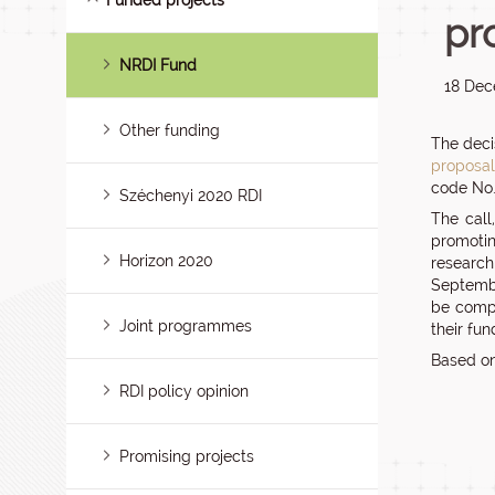
Funded projects
pr
NRDI Fund
18 Dec
Other funding
The deci
proposal
code No.
Széchenyi 2020 RDI
The call
promotin
Horizon 2020
research
Septembe
be compl
Joint programmes
their fun
Based on
RDI policy opinion
Promising projects