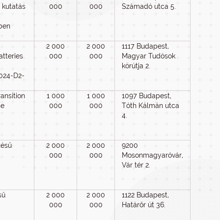
 kutatás
000
000
Számadó utca 5.
ben
2 000
2 000
1117 Budapest,
tteries
000
000
Magyar Tudósok
körútja 2.
024-D2-
ansition
1 000
1 000
1097 Budapest,
se
000
000
Tóth Kálmán utca
4.
zésű
2 000
2 000
9200
000
000
Mosonmagyaróvár,
Vár tér 2.
sű
2 000
2 000
1122 Budapest,
000
000
Határőr út 36.