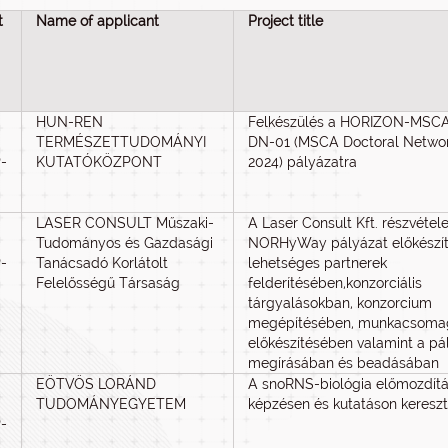
t
Name of applicant
Project title
HUN-REN
Felkészülés a HORIZON-MSCA
TERMÉSZETTUDOMÁNYI
DN-01 (MSCA Doctoral Netwo
-
KUTATÓKÖZPONT
2024) pályázatra
LASER CONSULT Műszaki-
A Laser Consult Kft. részvétel
Tudományos és Gazdasági
NORHyWay pályázat előkészí
-
Tanácsadó Korlátolt
lehetséges partnerek
Felelősségű Társaság
felderítésében,konzorciális
tárgyalásokban, konzorcium
megépítésében, munkacsoma
előkészítésében valamint a pá
megírásában és beadásában
EÖTVÖS LORÁND
A snoRNS-biológia előmozdít
TUDOMÁNYEGYETEM
képzésen és kutatáson kereszt
-