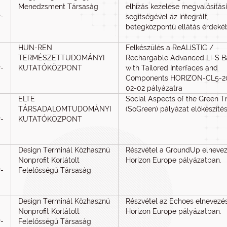
Menedzsment Társaság
elhízás kezelése megvalósítási
-
segítségével az integrált,
betegközpontú ellátás érdeké
HUN-REN
Felkészülés a ReALiSTIC /
TERMÉSZETTUDOMÁNYI
Rechargable Advanced Li-S Ba
-
KUTATÓKÖZPONT
with Tailored Interfaces and
Components HORIZON-CL5-2
0
02-02 pályázatra
ELTE
Social Aspects of the Green Tr
TÁRSADALOMTUDOMÁNYI
(SoGreen) pályázat előkészíté
-
KUTATÓKÖZPONT
Design Terminál Közhasznú
Részvétel a GroundUp elneve
Nonprofit Korlátolt
Horizon Europe pályázatban.
-
Felelősségű Társaság
Design Terminál Közhasznú
Részvétel az Echoes elnevezé
Nonprofit Korlátolt
Horizon Europe pályázatban.
-
Felelősségű Társaság