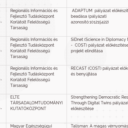
Regionális Információs és
ADAPTUM pályázat előkészít
Fejlesztő Tudásközpont
beadása (pályázati
-
Korlátolt Felelősségű
azonosító:101215422)
Társaság
Regionális Információs és
SiDnet (Science in Diplomacy
Fejlesztő Tudásközpont
- COST) pályázat előkészítése
-
Korlátolt Felelősségű
projekt elindítása
Társaság
Regionális Információs és
RECAST (COST) pályázat elők
Fejlesztő Tudásközpont
és benyújtása
-
Korlátolt Felelősségű
Társaság
ELTE
Strengthening Democratic Res
TÁRSADALOMTUDOMÁNYI
Through Digital Twins pályáza
-
KUTATÓKÖZPONT
előkészítése
Magyar Egészségügyi
Talisman: A magas vérnyomás