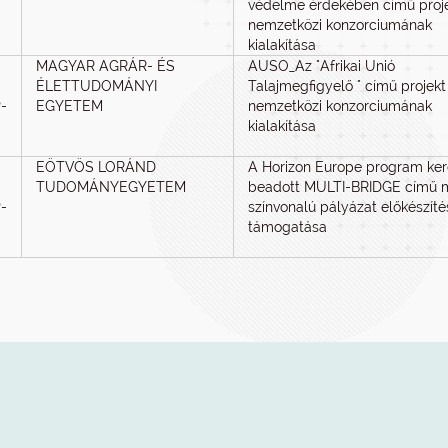
védelme érdekében című proj
nemzetközi konzorciumának
kialakítása
MAGYAR AGRÁR- ÉS
AUSO_Az "Afrikai Unió
ÉLETTUDOMÁNYI
Talajmegfigyelő " című projekt
-
EGYETEM
nemzetközi konzorciumának
kialakítása
EÖTVÖS LORÁND
A Horizon Europe program ke
TUDOMÁNYEGYETEM
beadott MULTI-BRIDGE című 
-
színvonalú pályázat előkészít
támogatása