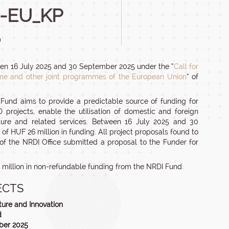
5-EU_KP
)
een 16 July 2025 and 30 September 2025 under the “
Call for
mme and other joint programmes of the European Union
” of
Fund aims to provide a predictable source of funding for
projects, enable the utilisation of domestic and foreign
cture and related services. Between 16 July 2025 and 30
of HUF 26 million in funding. All project proposals found to
 of the NRDI Office submitted a proposal to the Funder for
26 million in non-refundable funding from the NRDI Fund.
ECTS
ture and Innovation
d
ber 2025