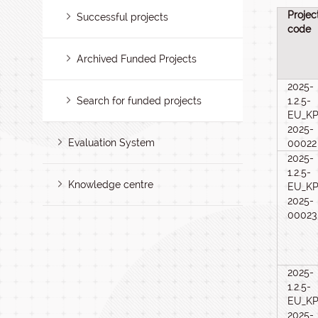
Projec
Successful projects
code
Archived Funded Projects
2025-
Search for funded projects
1.2.5-
EU_KP
2025-
Evaluation System
00022
2025-
1.2.5-
Knowledge centre
EU_KP
2025-
00023
2025-
1.2.5-
EU_KP
2025-