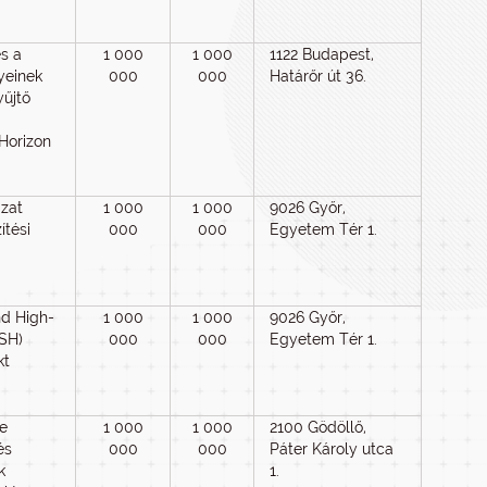
s a
1 000
1 000
1122 Budapest,
yeinek
000
000
Határőr út 36.
yűjtő
Horizon
zat
1 000
1 000
9026 Győr,
ítési
000
000
Egyetem Tér 1.
nd High-
1 000
1 000
9026 Győr,
USH)
000
000
Egyetem Tér 1.
kt
re
1 000
1 000
2100 Gödöllő,
és
000
000
Páter Károly utca
k
1.