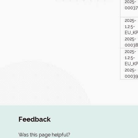
2025-
00037
2025-
1.2.5-
EU_KP
2025-
00038
2025-
1.2.5-
EU_KP
2025-
00039
Feedback
Was this page helpful?