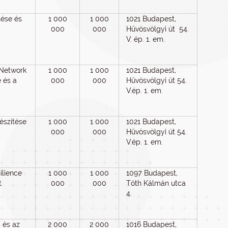
ése és
1 000
1 000
1021 Budapest,
000
000
Hűvösvölgyi út 54.
V. ép. 1. em.
 Network
1 000
1 000
1021 Budapest,
 és a
000
000
Hűvösvölgyi út 54.
V.ép. 1. em.
észítése
1 000
1 000
1021 Budapest,
000
000
Hűvösvölgyi út 54.
V.ép. 1. em.
ilience
1 000
1 000
1097 Budapest,
t
000
000
Tóth Kálmán utca
4.
 és az
2 000
2 000
1016 Budapest,