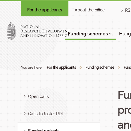
For the applicants
About the office
RS
Funding schemes
Hunga
You are here:
For the applicants
Funding schemes
Fund
Fu
Open calls
pr
Calls to foster RDI
an