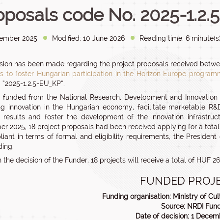
oposals code No. 2025-1.2.
ember 2025
Modified: 10 June 2026
Reading time: 6 minute(s
sion has been made regarding the project proposals received betw
s to foster Hungarian participation in the Horizon Europe progra
 “2025-1.2.5-EU_KP”.
, funded from the National Research, Development and Innovation 
g innovation in the Hungarian economy, facilitate marketable R&D 
 results and foster the development of the innovation infrastru
r 2025, 18 project proposals had been received applying for a total 
iant in terms of formal and eligibility requirements, the President
ding.
 the decision of the Funder, 18 projects will receive a total of HUF 
FUNDED PROJ
Funding organisation: Ministry of Cul
Source: NRDI Fun
Date of decision: 1 Decem