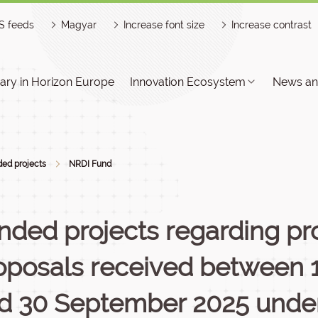
S feeds
Magyar
Increase font size
Increase contrast
ry in Horizon Europe
Innovation Ecosystem
News an
ed projects
NRDI Fund
nded projects regarding pr
oposals received between 1
d 30 September 2025 under 