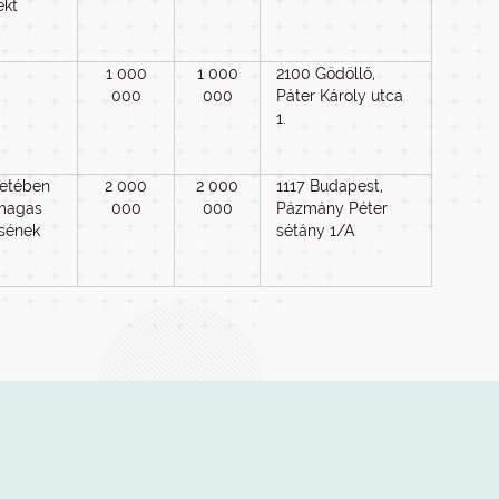
ekt
1 000
1 000
2100 Gödöllő,
000
000
Páter Károly utca
1.
retében
2 000
2 000
1117 Budapest,
magas
000
000
Pázmány Péter
ésének
sétány 1/A