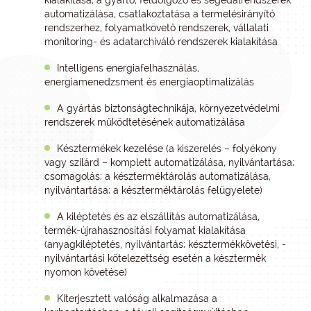
kialakítása, a gyártó, feldolgozó és segédalrendszerek
automatizálása, csatlakoztatása a termelésirányító
rendszerhez, folyamatkövető rendszerek, vállalati
monitoring- és adatarchiváló rendszerek kialakítása
Intelligens energiafelhasználás,
energiamenedzsment és energiaoptimalizálás
A gyártás biztonságtechnikája, környezetvédelmi
rendszerek működtetésének automatizálása
Késztermékek kezelése (a kiszerelés – folyékony
vagy szilárd – komplett automatizálása, nyilvántartása;
csomagolás; a készterméktárolás automatizálása,
nyilvántartása; a készterméktárolás felügyelete)
A kiléptetés és az elszállítás automatizálása,
termék-újrahasznosítási folyamat kialakítása
(anyagkiléptetés, nyilvántartás; késztermékkövetési, -
nyilvántartási kötelezettség esetén a késztermék
nyomon követése)
Kiterjesztett valóság alkalmazása a