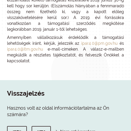
elszámolást követő támogatás kifizetésére 2019. június 30-ig
kell hogy sor kerüljön. (Elszámolás hiányában a fennmaradó
összeg nem fizethető ki, vagy a kapott előleg
visszakövetelésére kerül sor.) A 2019. évi forrásokra
vonatkozóan a támogatási szerződés megkötése
legkorábban 2019. január 1-től lehetséges.
Amennyiben vállalkozásuk érdeklődik a támogatási
lehetőségek iránt, kérjük, jelezzék az
ipar4.0@pm.gov.hu
és
ipar4.0@itm.gov.hu
e-mail-címeken. A válasz-e-mailben
megküldik a részletes tájékoztatót, és felveszik Önökkel a
kapcsolatot.
Visszajelzés
Hasznos volt az oldal információtartalma az Ön
számára?