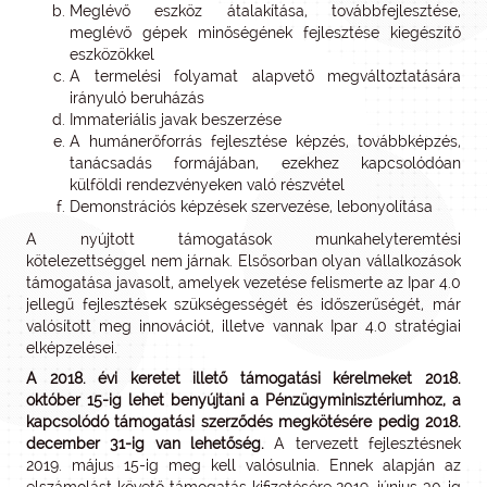
Meglévő eszköz átalakítása, továbbfejlesztése,
meglévő gépek minőségének fejlesztése kiegészítő
eszközökkel
A termelési folyamat alapvető megváltoztatására
irányuló beruházás
Immateriális javak beszerzése
A humánerőforrás fejlesztése képzés, továbbképzés,
tanácsadás formájában, ezekhez kapcsolódóan
külföldi rendezvényeken való részvétel
Demonstrációs képzések szervezése, lebonyolítása
A nyújtott támogatások munkahelyteremtési
kötelezettséggel nem járnak. Elsősorban olyan vállalkozások
támogatása javasolt, amelyek vezetése felismerte az Ipar 4.0
jellegű fejlesztések szükségességét és időszerűségét, már
valósított meg innovációt, illetve vannak Ipar 4.0 stratégiai
elképzelései.
A 2018. évi keretet illető támogatási kérelmeket 2018.
október 15-ig lehet benyújtani a Pénzügyminisztériumhoz, a
kapcsolódó támogatási szerződés megkötésére pedig 2018.
december 31-ig van lehetőség.
A tervezett fejlesztésnek
2019. május 15-ig meg kell valósulnia. Ennek alapján az