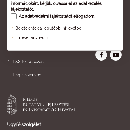
információkért, kérjük, olvassa el az
adatkezelési
tájékoztatót
.
Az
adatvédelmi tájékoztatót
elfogadom.
Beletekintek a legutóbbi hírlevélbe
Oldaltérkép
Hírlevél archívum
Nagyobb betű
RSS feliratkozás
English version
Ügyfélszolgálat