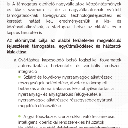
is. A támogatás elérhető nagyvállalatok, képzőintézmények
és kkv-k számára is, de a nagyvállalatoknak nyújtott
támogatásoknak tovagyűrűző technológiafejlesztési és
keresleti hatást kell eredményezniük a kis- és
középvállalkozások, a startupok, illetve az oktatás és a
képzés területén is.
Az előirányzat célja az alábbi területeken megvalósuló
fejlesztések támogatása, együttműködések és hálózatok
kialakítása:
Gyártáshoz kapcsolódó belső logisztikai folyamatok
automatizálása, horizontális és vertikális rendszer-
integráció
Szilárd és folyékony nyersanyagok, alkatrészek,
részegységek beléptetése, átvétele (a komplett
betárolás automatizálása és készletnyilvántartás; a
nyersanyag- és anyagtárolás felügyelete), a
nyersanyagok, alkatrészek, részegységek gyártást
megelőző előkészítése
A gyártóeszközök szenzorokkal való felszerelése,
intelligens kiberfizikai rendszerek és hálózatok