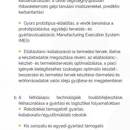
karbantartásban, a távoli segítségnyújtásban
(hibaokelemzés gépi tanulási módszerekkel, prediktív
karbantartás)
Gyors prototípus-előállítás, a vevők bevonása a
prototipizálásba, egyidejű tervezés- és
gyártásvizualizáció, Manufacturing Execution System
(MES)
Ellátásilánc-kollaboráció (a termelési tervek, illetve
a készletadatok megosztása révén), az ellátásilánc-,
készlet- és termeléstervezés optimalizálása, a piaci
igények kielégítéséhez szükséges optimális készlet-,
beszerzési és termelési tervek készítése (termelési és
erőforrásadatok valós idejű gyűjtése és megjelenítése)
A felhőalapú technológiák továbbfejlesztése,
felhasználása a gyártási és logisztikai folyamatokban
Robotokkal támogatott gyártás,
kollaboratív/együttműködő robotok
Kis sorozatú és egyedi gyártást támogató