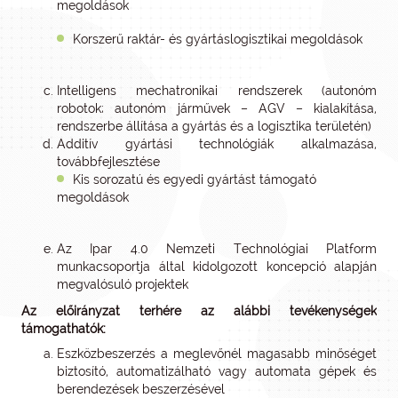
megoldások
Korszerű raktár- és gyártáslogisztikai megoldások
Intelligens mechatronikai rendszerek (autonóm
robotok; autonóm járművek – AGV – kialakítása,
rendszerbe állítása a gyártás és a logisztika területén)
Additív gyártási technológiák alkalmazása,
továbbfejlesztése
Kis sorozatú és egyedi gyártást támogató
megoldások
Az Ipar 4.0 Nemzeti Technológiai Platform
munkacsoportja által kidolgozott koncepció alapján
megvalósuló projektek
Az előirányzat terhére az alábbi tevékenységek
támogathatók:
Eszközbeszerzés a meglevőnél magasabb minőséget
biztosító, automatizálható vagy automata gépek és
berendezések beszerzésével