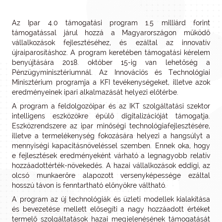
Az Ipar 4.0 támogatási program 1.5 milliárd forint
támogatással járul hozzá a Magyarországon működő
vállalkozások fejlesztéséhez, és ezáltal az innovatív
újraiparosításhoz. A program keretében támogatási kérelem
benyújtására 2018. október 15-ig van lehetőség a
Pénzügyminisztériumnál. Az Innovációs és Technológiai
Minisztérium programja a KFI tevékenységeket, illetve azok
eredményeinek ipari alkalmazását helyezi előtérbe.
A program a feldolgozóipar és az IKT szolgáltatási szektor
intelligens eszközökre épülő digitalizációját támogatja.
Eszközrendszere az ipar minőségi technológiafejlesztésére,
illetve a termelékenység fokozására helyezi a hangsúlyt a
mennyiségi kapacitásnöveléssel szemben. Ennek oka, hogy
e fejlesztések eredményeként várható a legnagyobb relatív
hozzáadottérték-növekedés. A hazai vállalkozások eddigi, az
olcsó munkaerőre alapozott versenyképessége ezáltal
hosszú távon is fenntartható előnyökre váltható.
A program az új technológiák és üzleti modellek kialakítása
és bevezetése mellett elősegíti a nagy hozzáadott értéket
termelő szolgáltatások hazai megjelenésének támogatását