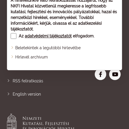
A hírlevelünkre való feliratkozással hozzájárul, hogy az
NKFI Hivatal közvetlenül megkeresse a legfrissebb
kutatási, fejlesztési és innovációs pályázatokkal, hazai és
nemzetközi hírekkel, eseményekkel. További
információkért, kérjük, olvassa el az
adatkezelési
tájékoztatót
.
Az
adatvédelmi tájékoztatót
elfogadom.
Beletekintek a legutóbbi hírlevélbe
Oldaltérkép
Hírlevél archívum
Nagyobb betű
RSS feliratkozás
English version