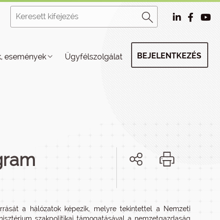
BEJELENTKEZÉS
k, események
Ügyfélszolgálat
gram
rrását a hálózatok képezik, melyre tekintettel a Nemzeti
Minisztérium szakpolitikai támogatásával a nemzetgazdaság