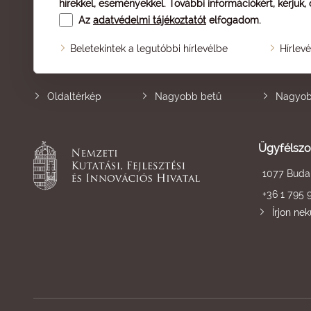
hírekkel, eseményekkel. További információkért, kérjük,
Az
adatvédelmi tájékoztatót
elfogadom.
Beletekintek a legutóbbi hírlevélbe
Hírlev
Oldaltérkép
Nagyobb betű
Nagyob
Ügyfélszo
1077 Budap
+36 1 795 
Írjon ne