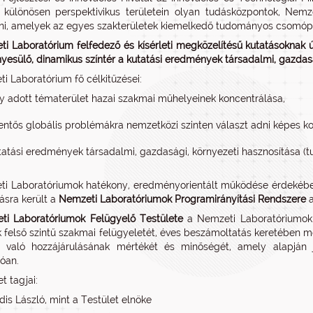
különösen perspektivikus területein olyan tudásközpontok, Nemz
i, amelyek az egyes szakterületek kiemelkedő tudományos csomópo
i Laboratórium felfedező és kísérleti megközelítésű kutatásoknak ú
yesülő, dinamikus színtér a kutatási eredmények társadalmi, gazdasá
i Laboratórium fő célkitűzései:
y adott tématerület hazai szakmai műhelyeinek koncentrálása,
lentős globális problémákra nemzetközi szinten választ adni képes k
tatási eredmények társadalmi, gazdasági, környezeti hasznosítása (tu
i Laboratóriumok hatékony, eredményorientált működése érdekében 
tásra került a
Nemzeti Laboratóriumok Programirányítási Rendszere
a
ti Laboratóriumok Felügyelő Testülete
a Nemzeti Laboratóriumok
k felső szintű szakmai felügyeletét, éves beszámoltatás keretében me
z való hozzájárulásának mértékét és minőségét, amely alapján j
óan.
t tagjai:
dis László, mint a Testület elnöke