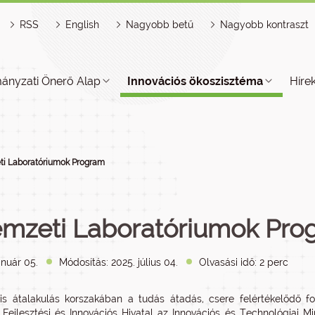
RSS
English
Nagyobb betű
Nagyobb kontraszt
ányzati Önerő Alap
Innovációs ökoszisztéma
Híre
i Laboratóriumok Program
mzeti Laboratóriumok Pro
anuár 05.
Módosítás: 2025. július 04.
Olvasási idő: 2 perc
lis átalakulás korszakában a tudás átadás, csere felértékelődő fo
, Fejlesztési és Innovációs Hivatal az Innovációs és Technológiai 