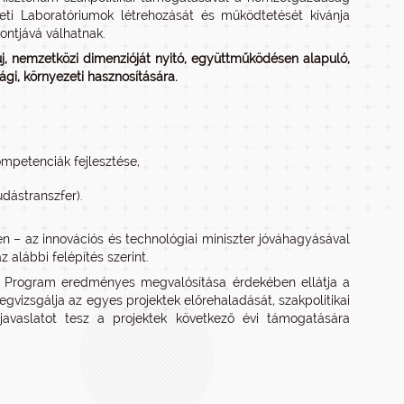
eti Laboratóriumok létrehozását és működtetését kívánja
ntjává válhatnak.
j, nemzetközi dimenzióját nyitó, együttműködésen alapuló,
gi, környezeti hasznosítására.
ompetenciák fejlesztése,
dástranszfer).
– az innovációs és technológiai miniszter jóváhagyásával
z alábbi felépítés szerint.
 Program eredményes megvalósítása érdekében ellátja a
gvizsgálja az egyes projektek előrehaladását, szakpolitikai
avaslatot tesz a projektek következő évi támogatására