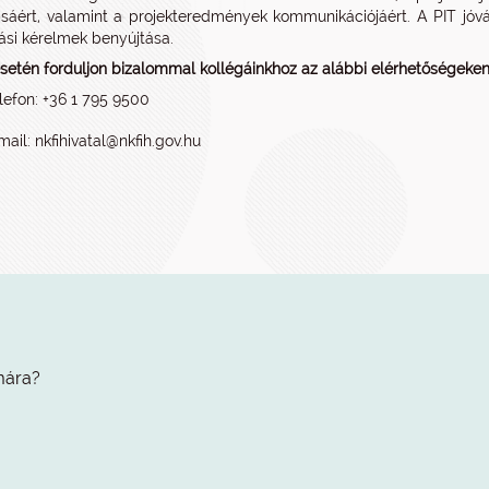
sáért, valamint a projekteredmények kommunikációjáért. A PIT jóvá
si kérelmek benyújtása.
setén forduljon bizalommal kollégáinkhoz az alábbi elérhetőségeken
lefon: +36 1 795 9500
mail: nkfihivatal@nkfih.gov.hu
mára?