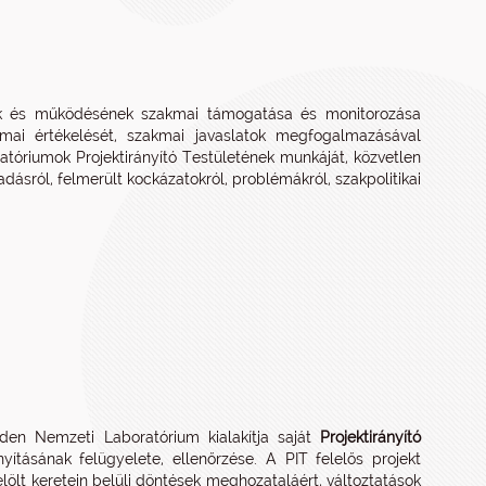
ak és működésének szakmai támogatása és monitorozása
kmai értékelését, szakmai javaslatok megfogalmazásával
tóriumok Projektirányító Testületének munkáját, közvetlen
dásról, felmerült kockázatokról, problémákról, szakpolitikai
en Nemzeti Laboratórium kialakítja saját
Projektirányító
yításának felügyelete, ellenőrzése. A PIT felelős projekt
elölt keretein belüli döntések meghozataláért, változtatások