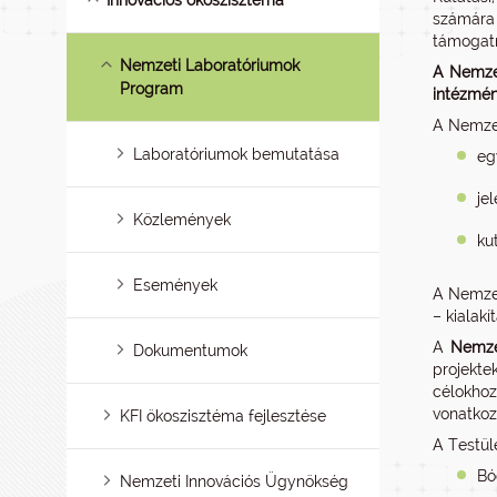
Innovációs ökoszisztéma
számára 
támogatn
Nemzeti Laboratóriumok
A Nemzet
Program
intézmén
A Nemzet
Laboratóriumok bemutatása
eg
je
Közlemények
ku
Események
A Nemzet
– kialakí
A
Nemze
Dokumentumok
projekte
célokho
vonatkoz
KFI ökoszisztéma fejlesztése
A Testüle
Bó
Nemzeti Innovációs Ügynökség