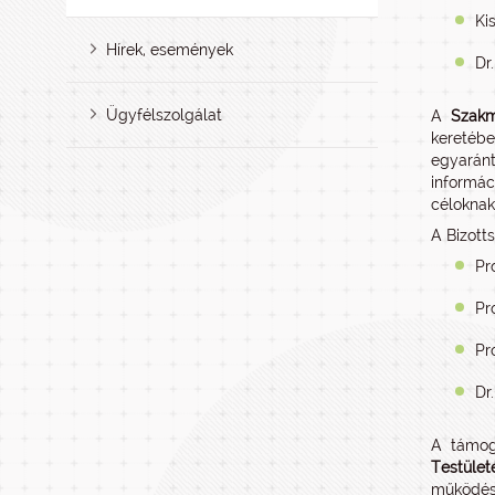
Ki
Hírek, események
Dr
Ügyfélszolgálat
A
Szakm
keretéb
egyaránt
informác
céloknak
A Bizotts
Pr
Pr
Pr
Dr
A támog
Testület
működésé