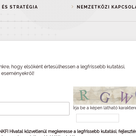
 ÉS STRATÉGIA
NEMZETKÖZI KAPCSOL
nkre, hogy elsőként értesülhessen a legfrissebb kutatási,
és eseményekről!
Írja be a képen látható karakter
 NKFI Hivatal közvetlenül megkeresse a legfrissebb kutatási, fejleszt