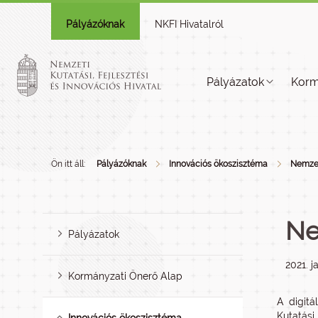
Pályázóknak
NKFI Hivatalról
Pályázatok
Korm
Ön itt áll:
Pályázóknak
Innovációs ökoszisztéma
Nemzet
Ne
Pályázatok
2021. j
Kormányzati Önerő Alap
A digitá
Kutatási