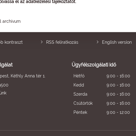
 olvassa el az
adatkezelési tájékoztatót
.
él archívum
b kontraszt
RSS feliratkozás
English version
lgálat
Ügyfélszolgálati idő
est, Kéthly Anna tér 1.
Hétfő
9:00 - 16:00
9500
Kedd
9:00 - 16:00
künk
Szerda
9:00 - 16:00
Csütörtök
9:00 - 16:00
Péntek
9:00 - 12:00