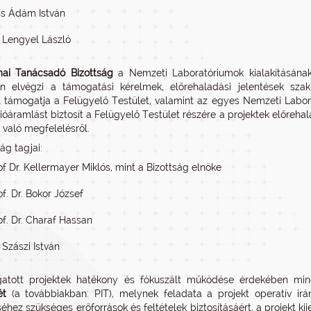
ss Ádám István
. Lengyel László
ai Tanácsadó Bizottság
a Nemzeti Laboratóriumok kialakításán
en elvégzi a támogatási kérelmek, előrehaladási jelentések sza
 támogatja a Felügyelő Testület, valamint az egyes Nemzeti Labora
ióáramlást biztosít a Felügyelő Testület részére a projektek előrehala
 való megfelelésről.
ág tagjai:
of Dr. Kellermayer Miklós, mint a Bizottság elnöke
of. Dr. Bokor József
of. Dr. Charaf Hassan
. Szászi István
atott projektek hatékony és fókuszált működése érdekében mind
ét
(a továbbiakban: PIT), melynek feladata a projekt operatív irán
hez szükséges erőforrások és feltételek biztosításáért, a projekt kij