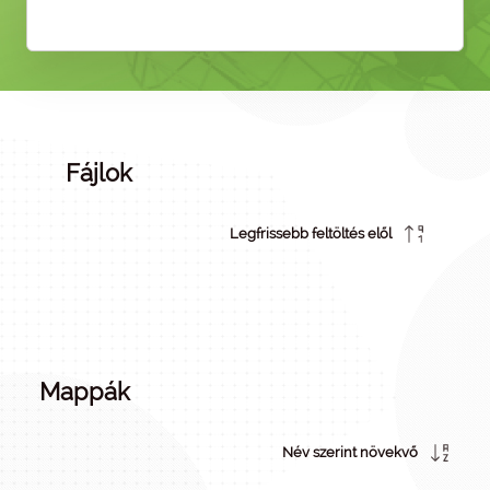
Fájlok
Legfrissebb feltöltés elől
Mappák
Név szerint növekvő