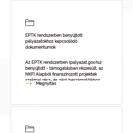
EPTK rendszerben benyújtott
pályázatokhoz kapcsolódó
dokumentumok
Az EPTK rendszerben (palyazat.gov.hu)
benyújtott - támogatásban részesült, az
NKFI Alapból finanszírozott projektek
szakmai rész- és záró beszámolójához
Megnyitás
kapcsolódó dokumentumok.