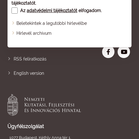
tájékoztatót
.
Az
adatvédelmi tájékoztatót
elfogadom.
Beletekintek a legutóbbi hírlevélbe
Oldaltérkép
Hírlevél archívum
Nagyobb betű
RSS feliratkozás
English version
Ügyfélszolgálat
1077 Budapest, Kéthly Anna tér 1.