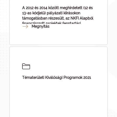
A 2012 és 2014 között meghirdetett (12 és
13-as kódjelű) pályázati kiírásokon
támogatásban részesült, az NKFI Alapból
finanszírozott projektek fenntartási
Megnyitás
időszakban, évente benyújtandó
monitoring adatszolgáltatás
dokumentumai.
Tématerületi Kiválósági Programok 2021